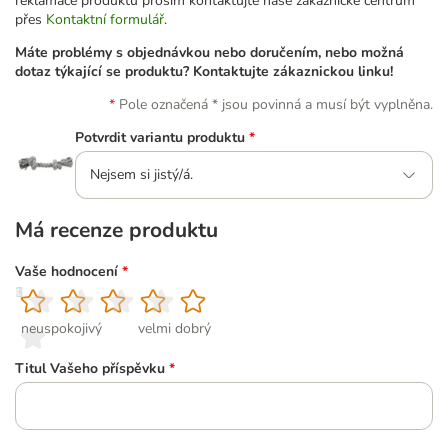
reklamace produktu prosím kontaktujte naše zákaznické centrum
přes
Kontaktní formulář
.
Máte problémy s objednávkou nebo doručením, nebo možná
dotaz týkající se produktu? Kontaktujte zákaznickou linku!
Pole označená * jsou povinná a musí být vyplněna.
Potvrdit variantu produktu
*
Nejsem si jistý/á.
Má recenze produktu
Vaše hodnocení
*
1
2
3
4
5
neuspokojivý
velmi dobrý
Titul Vašeho příspěvku
*