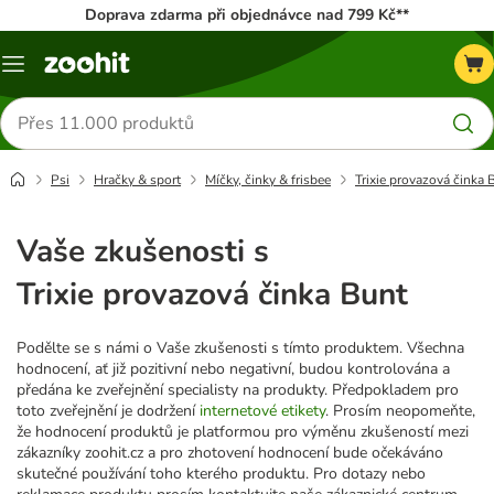
Doprava zdarma při objednávce nad 799 Kč**
Menu
Hledat
produkty
Psi
Hračky & sport
Míčky, činky & frisbee
Trixie provazová činka 
Vaše zkušenosti s
Trixie provazová činka Bunt
Podělte se s námi o Vaše zkušenosti s tímto produktem. Všechna
hodnocení, ať již pozitivní nebo negativní, budou kontrolována a
předána ke zveřejnění specialisty na produkty. Předpokladem pro
toto zveřejnění je dodržení
internetové etikety
. Prosím neopomeňte,
že hodnocení produktů je platformou pro výměnu zkušeností mezi
zákazníky zoohit.cz a pro zhotovení hodnocení bude očekáváno
skutečné používání toho kterého produktu. Pro dotazy nebo