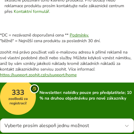
skutečné používání toho kterého produktu. Pro dotazy nebo
reklamace produktu prosím kontaktujte naše zákaznické centrum
přes
Kontaktní formulář
.
*DC = nezávazně doporučená cena **
Podmínky.
"běžně" = Nejnižší cena produktu za posledních 30 dní.
zoohit má právo používat vaši e-mailovou adresu k přímé reklamě na
své vlastní podobné zboží nebo služby. Můžete kdykoli vznést námitku,
aniž by vám vznikly jakékoli náklady kromě základních nákladů za
kontakt zákaznického servisu zoohit. Více informací:
https://support.zoohit.cz/cs/support/home
333
Newsletter: nabídky pouze pro předplatitele; 10
% na druhou objednávku pro nové zákazníky
zooBodů za
registraci!
Vyberte prosím alespoň jednu možnost