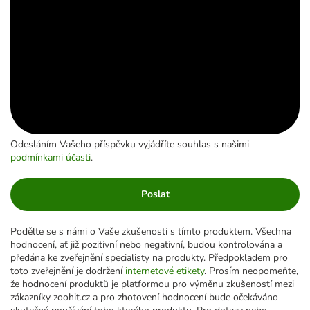
Odesláním Vašeho příspěvku vyjádříte souhlas s našimi
podmínkami účasti
.
Poslat
Podělte se s námi o Vaše zkušenosti s tímto produktem. Všechna
hodnocení, ať již pozitivní nebo negativní, budou kontrolována a
předána ke zveřejnění specialisty na produkty. Předpokladem pro
toto zveřejnění je dodržení
internetové etikety
. Prosím neopomeňte,
že hodnocení produktů je platformou pro výměnu zkušeností mezi
zákazníky zoohit.cz a pro zhotovení hodnocení bude očekáváno