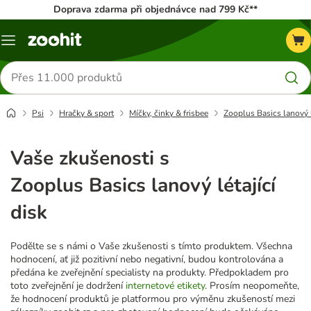
Doprava zdarma při objednávce nad 799 Kč**
Menu
Hledat
produkty
Psi
Hračky & sport
Míčky, činky & frisbee
Zooplus Basics lanový l
Vaše zkušenosti s
Zooplus Basics lanový létající
disk
Podělte se s námi o Vaše zkušenosti s tímto produktem. Všechna
hodnocení, ať již pozitivní nebo negativní, budou kontrolována a
předána ke zveřejnění specialisty na produkty. Předpokladem pro
toto zveřejnění je dodržení
internetové etikety
. Prosím neopomeňte,
že hodnocení produktů je platformou pro výměnu zkušeností mezi