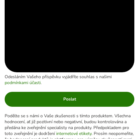
Odesláním Vašeho příspěvku vyjádříte souhlas s našimi
podmínkami účasti
.
Poslat
Podělte se s námi o Vaše zkušenosti s tímto produktem. Všechna
hodnocení, ať již pozitivní nebo negativní, budou kontrolována a
předána ke zveřejnění specialisty na produkty. Předpokladem pro
toto zveřejnění je dodržení
internetové etikety
. Prosím neopomeňte,