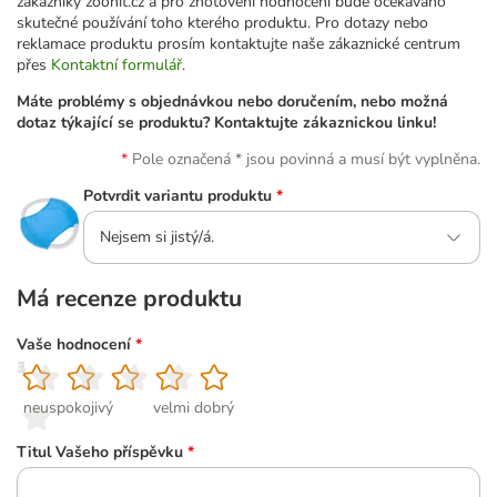
zákazníky zoohit.cz a pro zhotovení hodnocení bude očekáváno
skutečné používání toho kterého produktu. Pro dotazy nebo
reklamace produktu prosím kontaktujte naše zákaznické centrum
přes
Kontaktní formulář
.
Máte problémy s objednávkou nebo doručením, nebo možná
dotaz týkající se produktu? Kontaktujte zákaznickou linku!
Pole označená * jsou povinná a musí být vyplněna.
Potvrdit variantu produktu
*
Nejsem si jistý/á.
Má recenze produktu
Vaše hodnocení
*
1
2
3
4
5
neuspokojivý
velmi dobrý
Titul Vašeho příspěvku
*