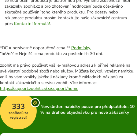
že hodnocení produktů je platformou pro výměnu zkušeností mezi
zákazníky zoohit.cz a pro zhotovení hodnocení bude očekáváno
skutečné používání toho kterého produktu. Pro dotazy nebo
reklamace produktu prosím kontaktujte naše zákaznické centrum
přes
Kontaktní formulář
.
*DC = nezávazně doporučená cena **
Podmínky.
"běžně" = Nejnižší cena produktu za posledních 30 dní.
zoohit má právo používat vaši e-mailovou adresu k přímé reklamě na
své vlastní podobné zboží nebo služby. Můžete kdykoli vznést námitku,
aniž by vám vznikly jakékoli náklady kromě základních nákladů za
kontakt zákaznického servisu zoohit. Více informací:
https://support.zoohit.cz/cs/support/home
333
Newsletter: nabídky pouze pro předplatitele; 10
% na druhou objednávku pro nové zákazníky
zooBodů za
registraci!