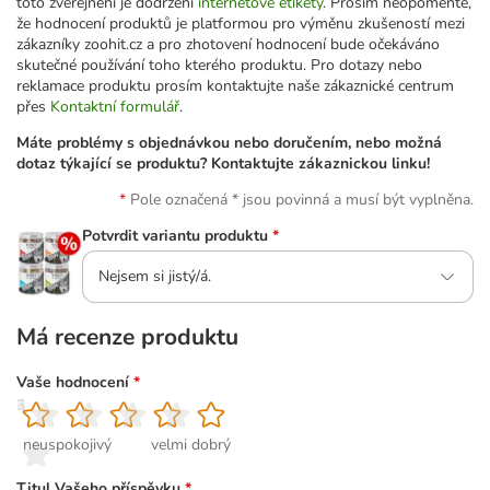
toto zveřejnění je dodržení
internetové etikety
. Prosím neopomeňte,
že hodnocení produktů je platformou pro výměnu zkušeností mezi
zákazníky zoohit.cz a pro zhotovení hodnocení bude očekáváno
skutečné používání toho kterého produktu. Pro dotazy nebo
reklamace produktu prosím kontaktujte naše zákaznické centrum
přes
Kontaktní formulář
.
Máte problémy s objednávkou nebo doručením, nebo možná
dotaz týkající se produktu? Kontaktujte zákaznickou linku!
Pole označená * jsou povinná a musí být vyplněna.
Potvrdit variantu produktu
*
Nejsem si jistý/á.
Má recenze produktu
Vaše hodnocení
*
1
2
3
4
5
neuspokojivý
velmi dobrý
Titul Vašeho příspěvku
*