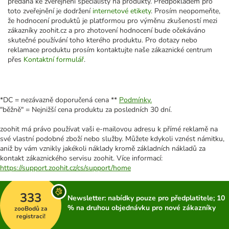
předána ke zveřejnění specialisty na produkty. Předpokladem pro
toto zveřejnění je dodržení
internetové etikety
. Prosím neopomeňte,
že hodnocení produktů je platformou pro výměnu zkušeností mezi
zákazníky zoohit.cz a pro zhotovení hodnocení bude očekáváno
skutečné používání toho kterého produktu. Pro dotazy nebo
reklamace produktu prosím kontaktujte naše zákaznické centrum
přes
Kontaktní formulář
.
*DC = nezávazně doporučená cena **
Podmínky.
"běžně" = Nejnižší cena produktu za posledních 30 dní.
zoohit má právo používat vaši e-mailovou adresu k přímé reklamě na
své vlastní podobné zboží nebo služby. Můžete kdykoli vznést námitku,
aniž by vám vznikly jakékoli náklady kromě základních nákladů za
kontakt zákaznického servisu zoohit. Více informací:
https://support.zoohit.cz/cs/support/home
333
Newsletter: nabídky pouze pro předplatitele; 10
% na druhou objednávku pro nové zákazníky
zooBodů za
registraci!