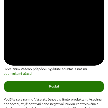
Odesláním Vašeho příspěvku vyjádříte souhlas s našimi
podmínkami účasti
.
Poslat
Podělte se s námi o Vaše zkušenosti s tímto produktem. Všechna
hodnocení, ať již pozitivní nebo negativní, budou kontrolována a