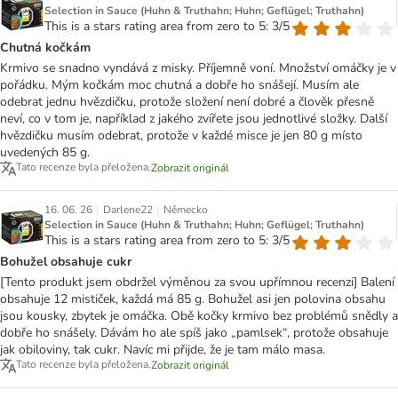
Selection in Sauce (Huhn & Truthahn; Huhn; Geflügel; Truthahn)
This is a stars rating area from zero to 5: 3/5
Chutná kočkám
Krmivo se snadno vyndává z misky. Příjemně voní. Množství omáčky je v
pořádku. Mým kočkám moc chutná a dobře ho snášejí. Musím ale
odebrat jednu hvězdičku, protože složení není dobré a člověk přesně
neví, co v tom je, například z jakého zvířete jsou jednotlivé složky. Další
hvězdičku musím odebrat, protože v každé misce je jen 80 g místo
uvedených 85 g.
Tato recenze byla přeložena.
Zobrazit originál
|
|
16. 06. 26
Darlene22
Německo
Selection in Sauce (Huhn & Truthahn; Huhn; Geflügel; Truthahn)
This is a stars rating area from zero to 5: 3/5
Bohužel obsahuje cukr
[Tento produkt jsem obdržel výměnou za svou upřímnou recenzi] Balení
obsahuje 12 mističek, každá má 85 g. Bohužel asi jen polovina obsahu
jsou kousky, zbytek je omáčka. Obě kočky krmivo bez problémů snědly a
dobře ho snášely. Dávám ho ale spíš jako „pamlsek“, protože obsahuje
jak obiloviny, tak cukr. Navíc mi přijde, že je tam málo masa.
Tato recenze byla přeložena.
Zobrazit originál