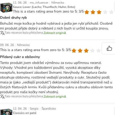
|
|
11. 06. 26
ms_infuencer
Německo
Sauce Lover (Lachs; Thunfisch; Huhn; Ente)
This is a stars rating area from zero to 5: 3/5
Dobré druhy ryb
Bohužel moje kočka je hodně vybíravá a jedla jen rybí příchutě. Osobně
mi produkt přijde dobrý a některé z nich bych si určitě koupila znovu.
Tato recenze byla přeložena.
Zobrazit originál
|
09. 06. 26
Německo
This is a stars rating area from zero to 5: 3/5
Přidaný cukr a obiloviny
Tento produkt jsem obdržel výměnou za svou upřímnou recenzi.
Výhody: Vhodné pro každodenní použití, vysoká akceptace díky
receptuře, komplexní zásobení živinami. Nevýhody: Receptura často
obsahuje obiloviny, rostlinné vedlejší produkty a cukr. Skutečný podíl
masa je (jako „vedlejší produkt“) deklarován méně transparentně než u
čistých filetových krmiv. Kvůli přidanému cukru a obsahu obilovin tento
produkt pro naše kočky není vhodný.
Tato recenze byla přeložena.
Zobrazit originál
|
|
12. 04. 26
Sergio
Španělsko
Classics en paté