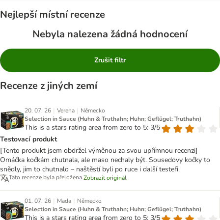
Nejlepší místní recenze
Nebyla nalezena žádná hodnocení
Zrušit filtr
Recenze z jiných zemí
|
|
20. 07. 26
Verena
Německo
Selection in Sauce (Huhn & Truthahn; Huhn; Geflügel; Truthahn)
This is a stars rating area from zero to 5: 3/5
Testovací produkt
[Tento produkt jsem obdržel výměnou za svou upřímnou recenzi]
Omáčka kočkám chutnala, ale maso nechaly být. Sousedovy kočky to
snědly, jim to chutnalo – naštěstí byli po ruce i další testeři.
Tato recenze byla přeložena.
Zobrazit originál
|
|
01. 07. 26
Mada
Německo
Selection in Sauce (Huhn & Truthahn; Huhn; Geflügel; Truthahn)
This is a stars rating area from zero to 5: 3/5