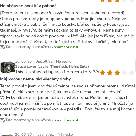
Na občasné použití v pohodě
[Tento produkt jsem obdržela výměnou za svou upřímnou recenzi]
Občas pro své kočky je to úplně v pohodě. Moc jim chutná. Nejprve
slízají omáčku a pak snědí i malé kousky. Líbí se mi, že ty kousky jsou
tak malé. A myslím, že mým kočkám to taky vyhovuje. Nemá silný
zápach, takže se dá dobře podávat i v létě. Ale jak jsem říkala, pro mě je
to jen občasná záležitost, protože je to spíš takové kočičí "junk food".
Tato recenze byla přeložena.
Zobrazit originál
|
|
30. 06. 26
DieLotti92
Německo
Sauce Lover (Lachs; Thunfisch; Huhn; Ente)
This is a stars rating area from zero to 5: 3/5
Můj kocour nemá rád všechny druhy
Tento produkt jsem obdržel výměnou za svou upřímnou recenzi. 4 různé
příchutě. Můj kocour to sice jí, ale pokaždé nechá spoustu zbytků.
Vždycky olíže skoro jen omáčku a zbytek nechá. Podle mě je i zápach
dost nepříjemný – šíří se po místnosti a není moc příjemný. Množství je
dostačující a poměr cena/výkon je v pořádku. Bohužel to ale můj kocour
moc nemusí.
Tato recenze byla přeložena.
Zobrazit originál
|
|
20. 06. 26
Kuschelfell
Německo