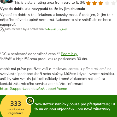
This is a stars rating area from zero to 5: 3/5
Vypadá dobře, ale nevypadá to, že by jim chutnalo
Vypadá to dobře s tou želatinou a kousky masa. Škoda jen, že jim to z
nějakého důvodu úplně nechutná. Nakonec to sice snědí, ale ne hned
napoprvé.
Tato recenze byla přeložena.
Zobrazit originál
*DC = nezávazně doporučená cena **
Podmínky.
"běžně" = Nejnižší cena produktu za posledních 30 dní.
zoohit má právo používat vaši e-mailovou adresu k přímé reklamě na
své vlastní podobné zboží nebo služby. Můžete kdykoli vznést námitku,
aniž by vám vznikly jakékoli náklady kromě základních nákladů za
kontakt zákaznického servisu zoohit. Více informací:
https://support.zoohit.cz/cs/support/home
333
Newsletter: nabídky pouze pro předplatitele; 10
% na druhou objednávku pro nové zákazníky
zooBodů za
registraci!