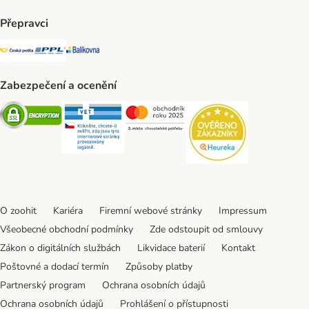
Přepravci
Česká pošta Shipping Method
PPL Shipping Method
Balíkovna Shipping Method
Zabezpečení a ocenění
Security
Security
Security
Security
O zoohit
Kariéra
Firemní webové stránky
Impressum
Všeobecné obchodní podmínky
Zde odstoupit od smlouvy
Zákon o digitálních službách
Likvidace baterií
Kontakt
Poštovné a dodací termín
Způsoby platby
Partnerský program
Ochrana osobních údajů
Ochrana osobních údajů
Prohlášení o přístupnosti