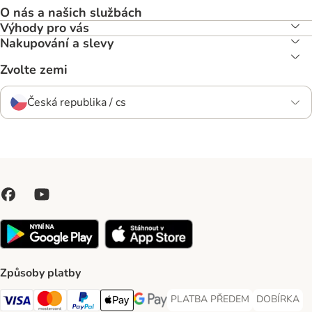
O nás a našich službách
Výhody pro vás
Nakupování a slevy
Zvolte zemi
Česká republika / cs
Způsoby platby
PLATBA PŘEDEM
DOBÍRKA
PLATBA PŘEDEM Payment Met
DOBÍRKA Pa
Visa Payment Method
Mastercard Payment Method
PayPal Payment Method
Apple pay Payment Method
GooglePay Payment Method