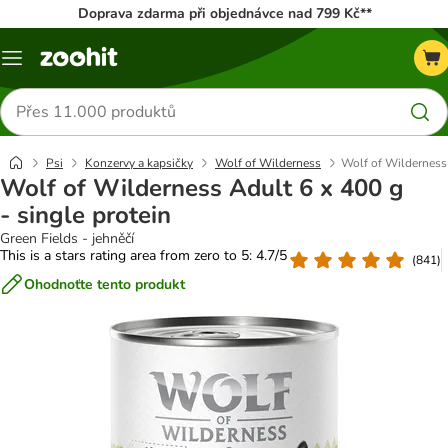
Doprava zdarma při objednávce nad 799 Kč**
Menu
Hledat
produkty
Psi
Konzervy a kapsičky
Wolf of Wilderness
Wolf of Wilderness 
Wolf of Wilderness Adult 6 x 400 g
- single protein
Green Fields - jehněčí
This is a stars rating area from zero to 5: 4.7/5
(
841
)
Ohodnoťte tento produkt