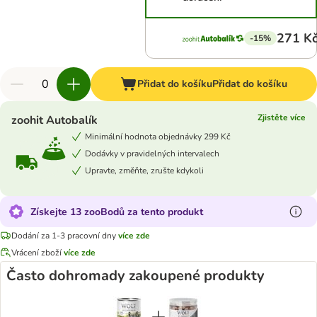
271 K
-15%
Přidat do košíku
Přidat do košíku
Zjistěte více
zoohit Autobalík
Minimální hodnota objednávky 299 Kč
Dodávky v pravidelných intervalech
Upravte, změňte, zrušte kdykoli
Získejte 13 zooBodů za tento produkt
Dodání za 1-3 pracovní dny
více zde
Vrácení zboží
více zde
Často dohromady zakoupené produkty