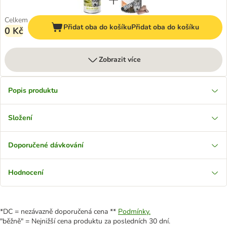
Celkem
Přidat oba do košíku
Přidat oba do košíku
0 Kč
Zobrazit více
Popis produktu
Složení
Doporučené dávkování
Hodnocení
*DC = nezávazně doporučená cena **
Podmínky.
"běžně" = Nejnižší cena produktu za posledních 30 dní.