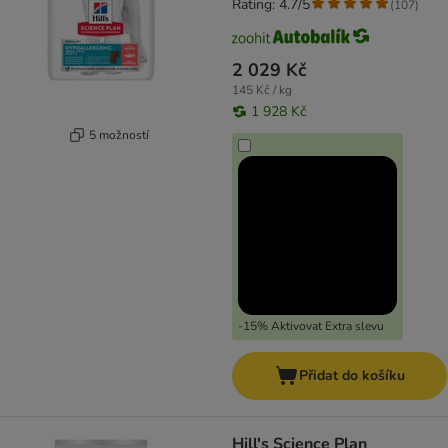
Rating: 4.7/5
(
107
)
2 029 Kč
145 Kč / kg
1 928 Kč
5 možností
-15% Aktivovat Extra slevu
Přidat do košíku
Hill's Science Plan