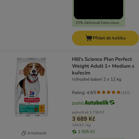
-15% Aktivovat Extra slevu
Přidat do košíku
Hill's Science Plan Perfect
Weight Adult 1+ Medium s
kuřecím
Výhodné balení 2 x 12 kg
Rating: 4.6/5
(
157
)
jednotlivě
3 738 Kč
3 689 Kč
154 Kč / kg
3 505 Kč
4 možností