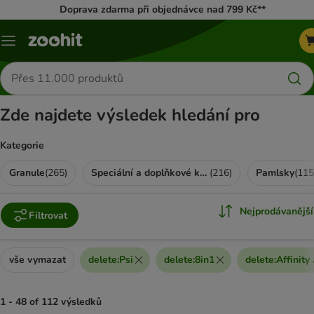
Doprava zdarma při objednávce nad 799 Kč**
Menu
Hledat
produkty
Zde najdete výsledek hledání pro
Kategorie
Granule
(
265
)
Speciální a doplňkové krmivo
(
216
)
Pamlsky
(
115
Nejprodávanější
Filtrovat
vše vymazat
delete
:
Psi
delete
:
8in1
delete
:
Affinity
1 - 48 of 112 výsledků