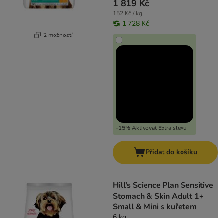
1 819 Kč
152 Kč / kg
1 728 Kč
2 možností
-15% Aktivovat Extra slevu
Přidat do košíku
Hill's Science Plan Sensitive
Stomach & Skin Adult 1+
Small & Mini s kuřetem
6 kg