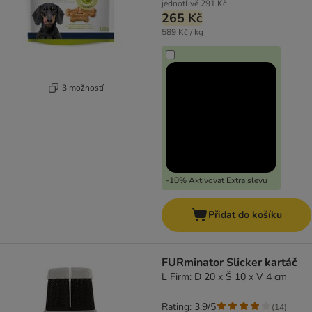
jednotlivě
291 Kč
265 Kč
589 Kč / kg
3 možností
-10% Aktivovat Extra slevu
Přidat do košíku
FURminator Slicker kartáč
L Firm: D 20 x Š 10 x V 4 cm
Rating: 3.9/5
(
14
)