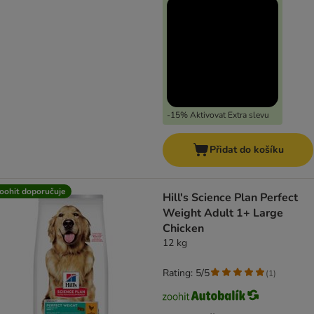
-15% Aktivovat Extra slevu
Přidat do košíku
oohit doporučuje
Hill's Science Plan Perfect
Weight Adult 1+ Large
Chicken
12 kg
Rating: 5/5
(
1
)