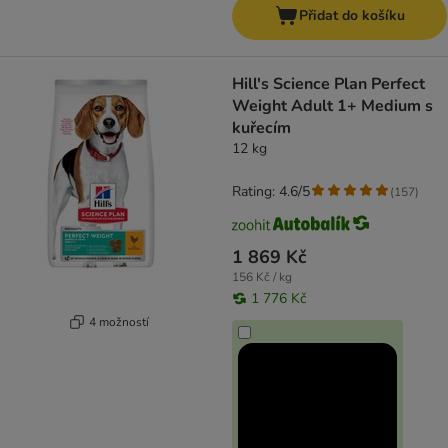
Přidat do košíku
Hill's Science Plan Perfect
Weight Adult 1+ Medium s
kuřecím
12 kg
Rating: 4.6/5
(
157
)
1 869 Kč
156 Kč / kg
1 776 Kč
4 možností