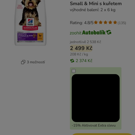
Small & Mini s kuřetem
výhodné balení: 2 x 6 kg
Rating: 4.8/5
(
135
)
jednotlivě
2 538 Kč
2 499 Kč
208 Kč / kg
2 374 Kč
3 možností
-15% Aktivovat Extra slevu