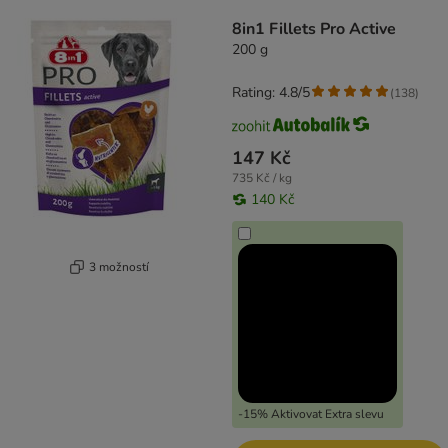
product items have been changed
8in1 Fillets Pro Active
200 g
Rating: 4.8/5
(
138
)
147 Kč
735 Kč / kg
140 Kč
3 možností
-15% Aktivovat Extra slevu