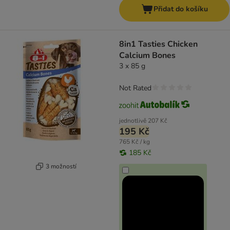
Přidat do košíku
8in1 Tasties Chicken
Calcium Bones
3 x 85 g
Not Rated
jednotlivě
207 Kč
195 Kč
765 Kč / kg
185 Kč
3 možností