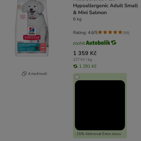
Hypoallergenic Adult Small
& Mini Salmon
6 kg
Rating: 4.6/5
(
56
)
1 359 Kč
227 Kč / kg
1 291 Kč
4 možností
-15% Aktivovat Extra slevu