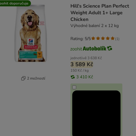
oohit doporučuje
Hill's Science Plan Perfect
Weight Adult 1+ Large
Chicken
Výhodné balení 2 x 12 kg
Rating: 5/5
(
1
)
jednotlivě
3 638 Kč
3 589 Kč
150 Kč / kg
3 410 Kč
2 možností