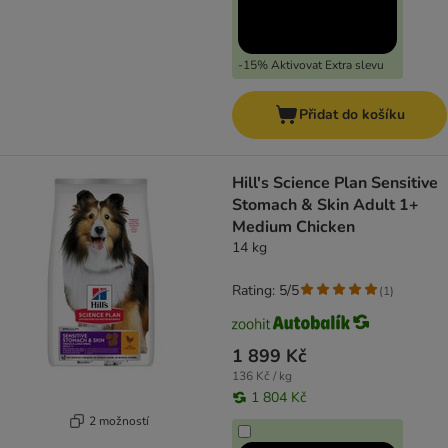
-15% Aktivovat Extra slevu
Přidat do košíku
Hill's Science Plan Sensitive
Stomach & Skin Adult 1+
Medium Chicken
14 kg
Rating: 5/5
(
1
)
1 899 Kč
136 Kč / kg
1 804 Kč
2 možností