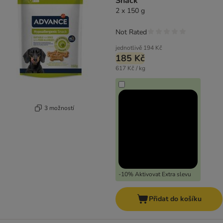
Snack
2 x 150 g
Not Rated
jednotlivě
194 Kč
185 Kč
617 Kč / kg
3 možností
-10% Aktivovat Extra slevu
Přidat do košíku