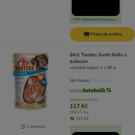
-15% Aktivovat Extra slevu
Přidat do košíku
8in1 Tasties Sushi Rolls s
kuřecím
výhodné balení: 2 x 85 g
Not Rated
jednotlivě
130 Kč
117 Kč
688 Kč / kg
111 Kč
2 možností