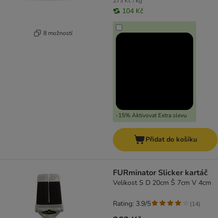
273 Kč / kg
104 Kč
8 možností
-15% Aktivovat Extra slevu
Přidat do košíku
FURminator Slicker kartáč
Velikost S D 20cm Š 7cm V 4cm
Rating: 3.9/5
(
14
)