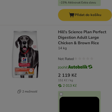
-15% Aktivovat Extra slevu
Přidat do košíku
Hill's Science Plan Perfect
Digestion Adult Large
Chicken & Brown Rice
14 kg
Not Rated
2 119 Kč
151 Kč / kg
2 013 Kč
2 možností