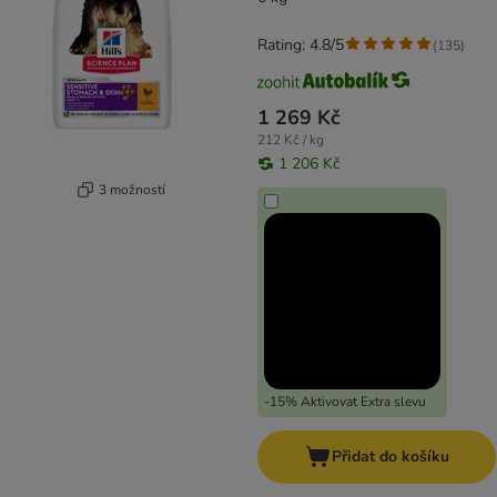
Rating: 4.8/5
(
135
)
1 269 Kč
212 Kč / kg
1 206 Kč
3 možností
-15% Aktivovat Extra slevu
Přidat do košíku