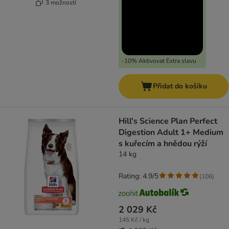
3 možností
-10% Aktivovat Extra slevu
Přidat do košíku
Hill's Science Plan Perfect
Digestion Adult 1+ Medium
s kuřecím a hnědou rýží
14 kg
Rating: 4.9/5
(
106
)
2 029 Kč
145 Kč / kg