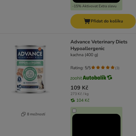
-15% Aktivovat Extra slevu
Přidat do košíku
Advance Veterinary Diets
Hypoallergenic
kachna (400 g)
Rating: 5/5
(
3
)
109 Kč
273 Kč / kg
104 Kč
8 možností