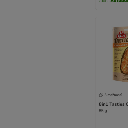
3 možností
8in1 Tasties C
85 g