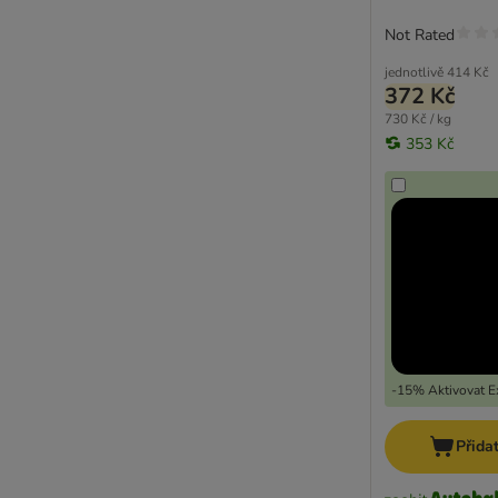
Not Rated
jednotlivě
414 Kč
372 Kč
730 Kč / kg
353 Kč
-15% Aktivovat Ex
Přida