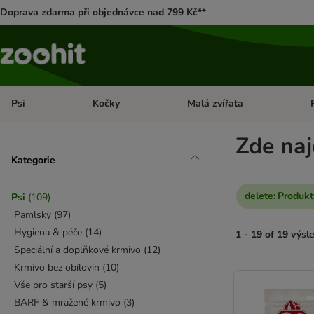
Doprava zdarma při objednávce nad 799 Kč**
Psi
Kočky
Malá zvířata
Otevřít menu: Psi
Otevřít menu: Kočky
Ote
Zde naj
Kategorie
delete
:
Produkt
Psi
(
109
)
Pamlsky
(
97
)
Hygiena & péče
(
14
)
1 - 19 of 19 výsl
Speciální a doplňkové krmivo
(
12
)
Krmivo bez obilovin
(
10
)
product items ha
Vše pro starší psy
(
5
)
BARF & mražené krmivo
(
3
)