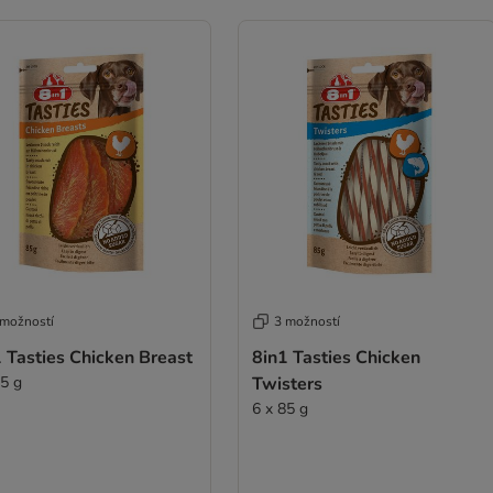
 možností
3 možností
 Tasties Chicken Breast
8in1 Tasties Chicken
85 g
Twisters
6 x 85 g