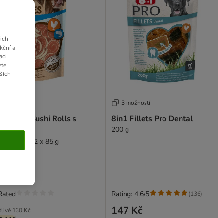
ich
kční a
aci
ete
ašich
u
 možností
3 možností
 Tasties Sushi Rolls s
8in1 Fillets Pro Dental
ecím
200 g
dné balení: 2 x 85 g
Rated
Rating: 4.6/5
(
136
)
147 Kč
tlivě
130 Kč