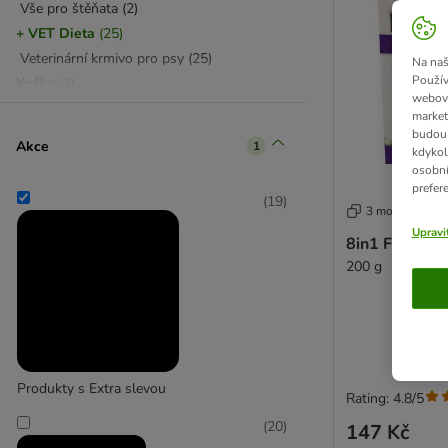
Vše pro štěňata
(
2
)
+ VET Dieta
(
25
)
Veterinární krmivo pro psy
(
25
)
Na naš
Použív
Kočky
(
1
)
webový
Hygiena & péče
(
1
)
market
budou 
Akce
1
kdykol
osobní
prefer
(
19
)
3 možností
Upravi
8in1 Fillets P
200 g
Produkty s Extra slevou
Rating: 4.8/5
(
20
)
147 Kč