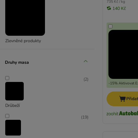
735 Kč / kg
140 Kč
Zlevněné produkty
Druhy masa
(
2
)
-15% Aktivovat Ex
Přida
Drůbeží
(
19
)