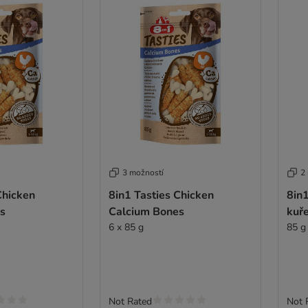
3 možností
2
Chicken
8in1 Tasties Chicken
8in1
s
Calcium Bones
kuř
6 x 85 g
85 g
Not Rated
Not 