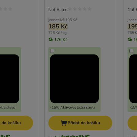
Not Rated
Not 
jednotlivě
195 Kč
jedno
185 Kč
19
726 Kč / kg
765 K
176 Kč
1
tra slevu
-15% Aktivovat Extra slevu
-15%
t do košíku
Přidat do košíku