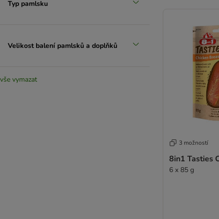
Typ pamlsku
Velikost balení pamlsků a doplňků
vše vymazat
3 možností
8in1 Tasties 
6 x 85 g