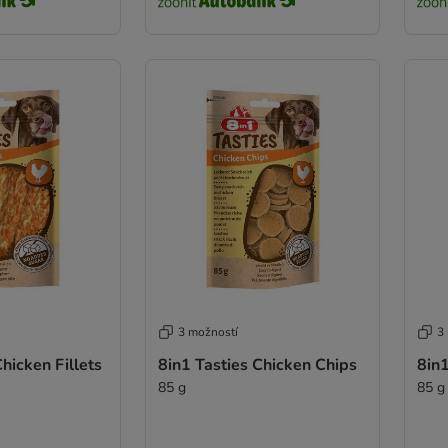
3 možností
3
hicken Fillets
8in1 Tasties Chicken Chips
8in1
85 g
85 g