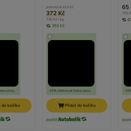
65 
jednotlivě
414 Kč
372 Kč
765 K
730 Kč / kg
6
353 Kč
tra slevu
-15% Aktivovat Extra slevu
-15%
t do košíku
Přidat do košíku