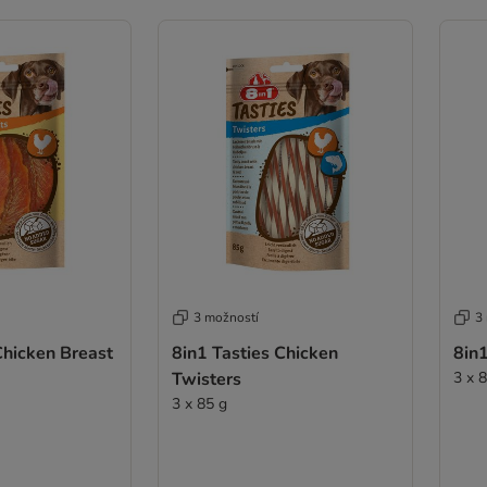
3 možností
3
Chicken Breast
8in1 Tasties Chicken
8in1
Twisters
3 x 
3 x 85 g