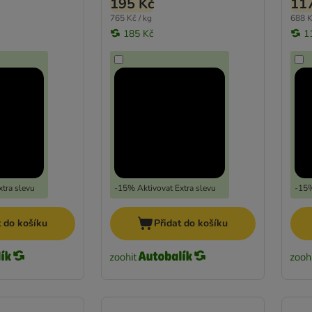
195 Kč
11
765 Kč / kg
688 K
185 Kč
1
tra slevu
-15% Aktivovat Extra slevu
-15%
t do košíku
Přidat do košíku