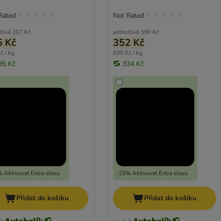
Rated
Not Rated
tlivě
207 Kč
jednotlivě
390 Kč
5 Kč
352 Kč
č / kg
690 Kč / kg
85 Kč
334 Kč
 Aktivovat Extra slevu
-15% Aktivovat Extra slevu
Přidat do košíku
Přidat do košíku