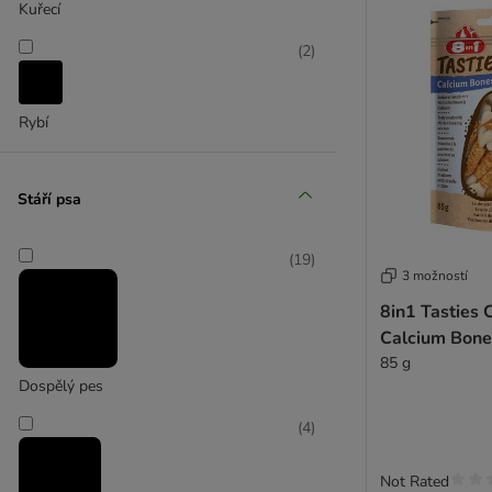
Kuřecí
(
2
)
Rybí
Stáří psa
(
19
)
3 možností
8in1 Tasties 
Calcium Bone
85 g
Dospělý pes
(
4
)
Not Rated