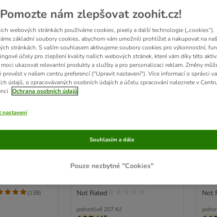
Pomozte nám zlepšovat zoohit.cz!
ich webových stránkách používáme cookies, pixely a další technologie („cookies“).
áme základní soubory cookies, abychom vám umožnili prohlížet a nakupovat na naš
ch stránkách. S vaším souhlasem aktivujeme soubory cookies pro výkonnostní, fun
ingové účely pro zlepšení kvality našich webových stránek, které vám díky této aktiv
moci ukazovat relevantní produkty a služby a pro personalizaci reklam. Změny můž
i provést v našem centru preferencí ("Upravit nastavení"). Více informací o správci v
ch údajů, o zpracovávaných osobních údajích a účelu zpracování naleznete v Centr
encí
Ochrana osobních údajů
3 možností
2
t nastavení
ro Active
8in1 Tasties Chicken
8in1
Calcium Bones
kuř
Souhlasím a dále
3 x 85 g
výho
Pouze nezbytné "Cookies"
Not Rated
Not 
(
138
)
jednotlivě
207 Kč
jedno