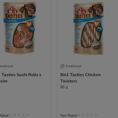
 možností
3 možností
 Tasties Sushi Rolls s
8in1 Tasties Chicken
ecím
Twisters
85 g
Rated
Not Rated