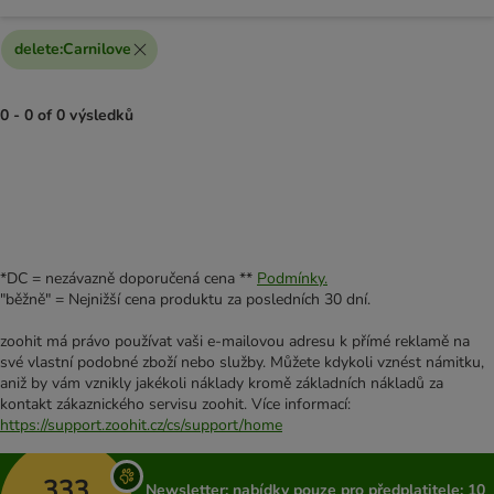
delete
:
Carnilove
0 - 0 of 0 výsledků
product items have been changed
*DC = nezávazně doporučená cena **
Podmínky.
"běžně" = Nejnižší cena produktu za posledních 30 dní.
zoohit má právo používat vaši e-mailovou adresu k přímé reklamě na
své vlastní podobné zboží nebo služby. Můžete kdykoli vznést námitku,
aniž by vám vznikly jakékoli náklady kromě základních nákladů za
kontakt zákaznického servisu zoohit. Více informací:
https://support.zoohit.cz/cs/support/home
333
Newsletter: nabídky pouze pro předplatitele; 10