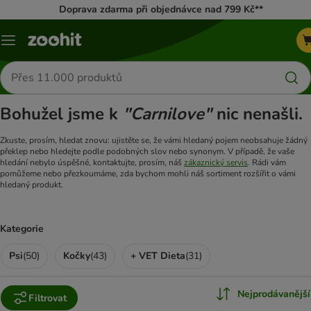
Doprava zdarma při objednávce nad 799 Kč**
Menu
Hledat
produkty
Bohužel jsme k
"Carnilove"
nic nenašli.
Zkuste, prosím, hledat znovu: ujistěte se, že vámi hledaný pojem neobsahuje žádný
překlep nebo hledejte podle podobných slov nebo synonym. V případě, že vaše
hledání nebylo úspěšné, kontaktujte, prosím, náš
zákaznický servis
. Rádi vám
pomůžeme nebo přezkoumáme, zda bychom mohli náš sortiment rozšířit o vámi
hledaný produkt.
Kategorie
Psi
(
50
)
Kočky
(
43
)
+ VET Dieta
(
31
)
Nejprodávanější
Filtrovat