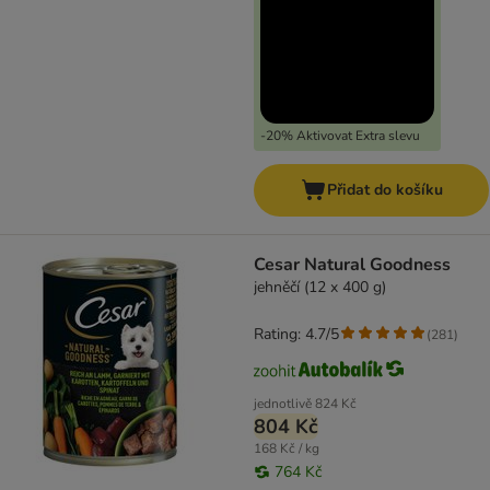
-20% Aktivovat Extra slevu
Přidat do košíku
Cesar Natural Goodness
jehněčí (12 x 400 g)
Rating: 4.7/5
(
281
)
jednotlivě
824 Kč
804 Kč
168 Kč / kg
764 Kč