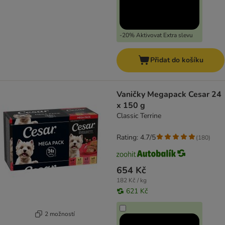
-20% Aktivovat Extra slevu
Přidat do košíku
Vaničky Megapack Cesar 24
x 150 g
Classic Terrine
Rating: 4.7/5
(
180
)
654 Kč
182 Kč / kg
621 Kč
2 možností