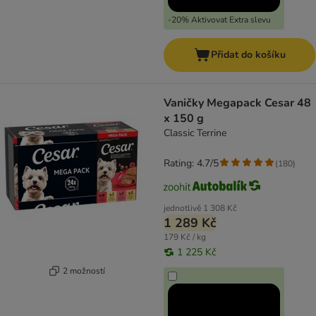
-20% Aktivovat Extra slevu
Přidat do košíku
Vaničky Megapack Cesar 48
x 150 g
Classic Terrine
Rating: 4.7/5
(
180
)
jednotlivě
1 308 Kč
1 289 Kč
179 Kč / kg
1 225 Kč
2 možností