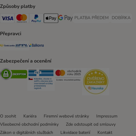
Způsoby platby
PLATBA PŘEDEM
DOBÍRKA
PLATBA PŘEDEM Payment Met
DOBÍRKA Pa
Visa Payment Method
Mastercard Payment Method
PayPal Payment Method
Apple pay Payment Method
GooglePay Payment Method
Přepravci
Česká pošta Shipping Method
PPL Shipping Method
Balíkovna Shipping Method
Zabezpečení a ocenění
Security
Security
Security
Security
O zoohit
Kariéra
Firemní webové stránky
Impressum
Všeobecné obchodní podmínky
Zde odstoupit od smlouvy
Zákon o digitálních službách
Likvidace baterií
Kontakt