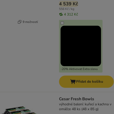
4 539 Kč
556 Kč / kg
4 312 Kč
9 možností
-20% Aktivovat Extra slevu
Přidat do košíku
Cesar Fresh Bowls
výhodné balení: kuřecí a kachna v
omáčce 48 ks (48 x 85 g)