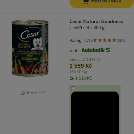
Přidat do košíku
Cesar Natural Goodness
jehněčí (24 x 400 g)
Rating: 4.7/5
(
281
)
jednotlivě
1 648 Kč
1 589 Kč
166 Kč / kg
1 510 Kč
6 možností