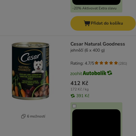
-20% Aktivovat Extra slevu
Přidat do košíku
Cesar Natural Goodness
jehněčí (6 x 400 g)
Rating: 4.7/5
(
281
)
412 Kč
172 Kč / kg
391 Kč
6 možností