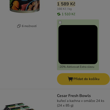
1 589 Kč
166 Kč / kg
1 510 Kč
6 možností
-20% Aktivovat Extra slevu
Přidat do košíku
Cesar Fresh Bowls
kuřecí a kachna v omáčce 24 ks
(24 x 85 g)