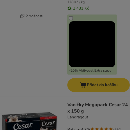
178 Kč / kg
2 431 Kč
2 možností
-20% Aktivovat Extra slevu
Přidat do košíku
Vaničky Megapack Cesar 24
x 150 g
Landragout
Rating: 4.7/5
(
180
)