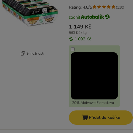
Rating: 4.8/5
(
110
)
1 149 Kč
563 Kč / kg
1 092 Kč
9 možností
-20% Aktivovat Extra slevu
Přidat do košíku