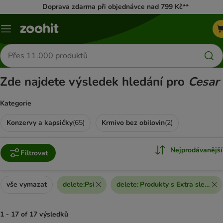
Doprava zdarma při objednávce nad 799 Kč**
Menu
Hledat
produkty
Zde najdete výsledek hledání pro
Cesar
Kategorie
Konzervy a kapsičky
(
65
)
Krmivo bez obilovin
(
2
)
Nejprodávanější
Filtrovat
vše vymazat
delete
:
Psi
delete
:
Produkty s Extra slevou
1 - 17 of 17 výsledků