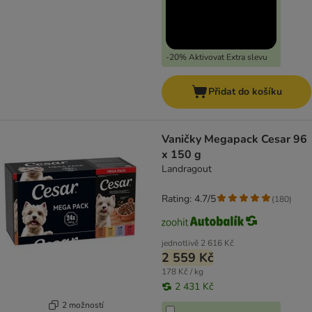
-20% Aktivovat Extra slevu
Přidat do košíku
Vaničky Megapack Cesar 96
x 150 g
Landragout
Rating: 4.7/5
(
180
)
jednotlivě
2 616 Kč
2 559 Kč
178 Kč / kg
2 431 Kč
2 možností