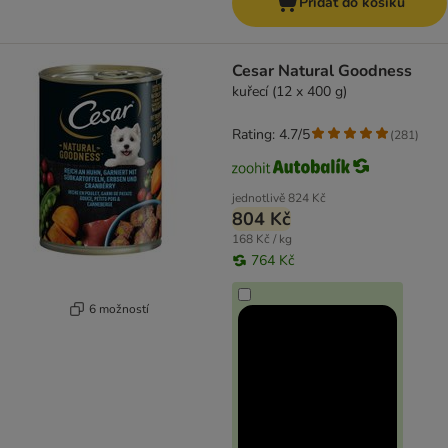
Přidat do košíku
Cesar Natural Goodness
kuřecí (12 x 400 g)
Rating: 4.7/5
(
281
)
jednotlivě
824 Kč
804 Kč
168 Kč / kg
764 Kč
6 možností