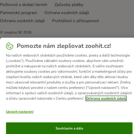
Poštovné a dodací termín
Způsoby platby
Partnerský program
Ochrana osobních údajů
Ochrana osobních údajů
Prohlášení o přístupnosti
© zooplus SE
2026
Pomozte nám zlepšovat zoohit.cz!
Na našich webových stránkách používáme cookies, pixely a další technologie
(„cookies“). Používáme základní soubory cookies, abychom vám umožnili
prohlížet a nakupovat na našich webových stránkách. S vaším souhlasem
aktivujeme soubory cookies pro výkonnostní, funkční a marketingové účely pro
zlepšení kvality našich webových stránek, které vám díky této aktivaci budou
moci ukazovat relevantní produkty a služby a pro personalizaci reklam. Změny
můžete kdykoli provést v našem centru preferencí ("Upravit nastavení"). Více
informací o správci vašich osobních údajů, o zpracovávaných osobních údajích
a účelu zpracování naleznete v Centru preferencí
Ochrana osobních údajů
Upravit nastavení
Souhlasím a dále