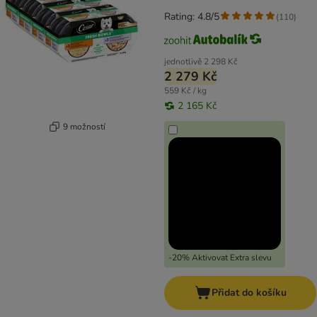
Rating: 4.8/5
(
110
)
jednotlivě
2 298 Kč
2 279 Kč
559 Kč / kg
2 165 Kč
9 možností
-20% Aktivovat Extra slevu
Přidat do košíku