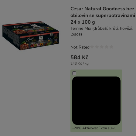
product items have been changed
Cesar Natural Goodness bez
obilovin se superpotravinami
24 x 100 g
Terrine Mix (drůbeží, krůtí, hovězí,
losos)
Not Rated
584 Kč
243 Kč / kg
-20% Aktivovat Extra slevu