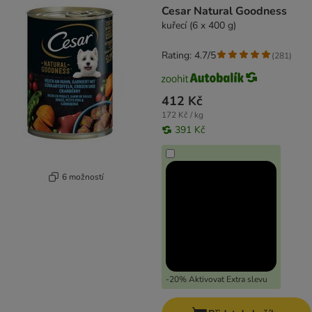
Cesar Natural Goodness
kuřecí (6 x 400 g)
Rating: 4.7/5
(
281
)
412 Kč
172 Kč / kg
391 Kč
6 možností
-20% Aktivovat Extra slevu