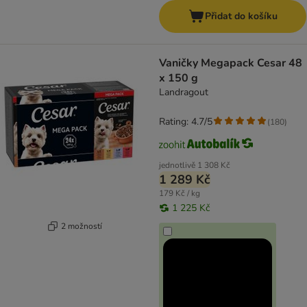
Přidat do košíku
Vaničky Megapack Cesar 48
x 150 g
Landragout
Rating: 4.7/5
(
180
)
jednotlivě
1 308 Kč
1 289 Kč
179 Kč / kg
1 225 Kč
2 možností