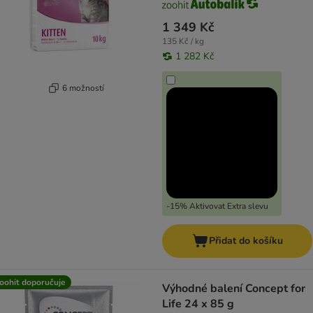
1 349 Kč
135 Kč / kg
1 282 Kč
6 možností
-15% Aktivovat Extra slevu
Přidat do košíku
oohit doporučuje
Výhodné balení Concept for
Life 24 x 85 g