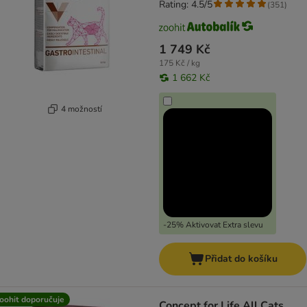
Rating: 4.5/5
(
351
)
1 749 Kč
175 Kč / kg
1 662 Kč
4 možností
-25% Aktivovat Extra slevu
Přidat do košíku
oohit doporučuje
Concept for Life All Cats