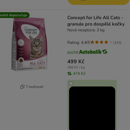
oohit doporučuje
Concept for Life All Cats -
granule pro dospělé kočky
Nová receptura: 3 kg
Rating: 4.4/5
(
333
)
499 Kč
166 Kč / kg
474 Kč
7 možností