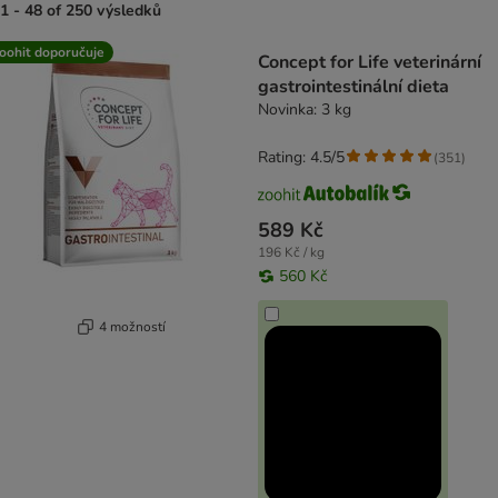
1 - 48 of 250 výsledků
product items have been changed
oohit doporučuje
Concept for Life veterinární
gastrointestinální dieta
Novinka: 3 kg
Rating: 4.5/5
(
351
)
589 Kč
196 Kč / kg
560 Kč
4 možností