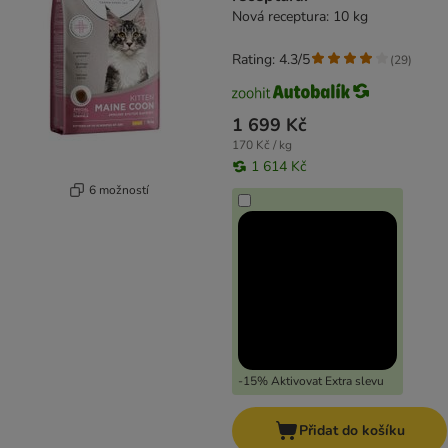
Nová receptura: 10 kg
Rating: 4.3/5
(
29
)
1 699 Kč
170 Kč / kg
1 614 Kč
6 možností
-15% Aktivovat Extra slevu
Přidat do košíku