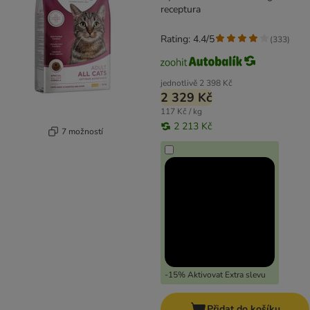
receptura
Rating: 4.4/5
(
333
)
jednotlivě
2 398 Kč
2 329 Kč
117 Kč / kg
2 213 Kč
7 možností
-15% Aktivovat Extra slevu
Přidat do košíku