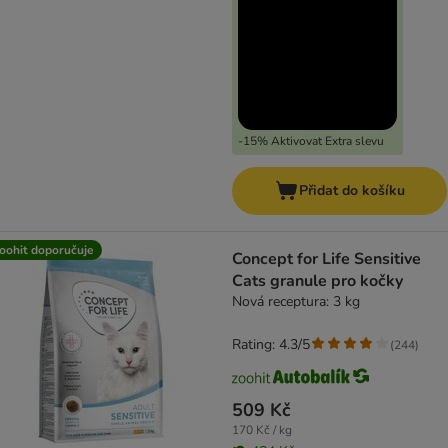
-15% Aktivovat Extra slevu
Přidat do košíku
oohit doporučuje
Concept for Life Sensitive
Cats granule pro kočky
Nová receptura: 3 kg
Rating: 4.3/5
(
244
)
509 Kč
170 Kč / kg