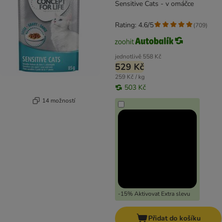
Sensitive Cats - v omáčce
Rating: 4.6/5
(
709
)
jednotlivě
558 Kč
529 Kč
259 Kč / kg
503 Kč
14 možností
-15% Aktivovat Extra slevu
Přidat do košíku