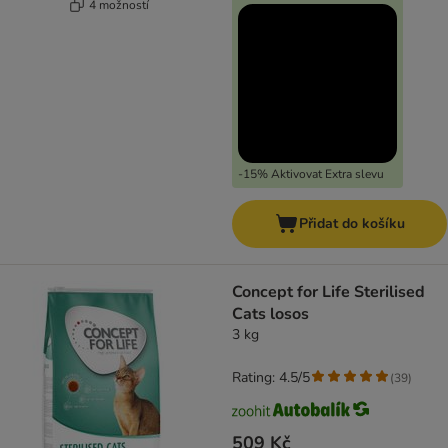
4 možností
-15% Aktivovat Extra slevu
Přidat do košíku
Concept for Life Sterilised
Cats losos
3 kg
Rating: 4.5/5
(
39
)
509 Kč