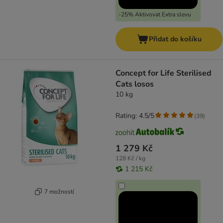
-25% Aktivovat Extra slevu
Přidat do košíku
Concept for Life Sterilised
Cats losos
10 kg
Rating: 4.5/5
(
39
)
1 279 Kč
128 Kč / kg
1 215 Kč
7 možností