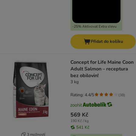
-25% Aktivovat Extra slevu
Přidat do košíku
Concept for Life Maine Coon
Adult Salmon – receptura
bez obilovin!
3 kg
Rating: 4.4/5
(
38
)
569 Kč
190 Kč / kg
541 Kč
3 možností