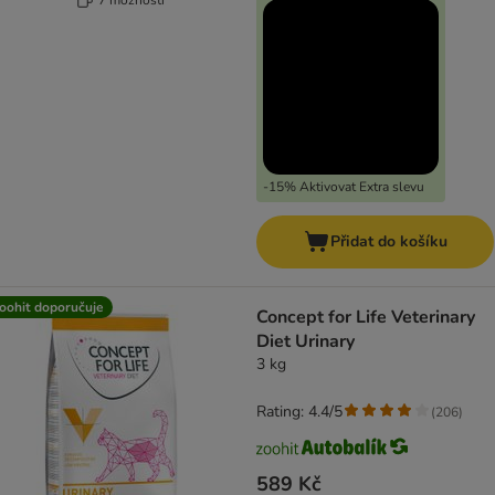
-15% Aktivovat Extra slevu
Přidat do košíku
oohit doporučuje
Concept for Life Veterinary
Diet Urinary
3 kg
Rating: 4.4/5
(
206
)
589 Kč