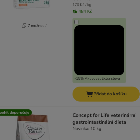
170 Kč / kg
484 Kč
7 možností
-15% Aktivovat Extra slevu
Přidat do košíku
oohit doporučuje
Concept for Life veterinární
gastrointestinální dieta
Novinka: 10 kg