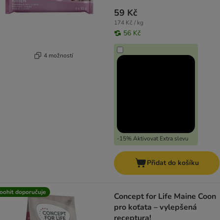
59 Kč
174 Kč / kg
56 Kč
4 možností
-15% Aktivovat Extra slevu
Přidat do košíku
oohit doporučuje
Concept for Life Maine Coon
pro koťata – vylepšená
receptura!