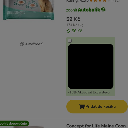
Rating: 4.1/5
(
462
)
59 Kč
174 Kč / kg
56 Kč
4 možností
-15% Aktivovat Extra slevu
Přidat do košíku
oohit doporučuje
Concept for Life Maine Coon