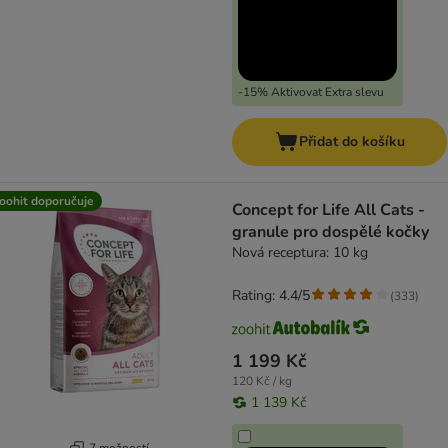
-15% Aktivovat Extra slevu
Přidat do košíku
oohit doporučuje
Concept for Life All Cats -
granule pro dospělé kočky
Nová receptura: 10 kg
Rating: 4.4/5
(
333
)
1 199 Kč
120 Kč / kg
1 139 Kč
7 možností