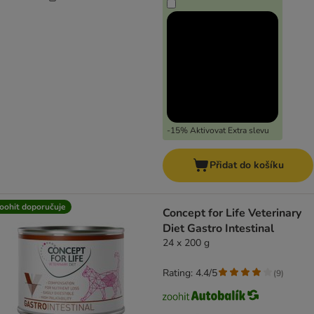
-15% Aktivovat Extra slevu
Přidat do košíku
oohit doporučuje
Concept for Life Veterinary
Diet Gastro Intestinal
24 x 200 g
Rating: 4.4/5
(
9
)