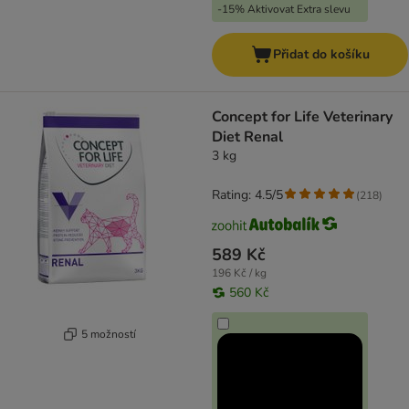
-15% Aktivovat Extra slevu
Přidat do košíku
Concept for Life Veterinary
Diet Renal
3 kg
Rating: 4.5/5
(
218
)
589 Kč
196 Kč / kg
560 Kč
5 možností