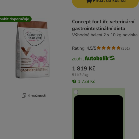
Přidat do košíku
oohit doporučuje
Concept for Life veterinární
gastrointestinální dieta
Výhodné balení 2 x 10 kg novinka
Rating: 4.5/5
(
351
)
1 819 Kč
91 Kč / kg
1 728 Kč
4 možností