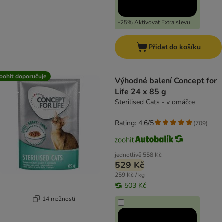
-25% Aktivovat Extra slevu
Přidat do košíku
oohit doporučuje
Výhodné balení Concept for
Life 24 x 85 g
Sterilised Cats - v omáčce
Rating: 4.6/5
(
709
)
jednotlivě
558 Kč
529 Kč
259 Kč / kg
503 Kč
14 možností