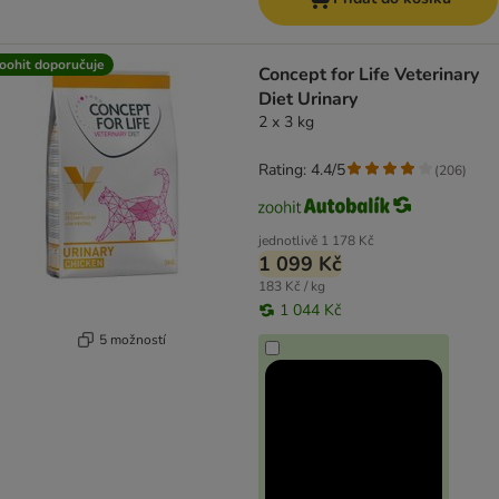
oohit doporučuje
Concept for Life Veterinary
Diet Urinary
2 x 3 kg
Rating: 4.4/5
(
206
)
jednotlivě
1 178 Kč
1 099 Kč
183 Kč / kg
1 044 Kč
5 možností