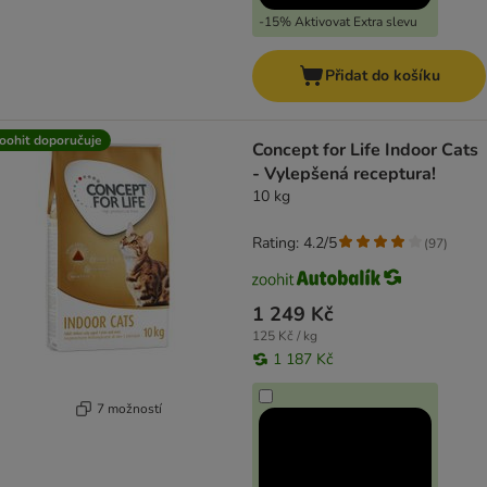
-15% Aktivovat Extra slevu
Přidat do košíku
oohit doporučuje
Concept for Life Indoor Cats
- Vylepšená receptura!
10 kg
Rating: 4.2/5
(
97
)
1 249 Kč
125 Kč / kg
1 187 Kč
7 možností