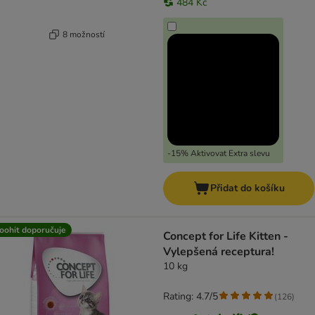
484 Kč
8 možností
-15% Aktivovat Extra slevu
Přidat do košíku
oohit doporučuje
Concept for Life Kitten -
Vylepšená receptura!
10 kg
Rating: 4.7/5
(
126
)