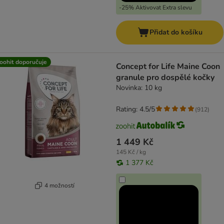
-25% Aktivovat Extra slevu
Přidat do košíku
oohit doporučuje
Concept for Life Maine Coon
granule pro dospělé kočky
Novinka: 10 kg
Rating: 4.5/5
(
912
)
1 449 Kč
145 Kč / kg
1 377 Kč
4 možností