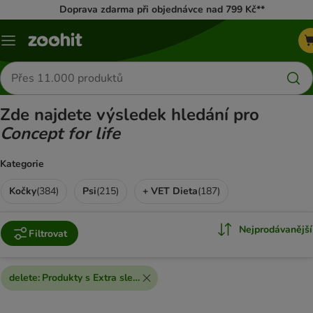
Doprava zdarma při objednávce nad 799 Kč**
Menu
Hledat
produkty
Zde najdete výsledek hledání pro
Concept for life
Kategorie
Kočky
(
384
)
Psi
(
215
)
+ VET Dieta
(
187
)
Nejprodávanější
Filtrovat
delete
:
Produkty s Extra slevou