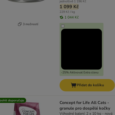
jednotlivě
1 196 Kč
1 099 Kč
229 Kč / kg
1 044 Kč
3 možností
-25% Aktivovat Extra slevu
Přidat do košíku
oohit doporučuje
Concept for Life All Cats -
granule pro dospělé kočky
Výhodné balení: 2 x 10 kg - nová