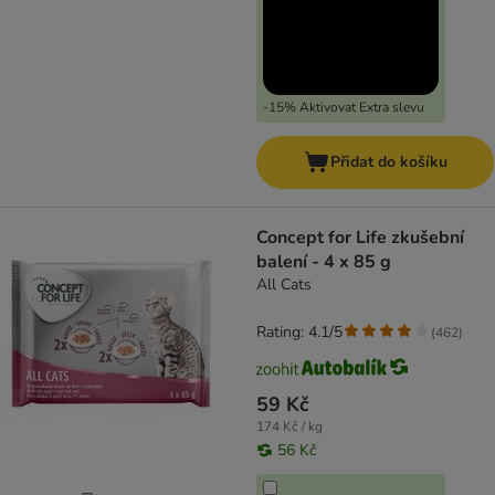
-15% Aktivovat Extra slevu
Přidat do košíku
Concept for Life zkušební
balení - 4 x 85 g
All Cats
Rating: 4.1/5
(
462
)
59 Kč
174 Kč / kg
56 Kč