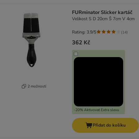
FURminator Slicker kartáč
Velikost S D 20cm Š 7cm V 4cm
Rating: 3.9/5
(
14
)
362 Kč
2 možností
-20% Aktivovat Extra slevu
Přidat do košíku