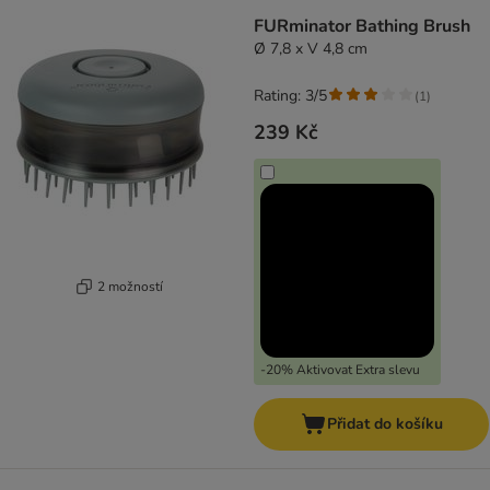
FURminator Bathing Brush
Ø 7,8 x V 4,8 cm
Rating: 3/5
(
1
)
239 Kč
2 možností
-20% Aktivovat Extra slevu
Přidat do košíku