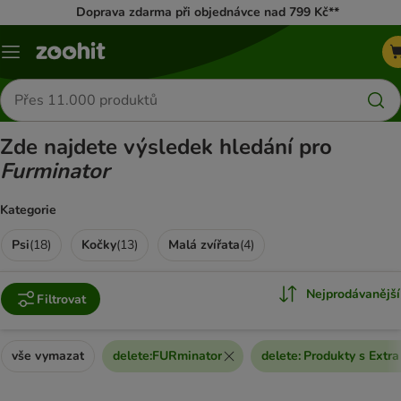
Doprava zdarma při objednávce nad 799 Kč**
Menu
Hledat
produkty
Zde najdete výsledek hledání pro
Furminator
Kategorie
Psi
(
18
)
Kočky
(
13
)
Malá zvířata
(
4
)
Nejprodávanější
Filtrovat
vše vymazat
delete
:
FURminator
delete
:
Produkty s Extra