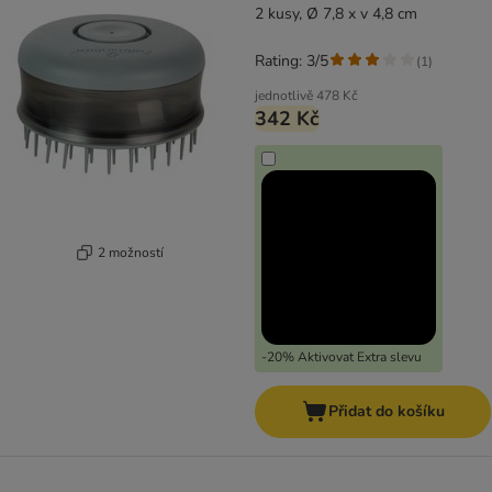
2 kusy, Ø 7,8 x v 4,8 cm
Rating: 3/5
(
1
)
jednotlivě
478 Kč
342 Kč
2 možností
-20% Aktivovat Extra slevu
Přidat do košíku