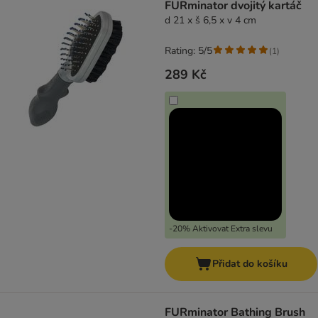
FURminator dvojitý kartáč
d 21 x š 6,5 x v 4 cm
Rating: 5/5
(
1
)
289 Kč
-20% Aktivovat Extra slevu
Přidat do košíku
FURminator Bathing Brush