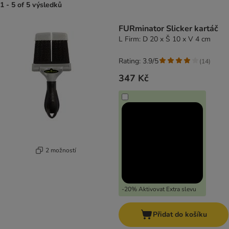
1 - 5 of 5 výsledků
product items have been changed
FURminator Slicker kartáč
L Firm: D 20 x Š 10 x V 4 cm
Rating: 3.9/5
(
14
)
347 Kč
2 možností
-20% Aktivovat Extra slevu
Přidat do košíku