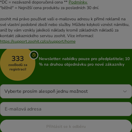
*DC = nezávazně doporučená cena **
Podmínky.
"běžně" = Nejnižší cena produktu za posledních 30 dní.
zoohit má právo používat vaši e-mailovou adresu k přímé reklamě na
své vlastní podobné zboží nebo služby. Můžete kdykoli vznést námitku,
aniž by vám vznikly jakékoli náklady kromě základních nákladů za
kontakt zákaznického servisu zoohit. Více informací:
https://support.zoohit.cz/cs/support/home
333
Newsletter: nabídky pouze pro předplatitele; 10
% na druhou objednávku pro nové zákazníky
zooBodů za
registraci!
Vyberte prosím alespoň jednu možnost
Přihlásit se k odběru