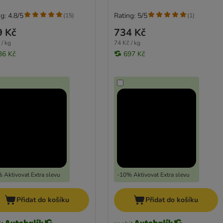
g: 4.8/5
Rating: 5/5
(
15
)
(
1
)
9 Kč
734 Kč
 / kg
74 Kč / kg
36 Kč
697 Kč
 Aktivovat Extra slevu
-10% Aktivovat Extra slevu
Přidat do košíku
Přidat do košíku