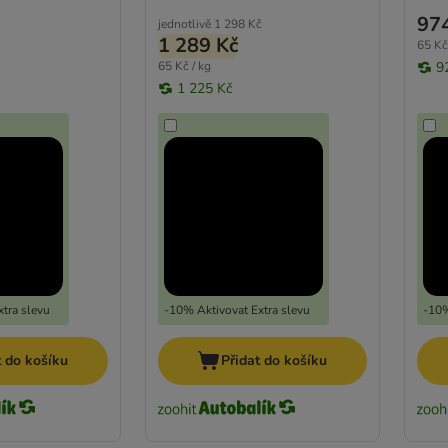
97
jednotlivě
1 298 Kč
1 289 Kč
65 Kč
65 Kč / kg
9
1 225 Kč
tra slevu
-10% Aktivovat Extra slevu
-10%
t do košíku
Přidat do košíku