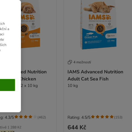
ich
kční a
aci
ete
ašich
u
 možností
4 možností
S Advanced Nutrition
IAMS Advanced Nutrition
en Fresh Chicken
Adult Cat Sea Fish
Výhodné balení 2 x 10 kg
10 kg
g: 4.3/5
Rating: 4.5/5
(
462
)
(
153
)
644 Kč
tlivě
1 288 Kč