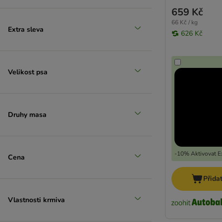
659 Kč
66 Kč / kg
Extra sleva
626 Kč
zoohit doporučuje
Velikost psa
Druhy masa
-10% Aktivovat Ex
Cena
Přida
Vlastnosti krmiva