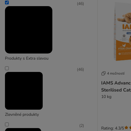
(
46
)
Produkty s Extra slevou
(
46
)
4 možností
IAMS Advance
Sterilised Ca
10 kg
Zlevněné produkty
(
2
)
Rating: 4.3/5