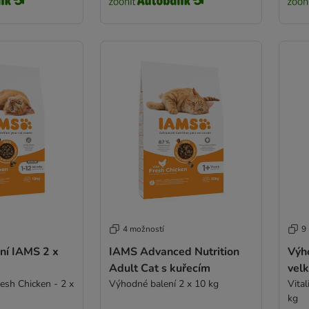
4 možností
9
ní IAMS 2 x
IAMS Advanced Nutrition
Výh
Adult Cat s kuřecím
velk
resh Chicken - 2 x
Výhodné balení 2 x 10 kg
Vital
kg