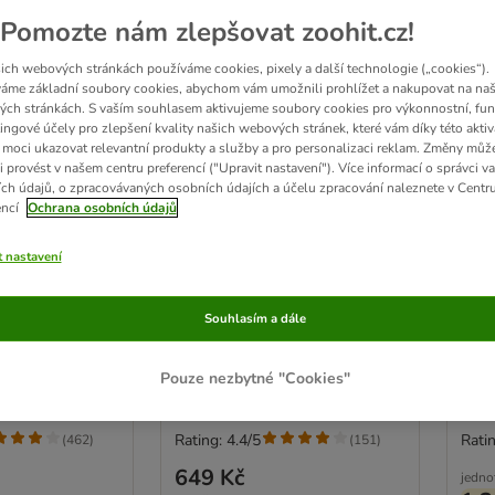
Pomozte nám zlepšovat zoohit.cz!
ich webových stránkách používáme cookies, pixely a další technologie („cookies“).
áme základní soubory cookies, abychom vám umožnili prohlížet a nakupovat na naš
ch stránkách. S vaším souhlasem aktivujeme soubory cookies pro výkonnostní, fun
ingové účely pro zlepšení kvality našich webových stránek, které vám díky této aktiv
moci ukazovat relevantní produkty a služby a pro personalizaci reklam. Změny můž
i provést v našem centru preferencí ("Upravit nastavení"). Více informací o správci v
ch údajů, o zpracovávaných osobních údajích a účelu zpracování naleznete v Centr
encí
Ochrana osobních údajů
4 možností
4
t nastavení
d Nutrition
IAMS Advanced Nutrition
IAM
Chicken
Adult Cat s jehněčím
Kitt
Souhlasím a dále
10 kg
Pouze nezbytné "Cookies"
Rating: 4.4/5
Ratin
(
462
)
(
151
)
649 Kč
jedno