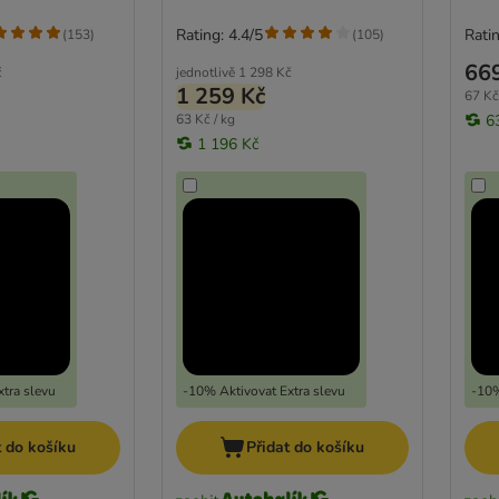
Rating: 4.4/5
Ratin
(
153
)
(
105
)
66
č
jednotlivě
1 298 Kč
1 259 Kč
67 Kč
63 Kč / kg
6
1 196 Kč
tra slevu
-10% Aktivovat Extra slevu
-10%
t do košíku
Přidat do košíku