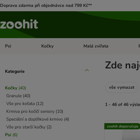
Doprava zdarma při objednávce nad 799 Kč**
Psi
Kočky
Malá zvířata
Otevřít menu: Psi
Otevřít menu: Kočky
Ote
Zde naj
Kategorie
vše vymazat
Kočky
(
40
)
Granule
(
40
)
Vše pro koťata
(
12
)
1 - 46 of 46 výsl
Krmiva pro kočičí seniory
(
10
)
Speciální a doplňkové krmivo
(
4
)
product items ha
zoohit doporučuje
Vše pro starší kočky
(
2
)
Psi
(
6
)