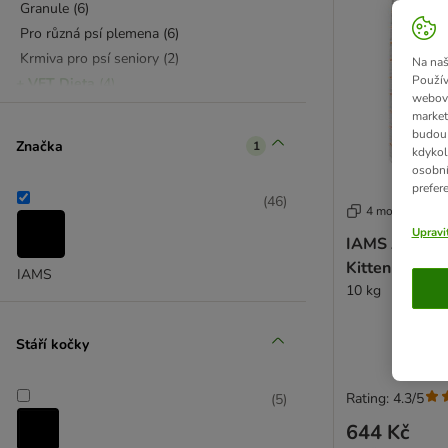
Granule
(
6
)
Pro různá psí plemena
(
6
)
Krmiva pro psí seniory
(
2
)
Na naš
Použív
+ VET Dieta
(
4
)
webový
Veterinární krmivo pro kočky
(
4
)
market
budou 
Značka
1
kdykol
osobní
prefer
(
46
)
4 možností
Upravi
IAMS Advance
Kitten Fresh 
IAMS
10 kg
Stáří kočky
Rating: 4.3/5
(
5
)
644 Kč