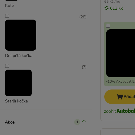
65 Kč / kg
Kotě
612 Kč
(
28
)
Dospělá kočka
(
7
)
-10% Aktivovat Ex
Přida
Starší kočka
Akce
1