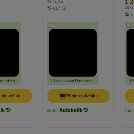
1 2
65 Kč / kg
617 Kč
63 Kč
1
tra slevu
-10% Aktivovat Extra slevu
-10%
t do košíku
Přidat do košíku