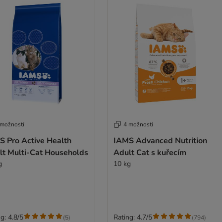
 možností
4 možností
S Pro Active Health
IAMS Advanced Nutrition
lt Multi-Cat Households
Adult Cat s kuřecím
g
10 kg
g: 4.8/5
Rating: 4.7/5
(
5
)
(
794
)