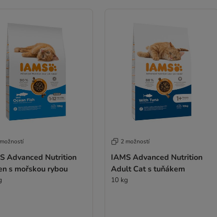
 možností
2 možností
S Advanced Nutrition
IAMS Advanced Nutrition
ten s mořskou rybou
Adult Cat s tuňákem
g
10 kg