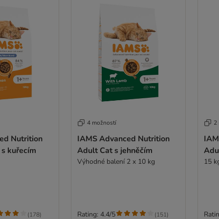
4 možností
2
d Nutrition
IAMS Advanced Nutrition
IAM
t s kuřecím
Adult Cat s jehněčím
Adu
Výhodné balení 2 x 10 kg
15 k
Rating: 4.4/5
Ratin
(
178
)
(
151
)