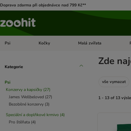
Doprava zdarma při objednávce nad 799 Kč**
Psi
Kočky
Malá zvířata
Otevřít menu: Psi
Otevřít menu: Kočky
Ote
Zde naj
Kategorie
vše vymazat
Psi
Konzervy a kapsičky
(
27
)
James Wellbeloved
(
27
)
1 - 13 of 13 výsl
Bezobilné konzervy
(
3
)
product items ha
Speciální a doplňkové krmivo
(
4
)
Pro štěňata
(
4
)