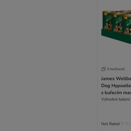
3 možností
James Wellbe
Dog Hypoaller
s kuřecím m
Výhodné balení:
Not Rated