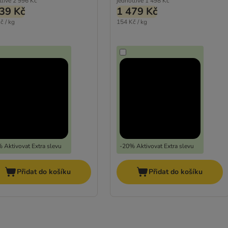
tlivě
2 996 Kč
jednotlivě
1 498 Kč
39 Kč
1 479 Kč
č / kg
154 Kč / kg
 Aktivovat Extra slevu
-20% Aktivovat Extra slevu
Přidat do košíku
Přidat do košíku