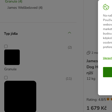
Granule
(
4
)
James Wellbeloved
(
4
)
Na naš
Použív
webový
market
Typ jídla
budou 
kdykol
osobní
(
2
)
prefer
2 možností
Upravi
James Wellbe
Dog Hypoaller
Granule
rýží
12 kg
(
11
)
Rating: 4.8/5
1 679 Kč