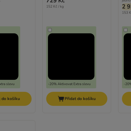
729 Kč
č
jedno
2 9
152 Kč / kg
153 K
tra slevu
-20% Aktivovat Extra slevu
-20%
t do košíku
Přidat do košíku