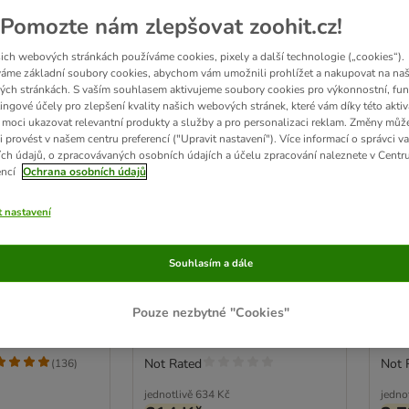
Pomozte nám zlepšovat zoohit.cz!
ich webových stránkách používáme cookies, pixely a další technologie („cookies“).
áme základní soubory cookies, abychom vám umožnili prohlížet a nakupovat na naš
ch stránkách. S vaším souhlasem aktivujeme soubory cookies pro výkonnostní, fun
ingové účely pro zlepšení kvality našich webových stránek, které vám díky této aktiv
moci ukazovat relevantní produkty a služby a pro personalizaci reklam. Změny můž
i provést v našem centru preferencí ("Upravit nastavení"). Více informací o správci v
ch údajů, o zpracovávaných osobních údajích a účelu zpracování naleznete v Centr
encí
Ochrana osobních údajů
3 možností
3
t nastavení
loved Junior
James Wellbeloved Grain
Jam
genic krůtí s
Free Hypoalergenic jehněčí
Dog
Souhlasím a dále
a kuřecí se zeleninou
s k
výhodné balení: 24 x 90 g
Výho
Pouze nezbytné "Cookies"
Not Rated
Not 
(
136
)
jednotlivě
634 Kč
jedno