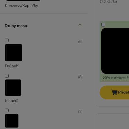
140 Kč / kg
Konzervy/Kapsičky
Druhy masa
(
5
)
Drůbeží
(
8
)
-20% Aktivovat Ex
Přida
Jehněčí
(
2
)