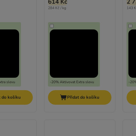
614 Kč
2 7
284 Kč / kg
143 K
tra slevu
-20% Aktivovat Extra slevu
-20%
t do košíku
Přidat do košíku