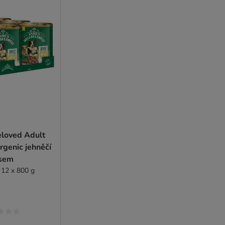
loved Adult
genic jehněčí
asem
 12 x 800 g