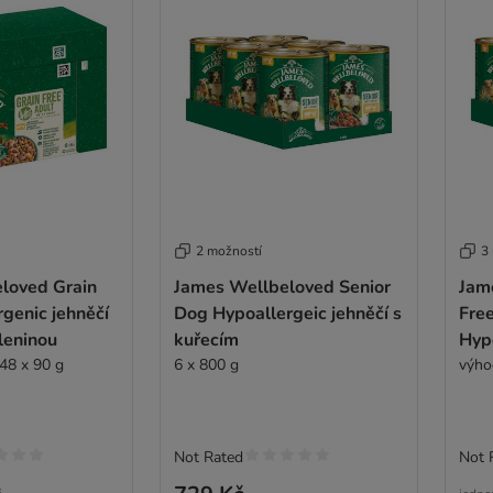
2 možností
3
loved Grain
James Wellbeloved Senior
Jam
genic jehněčí
Dog Hypoallergeic jehněčí s
Fre
eleninou
kuřecím
Hypo
 48 x 90 g
6 x 800 g
výho
Not Rated
Not 