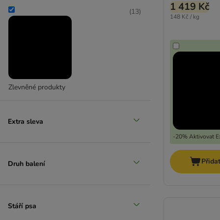
1 419 Kč
(
13
)
148 Kč / kg
Zlevněné produkty
Extra sleva
-20% Aktivovat Ex
Přida
Druh balení
Stáří psa