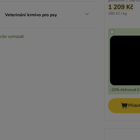
jednotlivě
1 268 K
1 209 Kč
280 Kč / kg
Veterinání krmivo pro psy
vše vymazat
-20% Aktivovat Ex
Přida