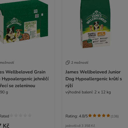
 možností
2 možností
es Wellbeloved Grain
James Wellbeloved Junior
 Hypoalergenic jehněčí
Dog Hypoallergenic krůtí s
řecí se zeleninou
rýží
 90 g
výhodné balení: 2 x 12 kg
Rated
Rating: 4.8/5
(
136
)
7 Kč
jednotlivě
3 358 Kč