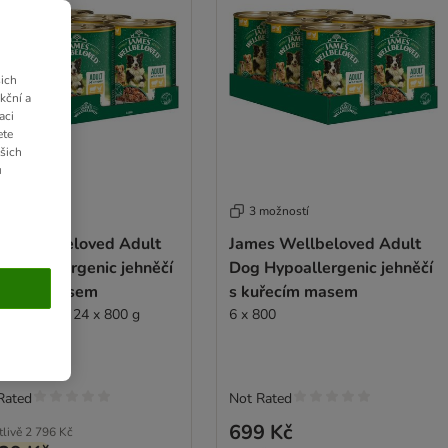
ich
kční a
aci
ete
ašich
u
 možností
3 možností
es Wellbeloved Adult
James Wellbeloved Adult
 Hypoallergenic jehněčí
Dog Hypoallergenic jehněčí
uřecím masem
s kuřecím masem
dné balení: 24 x 800 g
6 x 800
Rated
Not Rated
699 Kč
tlivě
2 796 Kč