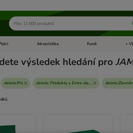
Hledat
produkty
Ptáci
Akvaristika
Koně
+ V
vřít menu: Malá zvířata
Otevřít menu: Ptáci
Otevřít menu: Akvaristika
Otevří
dete výsledek hledání pro
JA
delete
:
Psi
delete
:
Produkty s Extra slevou
delete
:
Zlevně
edků
ve been changed