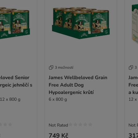
3 možností
3
loved Senior
James Wellbeloved Grain
Jam
geic jehněčí s
Free Adult Dog
Free
Hypoalergenic krůtí
a ku
 12 x 800 g
6 x 800 g
12 x
Not Rated
Not 
749 Kč
31
č