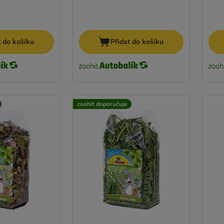
t do košíku
Přidat do košíku
zoohit doporučuje