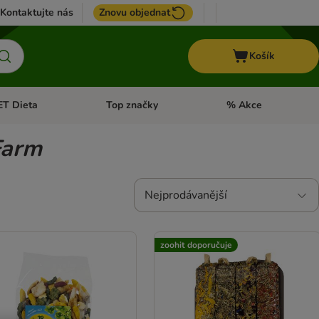
Kontaktujte nás
Znovu objednat
Košík
ET Dieta
Top značky
% Akce
t menu: Koně
Otevřít menu: + VET Dieta
Otevřít menu: Top znač
Farm
Nejprodávanější
zoohit doporučuje