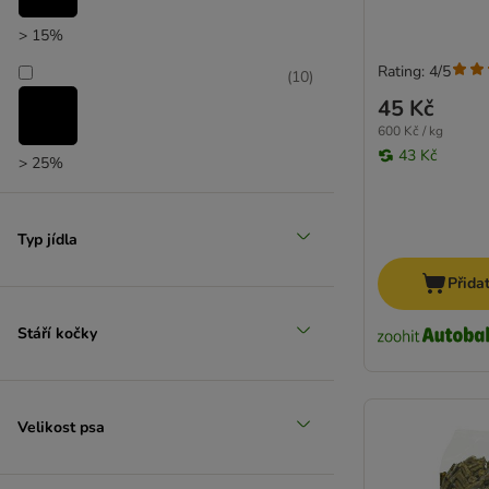
> 15%
Rating: 4/5
(
10
)
45 Kč
600 Kč / kg
43 Kč
> 25%
Typ jídla
Přida
Stáří kočky
Velikost psa