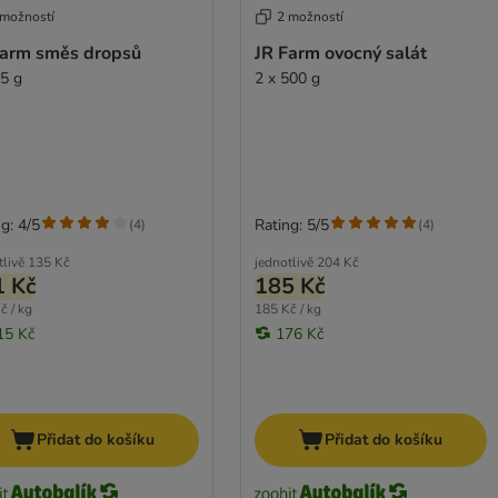
 možností
2 možností
Farm směs dropsů
JR Farm ovocný salát
75 g
2 x 500 g
g: 4/5
Rating: 5/5
(
4
)
(
4
)
tlivě
135 Kč
jednotlivě
204 Kč
1 Kč
185 Kč
č / kg
185 Kč / kg
15 Kč
176 Kč
Přidat do košíku
Přidat do košíku