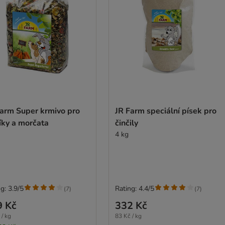
Farm Super krmivo pro
JR Farm speciální písek pro
íky a morčata
činčily
4 kg
g: 3.9/5
Rating: 4.4/5
(
7
)
(
7
)
9 Kč
332 Kč
 / kg
83 Kč / kg