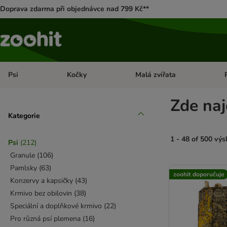
Doprava zdarma při objednávce nad 799 Kč**
Psi
Kočky
Malá zvířata
Otevřít menu: Psi
Otevřít menu: Kočky
Ote
Zde naj
Kategorie
1 - 48 of 500 vý
Psi
(
212
)
Granule
(
106
)
product items ha
Pamlsky
(
63
)
zoohit doporučuje
Konzervy a kapsičky
(
43
)
Krmivo bez obilovin
(
38
)
Speciální a doplňkové krmivo
(
22
)
Pro různá psí plemena
(
16
)