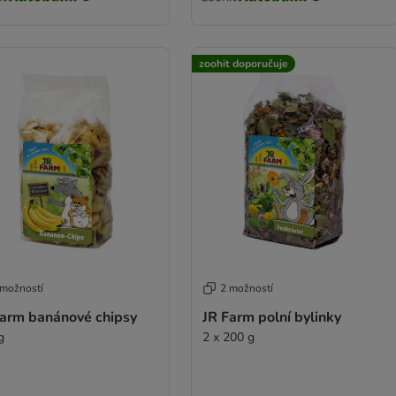
zoohit doporučuje
 možností
2 možností
Farm banánové chipsy
JR Farm polní bylinky
g
2 x 200 g