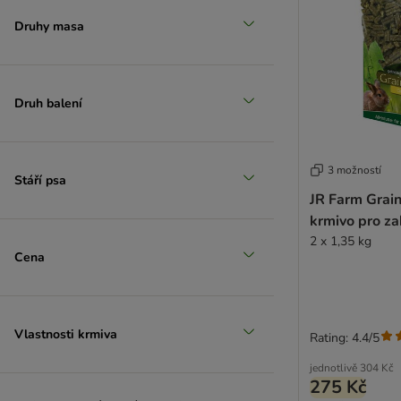
Druhy masa
Druh balení
3 možností
Stáří psa
JR Farm Grai
krmivo pro za
2 x 1,35 kg
Cena
Vlastnosti krmiva
Rating: 4.4/5
jednotlivě
304 Kč
275 Kč