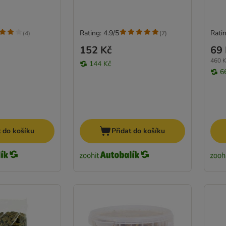
Rating: 4.9/5
Ratin
(
4
)
(
7
)
152 Kč
69 
460 K
144 Kč
6
t do košíku
Přidat do košíku