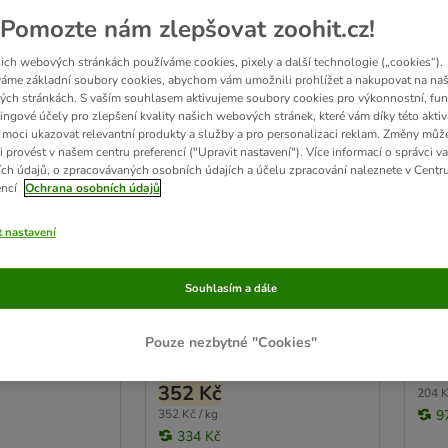
Pomozte nám zlepšovat zoohit.cz!
ich webových stránkách používáme cookies, pixely a další technologie („cookies“).
áme základní soubory cookies, abychom vám umožnili prohlížet a nakupovat na naš
ch stránkách. S vaším souhlasem aktivujeme soubory cookies pro výkonnostní, fun
ingové účely pro zlepšení kvality našich webových stránek, které vám díky této aktiv
moci ukazovat relevantní produkty a služby a pro personalizaci reklam. Změny můž
2 možností
2
i provést v našem centru preferencí ("Upravit nastavení"). Více informací o správci v
ch údajů, o zpracovávaných osobních údajích a účelu zpracování naleznete v Centr
's Grainless
JR Farm zelený oves
JR F
encí
Ochrana osobních údajů
ro hlodavce
dvojité balení 2 x 500 g
500 
 450 g
t nastavení
Souhlasím a dále
Rating: 4.9/5
Ratin
(
11
)
(
16
)
Pouze nezbytné "Cookies"
10
jednotlivě
384 Kč
352 Kč
204 K
352 Kč / kg
9
334 Kč