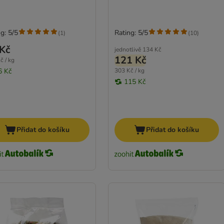
g: 5/5
Rating: 5/5
(
1
)
(
10
)
Kč
jednotlivě
134 Kč
121 Kč
č / kg
6 Kč
303 Kč / kg
115 Kč
Přidat do košíku
Přidat do košíku