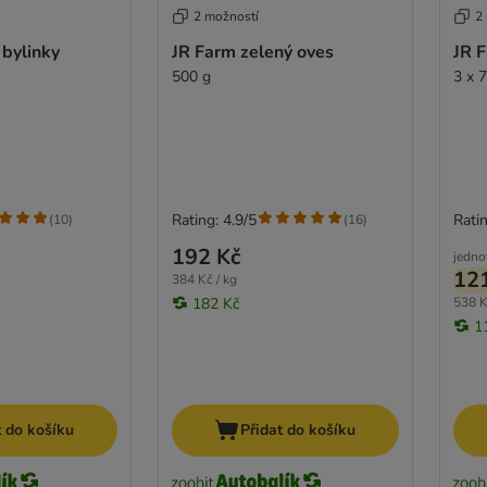
2 možností
2
 bylinky
JR Farm zelený oves
JR 
500 g
3 x 
Rating: 4.9/5
Ratin
(
10
)
(
16
)
192 Kč
jedno
12
384 Kč / kg
182 Kč
538 K
1
t do košíku
Přidat do košíku