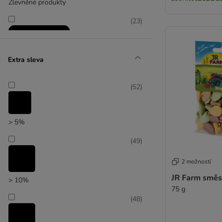
Zlevněné produkty
(
23
)
Extra sleva
(
52
)
zoohit doporučuje
> 5%
(
49
)
2 možností
JR Farm směs
> 10%
75 g
(
48
)