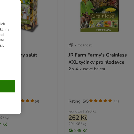
ich
kční a
aci
ete
 možností
2 možností
ašich
u
arm ovocný salát
JR Farm Farmy's Grainless
g
XXL tyčinky pro hlodavce
2 x 4-kusové balení
g: 5/5
Rating: 5/5
(
4
)
(
11
)
2 Kč
jednotlivě
290 Kč
262 Kč
č / kg
7 Kč
291 Kč / kg
249 Kč