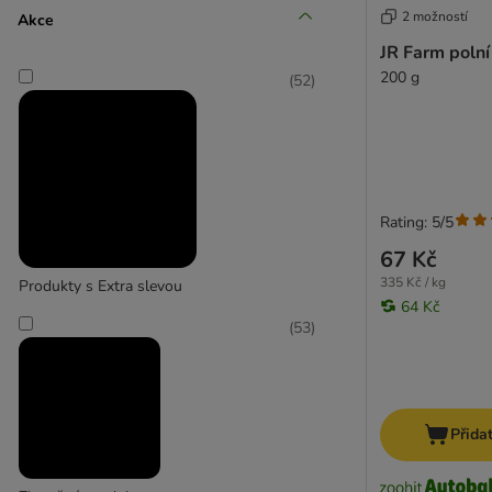
2 možností
Akce
(
1
)
JR Farm polní
200 g
(
52
)
Felix
(
6
)
Rating: 5/5
67 Kč
Happy Cat
335 Kč / kg
Produkty s Extra slevou
64 Kč
(
53
)
Přida