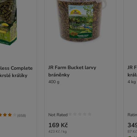
JR Farm Bucket larvy
JR 
nless Complete
bráněnky
král
krslé králíky
400 g
4 kg
Not Rated
Ratin
(
658
)
169 Kč
34
423 Kč / kg
87 Kč