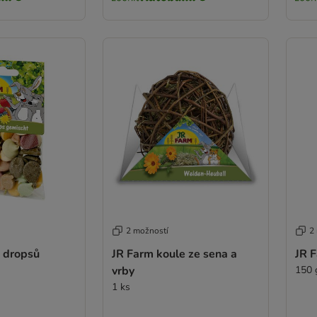
2 možností
2
 dropsů
JR Farm koule ze sena a
JR 
vrby
150 
1 ks