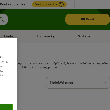
Kontaktujte nás
Znovu objednat
Košík
ET Dieta
Top značky
% Akce
t menu: Koně
Otevřít menu: + VET Dieta
Otevřít menu: Top znač
ich
kční a
jte podle podobných slov nebo synonym. V případě, že vaše hledání nebylo úspěšné,
aci
 sortiment rozšířit o vámi hledaný produkt.
ete
ašich
u
Nejnižší cena