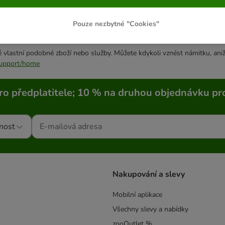
Pouze nezbytné "Cookies"
 vlastní podobné zboží nebo služby. Můžete kdykoli vznést námitku, aniž
/support/home
ro předplatitele; 10 % na druhou objednávku pr
nost
s
Nakupování a slevy
Mobilní aplikace
Všechny slevy a nabídky
zooOutlet %