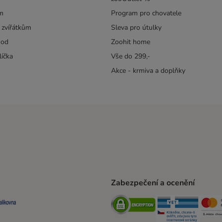
m
Program pro chovatele
 zvířátkům
Sleva pro útulky
hod
Zoohit home
líčka
Vše do 299,-
Akce - krmiva a doplňky
Zabezpečení a ocenění
ta Shipping Method
L Shipping Method
Balíkovna Shipping Method
Security
Securit