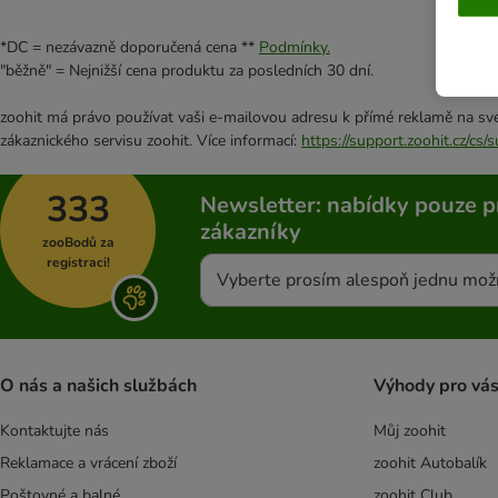
*DC = nezávazně doporučená cena **
Podmínky.
"běžně" = Nejnižší cena produktu za posledních 30 dní.
zoohit má právo používat vaši e-mailovou adresu k přímé reklamě na své
zákaznického servisu zoohit. Více informací:
https://support.zoohit.cz/cs
333
Newsletter: nabídky pouze p
zákazníky
zooBodů za
registraci!
Vyberte prosím alespoň jednu mož
O nás a našich službách
Výhody pro vá
Kontaktujte nás
Můj zoohit
Reklamace a vrácení zboží
zoohit Autobalík
Poštovné a balné
zoohit Club