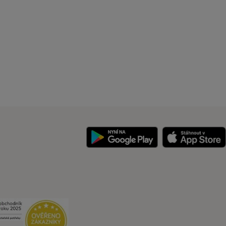
y
Security
Security