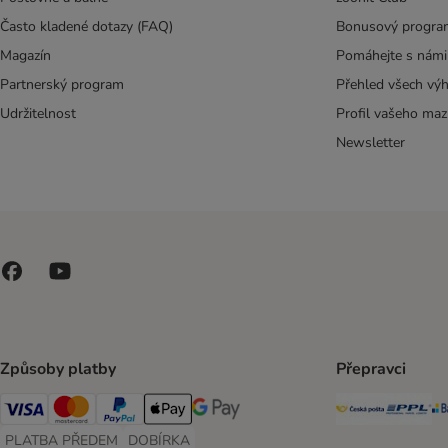
Často kladené dotazy (FAQ)
Bonusový progra
Magazín
Pomáhejte s námi
Partnerský program
Přehled všech vý
Udržitelnost
Profil vašeho maz
Newsletter
Způsoby platby
Přepravci
Česká poš
PP
Visa Payment Method
Mastercard Payment Method
PayPal Payment Method
Apple pay Payment Method
GooglePay Payment Method
PLATBA PŘEDEM
DOBÍRKA