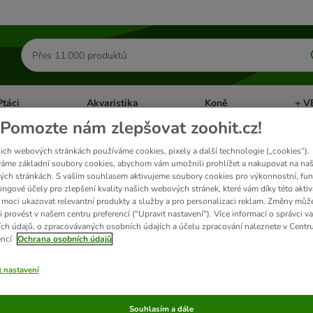
Hledat
produkty
Ptáci
Akvaristika
Koně
+ V
vřít menu: Malá zvířata
Otevřít menu: Ptáci
Otevřít menu: Akvaristika
Otevří
Pomozte nám zlepšovat zoohit.cz!
l jsme k
"Krmivo"
nic nenašli.
ich webových stránkách používáme cookies, pixely a další technologie („cookies“).
áme základní soubory cookies, abychom vám umožnili prohlížet a nakupovat na naš
ch stránkách. S vaším souhlasem aktivujeme soubory cookies pro výkonnostní, fun
at znovu: ujistěte se, že vámi hledaný pojem neobsahuje žádný překlep nebo hlede
ingové účely pro zlepšení kvality našich webových stránek, které vám díky této aktiv
 náš
zákaznický servis
. Rádi vám pomůžeme nebo přezkoumáme, zda bychom mohli náš
moci ukazovat relevantní produkty a služby a pro personalizaci reklam. Změny můž
i provést v našem centru preferencí ("Upravit nastavení"). Více informací o správci v
ch údajů, o zpracovávaných osobních údajích a účelu zpracování naleznete v Centr
ků
encí
Ochrana osobních údajů
ve been changed
t nastavení
Souhlasím a dále