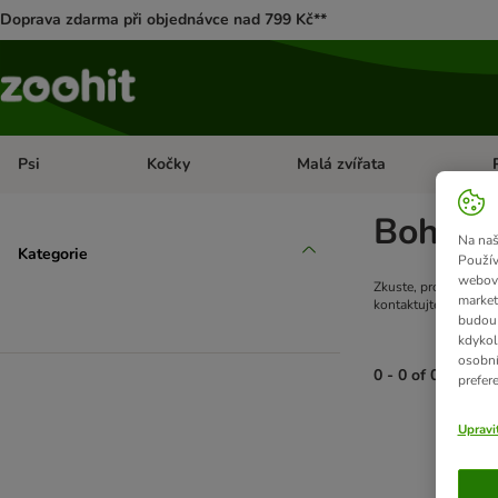
Doprava zdarma při objednávce nad 799 Kč**
Psi
Kočky
Malá zvířata
Otevřít menu: Psi
Otevřít menu: Kočky
Ote
Bohuže
Na naš
Kategorie
Použív
webový
Zkuste, prosím, hled
market
kontaktujte, prosím,
budou 
kdykol
osobní
0 - 0 of 0 výsled
prefer
product items ha
Upravi