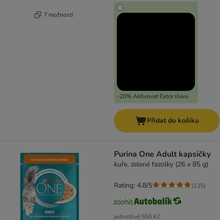
7 možností
-20% Aktivovat Extra slevu
Přidat do košíku
Purina One Adult kapsičky
kuře, zelené fazolky (26 x 85 g)
Rating: 4.8/5
(
135
)
jednotlivě
550 Kč