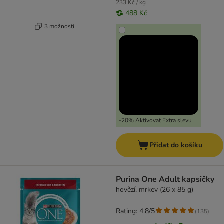
233 Kč / kg
488 Kč
3 možností
-20% Aktivovat Extra slevu
Přidat do košíku
Purina One Adult kapsičky
hovězí, mrkev (26 x 85 g)
Rating: 4.8/5
(
135
)