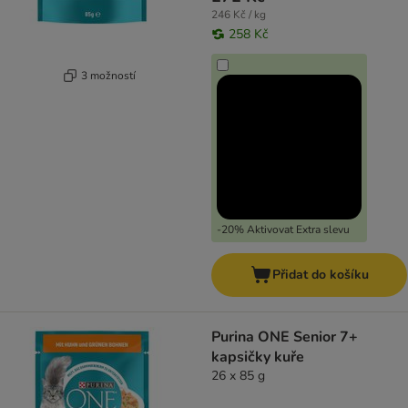
246 Kč / kg
258 Kč
3 možností
-20% Aktivovat Extra slevu
Přidat do košíku
Purina ONE Senior 7+
kapsičky kuře
26 x 85 g