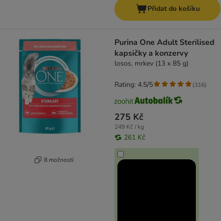
Přidat do košíku
Purina One Adult Sterilised
kapsičky a konzervy
losos, mrkev (13 x 85 g)
Rating: 4.5/5
(
316
)
275 Kč
249 Kč / kg
261 Kč
8 možností