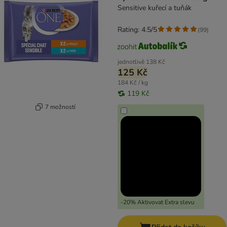
Sensitive kuřecí a tuňák
Rating: 4.5/5
(
99
)
jednotlivě
138 Kč
125 Kč
184 Kč / kg
119 Kč
7 možností
-20% Aktivovat Extra slevu