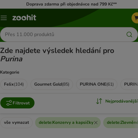
Doprava zdarma při objednávce nad 799 Kč**
Menu
Hledat
produkty
Zde najdete výsledek hledání pro
Purina
Kategorie
Felix
(
104
)
Gourmet Gold
(
85
)
PURINA ONE
(
61
)
Nejprodávanější
Filtrovat
vše vymazat
delete
:
Konzervy a kapsičky
delete
:
Zlevněné