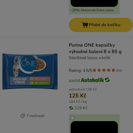
-20% Aktivovat Extra slevu
Přidat do košíku
Purina ONE kapsičky
výhodné balení 8 x 85 g
Sterilised losos a krůtí
Rating: 4.5/5
(
99
)
jednotlivě
138 Kč
125 Kč
184 Kč / kg
119 Kč
7 možností