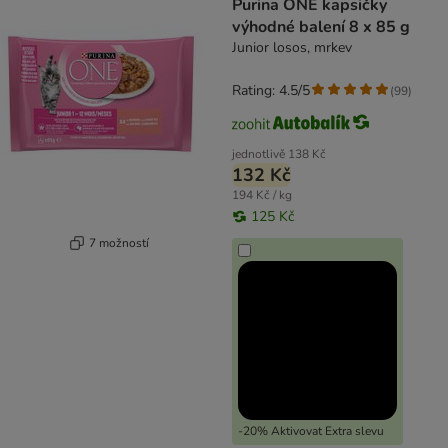
Purina ONE kapsičky
výhodné balení 8 x 85 g
Junior losos, mrkev
Rating: 4.5/5
(
99
)
jednotlivě
138 Kč
132 Kč
194 Kč / kg
125 Kč
7 možností
-20% Aktivovat Extra slevu