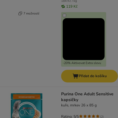
184 Kč / kg
119 Kč
7 možností
-20% Aktivovat Extra slevu
Přidat do košíku
Purina One Adult Sensitive
kapsičky
kuře, mrkev 26 x 85 g
Rating: 5/5
(
2
)