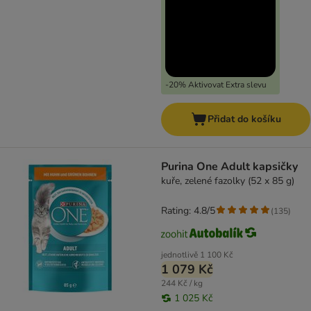
-20% Aktivovat Extra slevu
Přidat do košíku
Purina One Adult kapsičky
kuře, zelené fazolky (52 x 85 g)
Rating: 4.8/5
(
135
)
jednotlivě
1 100 Kč
1 079 Kč
244 Kč / kg
1 025 Kč