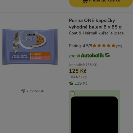
Přidat do košíku
Purina ONE kapsičky
výhodné balení 8 x 85 g
Coat & Hairball kuřecí a losos
Rating: 4.5/5
(
99
)
jednotlivě
138 Kč
125 Kč
184 Kč / kg
119 Kč
7 možností