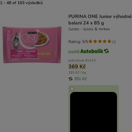
1 - 48 of 163 výsledků
product items have been changed
PURINA ONE Junior výhodné
balení 24 x 85 g
Junior - losos & mrkev
Rating: 5/5
(
3
)
jednotlivě
414 Kč
369 Kč
181 Kč / kg
351 Kč