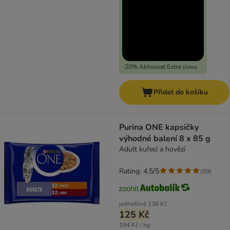
-20% Aktivovat Extra slevu
Přidat do košíku
Purina ONE kapsičky
výhodné balení 8 x 85 g
Adult kuřecí a hovězí
Rating: 4.5/5
(
99
)
jednotlivě
138 Kč
125 Kč
184 Kč / kg