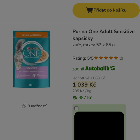
Přidat do košíku
Purina One Adult Sensitive
kapsičky
kuře, mrkev 52 x 85 g
Rating: 5/5
(
2
)
jednotlivě
1 088 Kč
1 039 Kč
235 Kč / kg
987 Kč
3 možností