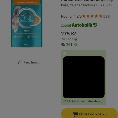
kuře, zelené fazolky (13 x 85 g)
Rating: 4.8/5
(
135
)
275 Kč
249 Kč / kg
261 Kč
7 možností
-20% Aktivovat Extra slevu
Přidat do košíku