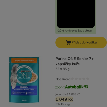
-20% Aktivovat Extra slevu
Přidat do košíku
Purina ONE Senior 7+
kapsičky kuře
52 x 85 g
Not Rated
jednotlivě
1 088 Kč
1 049 Kč
237 Kč / kg