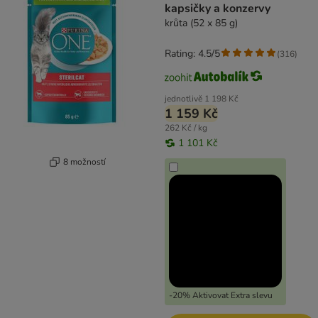
kapsičky a konzervy
krůta (52 x 85 g)
Rating: 4.5/5
(
316
)
jednotlivě
1 198 Kč
1 159 Kč
262 Kč / kg
1 101 Kč
8 možností
-20% Aktivovat Extra slevu