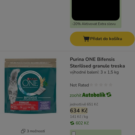
-20% Aktivovat Extra slevu
Přidat do košíku
Purina ONE Bifensis
Sterilised granule treska
výhodné balení: 3 x 1,5 kg
Not Rated
jednotlivě
651 Kč
634 Kč
141 Kč / kg
602 Kč
3 možností