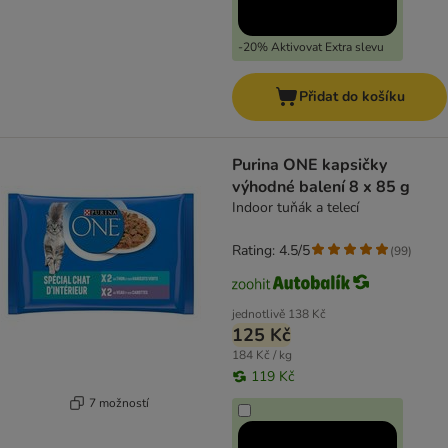
-20% Aktivovat Extra slevu
Přidat do košíku
Purina ONE kapsičky
výhodné balení 8 x 85 g
Indoor tuňák a telecí
Rating: 4.5/5
(
99
)
jednotlivě
138 Kč
125 Kč
184 Kč / kg
119 Kč
7 možností