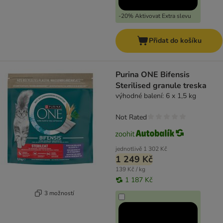
-20% Aktivovat Extra slevu
Přidat do košíku
Purina ONE Bifensis
Sterilised granule treska
výhodné balení: 6 x 1,5 kg
Not Rated
jednotlivě
1 302 Kč
1 249 Kč
139 Kč / kg
1 187 Kč
3 možností