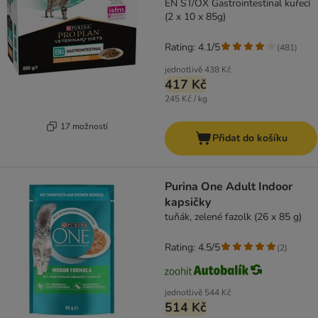
EN ST/OX Gastrointestinal kuřecí
(2 x 10 x 85g)
Rating: 4.1/5
(
481
)
jednotlivě
438 Kč
417 Kč
245 Kč / kg
17 možností
Přidat do košíku
Purina One Adult Indoor
kapsičky
tuňák, zelené fazolk (26 x 85 g)
Rating: 4.5/5
(
2
)
jednotlivě
544 Kč
514 Kč