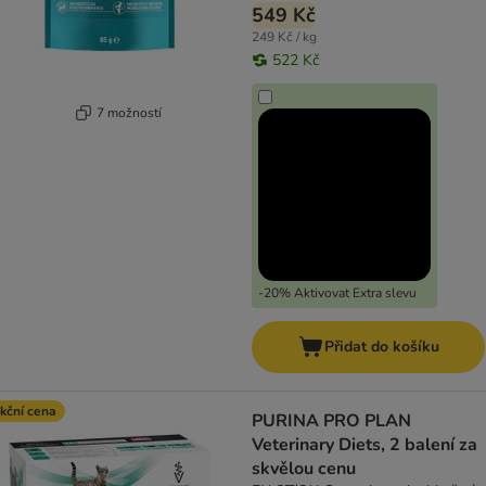
549 Kč
249 Kč / kg
522 Kč
7 možností
-20% Aktivovat Extra slevu
Přidat do košíku
kční cena
PURINA PRO PLAN
Veterinary Diets, 2 balení za
skvělou cenu