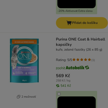
-20% Aktivovat Extra slevu
Přidat do košíku
Purina ONE Coat & Hairball
kapsičky
kuře, zelené fazolky (26 x 85 g)
Rating: 5/5
(
1
)
569 Kč
258 Kč / kg
541 Kč
2 možností