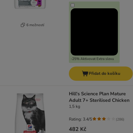
6 možností
-25% Aktivovat Extra slevu
Přidat do košíku
Hill's Science Plan Mature
Adult 7+ Sterilised Chicken
1,5 kg
Rating: 3.4/5
(
286
)
482 Kč