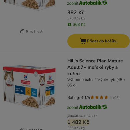
382 Kč
375 Kč / kg
363 Kč
6 možností
Přidat do košíku
Hill's Science Plan Mature
Adult 7+ mořské ryby a
kuřecí
Výhodné balení: Výběr ryb (48 x
85 g)
Rating: 4.1/5
(
95
)
jednotlivě
1 528 Kč
1 489 Kč
365 Kč / kg
6 možností