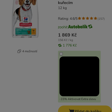
kuřecím
12 kg
Rating: 4.6/5
(
157
)
1 869 Kč
156 Kč / kg
1 776 Kč
4 možností
-15% Aktivovat Extra slevu
Přidat do košíku