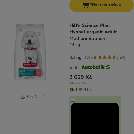
Přidat do košíku
Hill's Science Plan
Hypoallergenic Adult
Medium Salmon
14 kg
Rating: 4.7/5
(
107
)
2 029 Kč
145 Kč / kg
1 928 Kč
5 možností