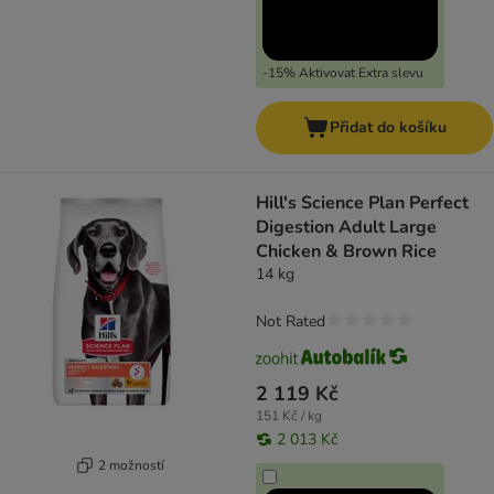
-15% Aktivovat Extra slevu
Přidat do košíku
Hill's Science Plan Perfect
Digestion Adult Large
Chicken & Brown Rice
14 kg
Not Rated
2 119 Kč
151 Kč / kg
2 013 Kč
2 možností