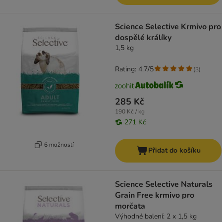
Science Selective Krmivo pro
dospělé králíky
1,5 kg
Rating: 4.7/5
(
3
)
285 Kč
190 Kč / kg
271 Kč
6 možností
Přidat do košíku
Science Selective Naturals
Grain Free krmivo pro
morčata
Výhodné balení: 2 x 1,5 kg