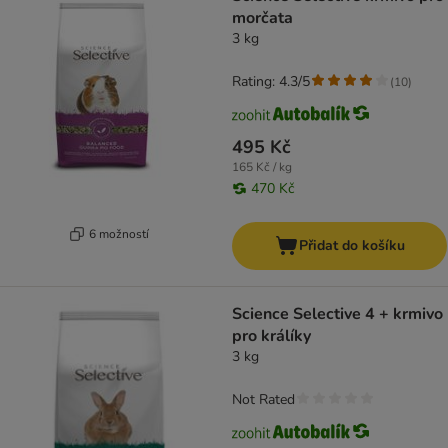
morčata
3 kg
Rating: 4.3/5
(
10
)
495 Kč
165 Kč / kg
470 Kč
6 možností
Přidat do košíku
Science Selective 4 + krmivo
pro králíky
3 kg
Not Rated