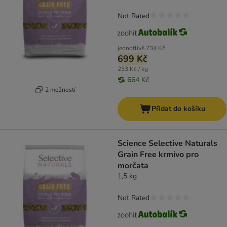
Not Rated
jednotlivě
734 Kč
699 Kč
233 Kč / kg
664 Kč
2 možností
Přidat do košíku
Science Selective Naturals
Grain Free krmivo pro
morčata
1,5 kg
Not Rated