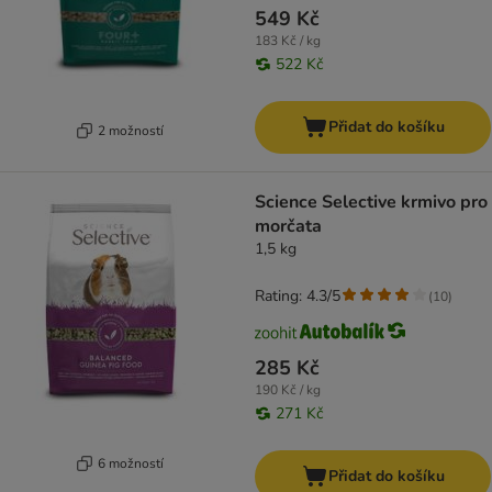
549 Kč
183 Kč / kg
522 Kč
Přidat do košíku
2 možností
Science Selective krmivo pro
morčata
1,5 kg
Rating: 4.3/5
(
10
)
285 Kč
190 Kč / kg
271 Kč
6 možností
Přidat do košíku