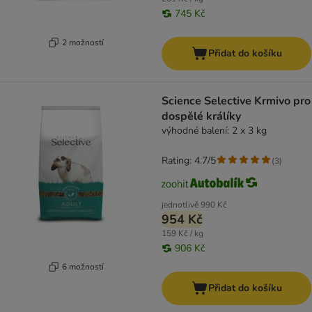
745 Kč
2 možností
Přidat do košíku
Science Selective Krmivo pro
dospělé králíky
výhodné balení: 2 x 3 kg
Rating: 4.7/5
(
3
)
jednotlivě
990 Kč
954 Kč
159 Kč / kg
906 Kč
6 možností
Přidat do košíku