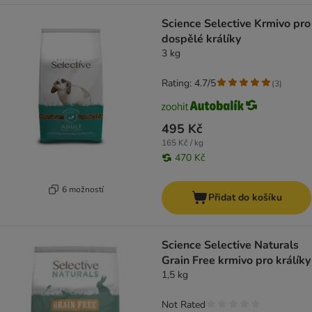
Science Selective Krmivo pro
dospělé králíky
3 kg
Rating: 4.7/5
(
3
)
495 Kč
165 Kč / kg
470 Kč
6 možností
Přidat do košíku
Science Selective Naturals
Grain Free krmivo pro králíky
1,5 kg
Not Rated