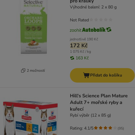
pro králíky
Výhodné balení: 2 x 80 g
Not Rated
jednotlivě
190 Kč
172 Kč
1 075 Kč / kg
163 Kč
2 možností
Přidat do košíku
Hill's Science Plan Mature
Adult 7+ mořské ryby a
kuřecí
Rybí výběr (12 x 85 g)
Rating: 4.1/5
(
95
)