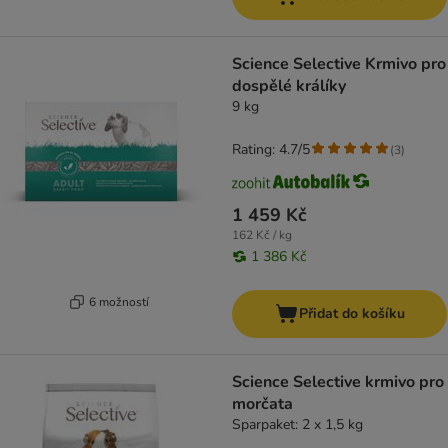
Science Selective Krmivo pro
dospělé králíky
9 kg
Rating: 4.7/5
(
3
)
1 459 Kč
162 Kč / kg
1 386 Kč
6 možností
Přidat do košíku
Science Selective krmivo pro
morčata
Sparpaket: 2 x 1,5 kg