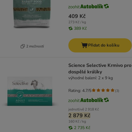
409 Kč
273 Kč / kg
389 Kč
Přidat do košíku
2 možností
Science Selective Krmivo pro
dospělé králíky
výhodné balení: 2 x 9 kg
Rating: 4.7/5
(
3
)
jednotlivě
2 918 Kč
2 879 Kč
160 Kč / kg
2 735 Kč