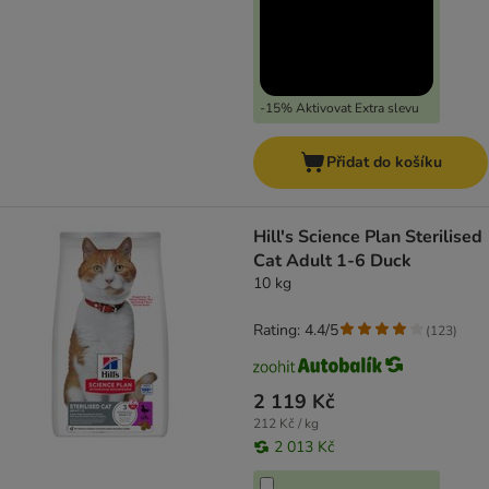
-15% Aktivovat Extra slevu
Přidat do košíku
Hill's Science Plan Sterilised
Cat Adult 1-6 Duck
10 kg
Rating: 4.4/5
(
123
)
2 119 Kč
212 Kč / kg
2 013 Kč