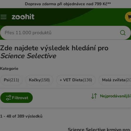
Doprava zdarma při objednávce nad 799 Kč**
Menu
Hledat
produkty
Zde najdete výsledek hledání pro
Science Selective
Kategorie
Psi
(
211
)
Kočky
(
158
)
+ VET Dieta
(
136
)
Malá zvířata
(
2
Nejprodávanější
Filtrovat
1 - 48 of 389 výsledků
product items have been changed
Science Selective krmivo pro