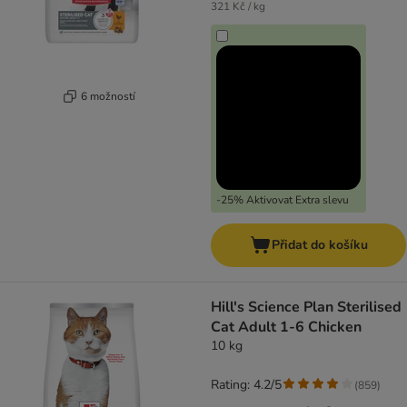
321 Kč / kg
6 možností
-25% Aktivovat Extra slevu
Přidat do košíku
Hill's Science Plan Sterilised
Cat Adult 1-6 Chicken
10 kg
Rating: 4.2/5
(
859
)