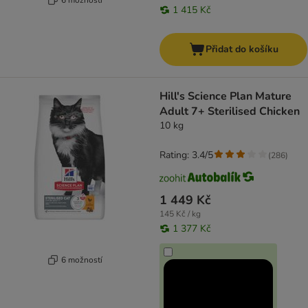
1 415 Kč
Přidat do košíku
Hill's Science Plan Mature
Adult 7+ Sterilised Chicken
10 kg
Rating: 3.4/5
(
286
)
1 449 Kč
145 Kč / kg
1 377 Kč
6 možností