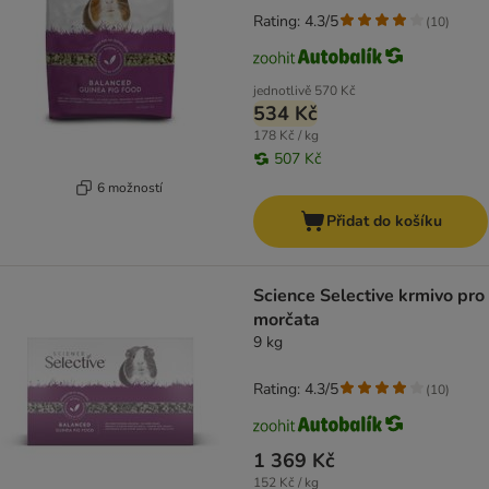
Rating: 4.3/5
(
10
)
jednotlivě
570 Kč
534 Kč
178 Kč / kg
507 Kč
6 možností
Přidat do košíku
Science Selective krmivo pro
morčata
9 kg
Rating: 4.3/5
(
10
)
1 369 Kč
152 Kč / kg