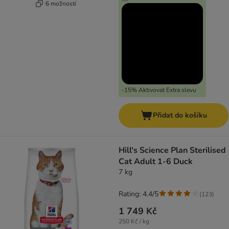
6 možností
-15% Aktivovat Extra slevu
Přidat do košíku
Hill's Science Plan Sterilised
Cat Adult 1-6 Duck
7 kg
Rating: 4.4/5
(
123
)
1 749 Kč
250 Kč / kg