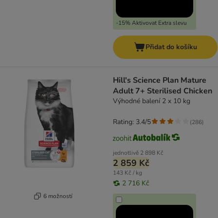
-15% Aktivovat Extra slevu
Přidat do košíku
Hill's Science Plan Mature
Adult 7+ Sterilised Chicken
Výhodné balení 2 x 10 kg
Rating: 3.4/5
(
286
)
jednotlivě
2 898 Kč
2 859 Kč
143 Kč / kg
2 716 Kč
6 možností