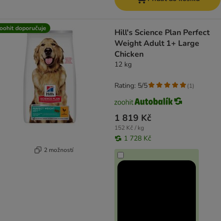
oohit doporučuje
Hill's Science Plan Perfect
Weight Adult 1+ Large
Chicken
12 kg
Rating: 5/5
(
1
)
1 819 Kč
152 Kč / kg
1 728 Kč
2 možností