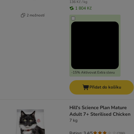
136 Kč / kg
1 804 Kč
2 možností
-15% Aktivovat Extra slevu
Přidat do košíku
Hill's Science Plan Mature
Adult 7+ Sterilised Chicken
7 kg
Rating: 3.4/5
(
286
)