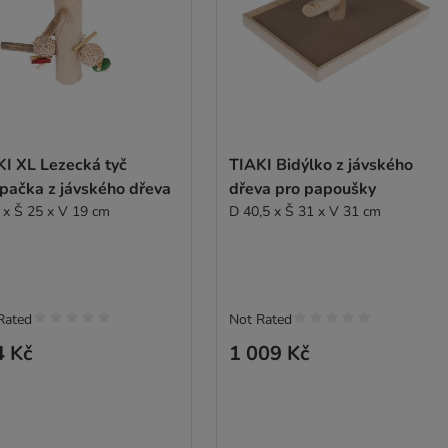
KI XL Lezecká tyč
TIAKI Bidýlko z jávského
pačka z jávského dřeva
dřeva pro papoušky
 x Š 25 x V 19 cm
D 40,5 x Š 31 x V 31 cm
Rated
Not Rated
4 Kč
1 009 Kč