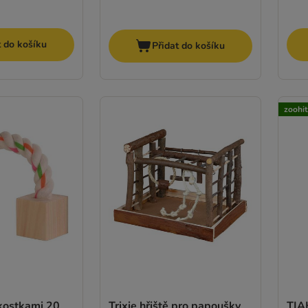
t do košíku
Přidat do košíku
zoohi
 kostkami 20
Trixie hřiště pro papoušky
TIAK