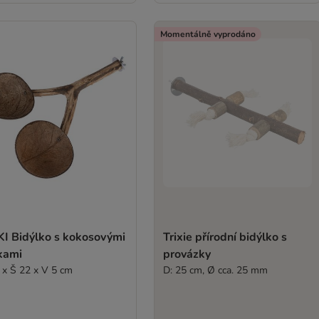
Momentálně vyprodáno
KI Bidýlko s kokosovými
Trixie přírodní bidýlko s
kami
provázky
 x Š 22 x V 5 cm
D: 25 cm, Ø cca. 25 mm