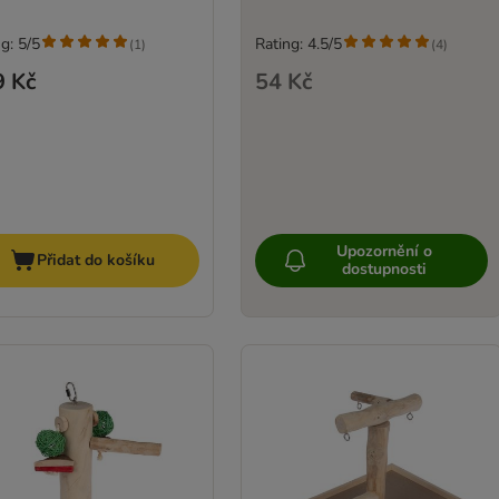
g: 5/5
Rating: 4.5/5
(
1
)
(
4
)
9 Kč
54 Kč
Upozornění o
Přidat do košíku
dostupnosti