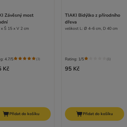
KI Závěsný most
TIAKI Bidýlko z přírodního
odní
dřeva
 x Š 15 x V 2 cm
velikost L: Ø 4–6 cm, D 40 cm
g: 4.7/5
Rating: 1/5
(
3
)
(
1
)
5 Kč
95 Kč
Přidat do košíku
Přidat do košíku