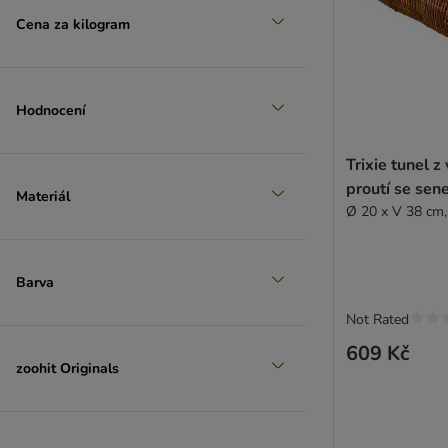
Cena za kilogram
Hodnocení
Trixie tunel z
proutí se sen
Materiál
Ø 20 x V 38 cm,
Barva
Not Rated
609 Kč
zoohit Originals