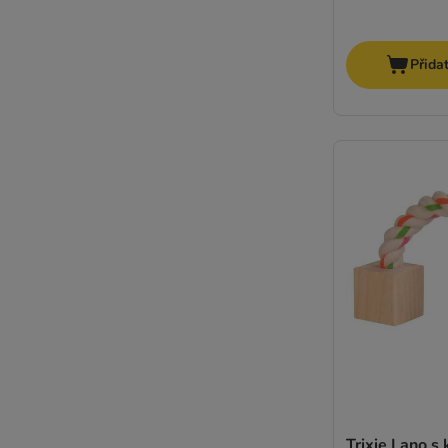
Přida
Trixie Lano s