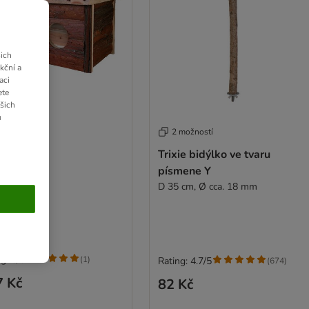
ich
kční a
aci
ete
ašich
u
2 možností
 Jerrik
Trixie bidýlko ve tvaru
 23 x 20 cm
písmene Y
D 35 cm, Ø cca. 18 mm
g: 5/5
(
1
)
Rating: 4.7/5
(
674
)
7 Kč
82 Kč