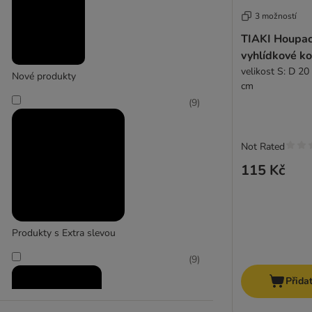
(
2
)
Divoká zvířata a hmyz
(
5
)
3 možností
Krmivo
(
5
)
TIAKI Houpací
Výběhy
(
5
)
vyhlídkové ko
Králíkárny
(
1
)
velikost S: D 20
Nové produkty
Ptáci
(
34
)
cm
Doplňky do klecí
(
20
)
(
9
)
zooplus Exclusive
Hračky
(
14
)
Ptáci a zvířata žijící v přírodě
(
8
)
Not Rated
Krmivo
(
1
)
Podestýlky
(
1
)
115 Kč
Produkty s Extra slevou
(
9
)
Přida