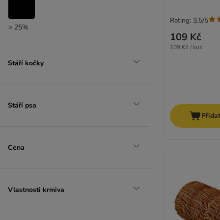
Rating: 3.5/5
> 25%
109 Kč
(
9
)
109 Kč / kus
Stáří kočky
> 35%
(
9
)
Stáří psa
Přida
> 50%
Cena
Vlastnosti krmiva