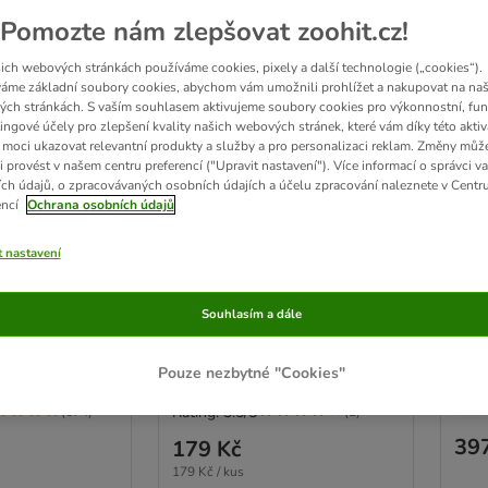
Pomozte nám zlepšovat zoohit.cz!
ich webových stránkách používáme cookies, pixely a další technologie („cookies“).
áme základní soubory cookies, abychom vám umožnili prohlížet a nakupovat na naš
ch stránkách. S vaším souhlasem aktivujeme soubory cookies pro výkonnostní, fun
ingové účely pro zlepšení kvality našich webových stránek, které vám díky této aktiv
moci ukazovat relevantní produkty a služby a pro personalizaci reklam. Změny můž
i provést v našem centru preferencí ("Upravit nastavení"). Více informací o správci v
ch údajů, o zpracovávaných osobních údajích a účelu zpracování naleznete v Centr
encí
Ochrana osobních údajů
2 možností
Srub
 ve tvaru
TIAKI dřevěné ptačí bidýlko
t nastavení
40 x
z Jávy, ploché
. 15 mm
velikost M: Ø 5-6 x D 20 cm
Souhlasím a dále
Pouze nezbytné "Cookies"
Ratin
Rating: 3.5/5
(
674
)
(
2
)
39
179 Kč
179 Kč / kus