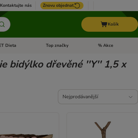
Kontaktujte nás
Znovu objednat
Košík
ET Dieta
Top značky
% Akce
t menu: Koně
Otevřít menu: + VET Dieta
Otevřít menu: Top znač
ie bidýlko dřevěné ''Y'' 1,5 x
Nejprodávanější