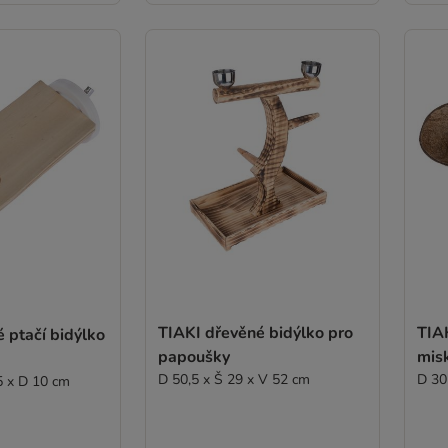
TIAKI dřevěné bidýlko pro
TIA
 ptačí bidýlko
papoušky
mis
D 50,5 x Š 29 x V 52 cm
D 30
5 x D 10 cm