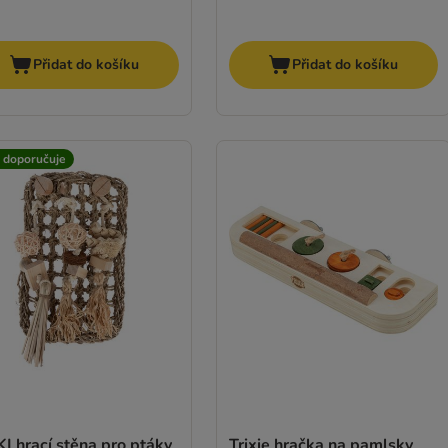
Přidat do košíku
Přidat do košíku
t doporučuje
I hrací stěna pro ptáky
Trixie hračka na pamlsky