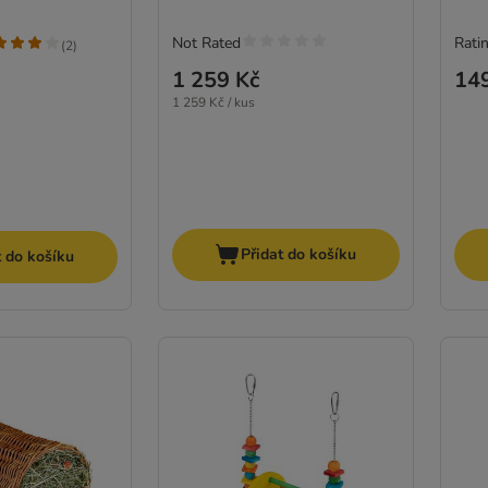
Not Rated
Ratin
(
2
)
1 259 Kč
14
1 259 Kč / kus
Přidat do košíku
t do košíku