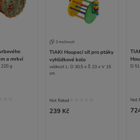
3 možností
 vrbového
TIA
TIAKI Houpací síť pro ptáky
em a mrkví
Hou
vyhlídkové kolo
 220 g
D 51
velikost L: D 30,5 x Š 23 x V 15
cm
Not 
Not Rated
72
239 Kč