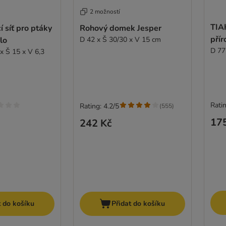
2 možností
TIA
 síť pro ptáky
Rohový domek Jesper
přír
lo
D 42 x Š 30/30 x V 15 cm
D 77
 x Š 15 x V 6,3
Ratin
Rating: 4.2/5
(
555
)
17
242 Kč
t do košíku
Přidat do košíku