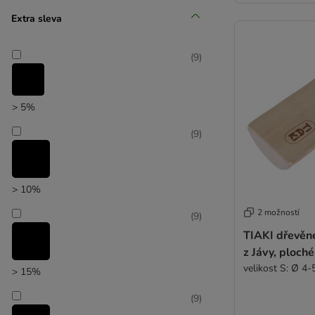
Extra sleva
Zlevněné produkty
(
9
)
(
48
)
> 5%
(
9
)
zoohit doporučuje
> 10%
2 možností
(
9
)
TIAKI dřevěné
z Jávy, ploché
velikost S: Ø 4-
> 15%
(
9
)