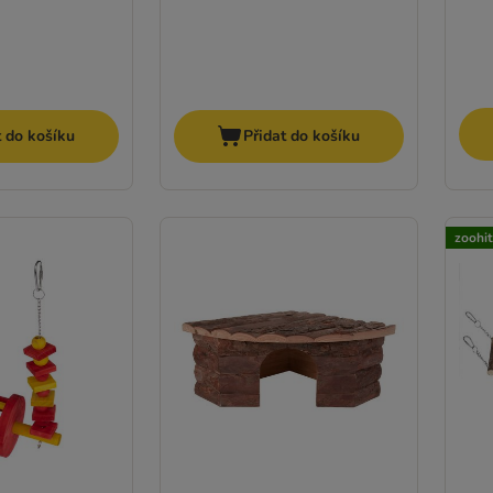
t do košíku
Přidat do košíku
zoohi