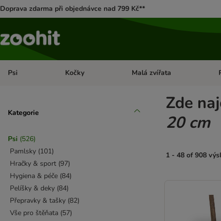
Doprava zdarma při objednávce nad 799 Kč**
Psi
Kočky
Malá zvířata
Otevřít menu: Psi
Otevřít menu: Kočky
Ote
Zde naj
Kategorie
20 cm
Psi
(
526
)
Pamlsky
(
101
)
1 - 48 of 908 vý
Hračky & sport
(
97
)
Hygiena & péče
(
84
)
product items ha
Pelíšky & deky
(
84
)
Přepravky & tašky
(
82
)
Vše pro štěňata
(
57
)