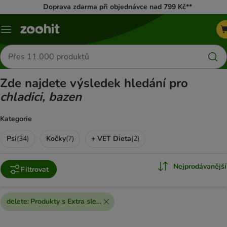
Doprava zdarma při objednávce nad 799 Kč**
Menu
Hledat
produkty
Zde najdete výsledek hledání pro
chladici, bazen
Kategorie
Psi
(
34
)
Kočky
(
7
)
+ VET Dieta
(
2
)
Nejprodávanější
Filtrovat
delete
:
Produkty s Extra slevou