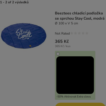
1 - 2 of 2 výsledků
product items have been changed
Beeztees chladicí podložka
se sprchou Stay Cool, modrá
Ø 100 x V 5 cm
Not Rated
365 Kč
365 Kč / kus
-50% Aktivovat Extra slevu