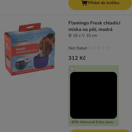
Přidat do košíku
Flamingo Fresk chladicí
miska na pití, modrá
Ø 16 x V 10 cm
Not Rated
312 Kč
-60% Aktivovat Extra slevu