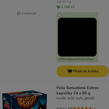
110 Kč / kg
1 168 Kč
2 možností
-20% Aktivovat Extra slevu
Přidat do košíku
Felix Sensations Extras
kapsičky 24 x 85 g
hovězí, krůtí, kuře, jehněčí
Rating: 5/5
(
2
)