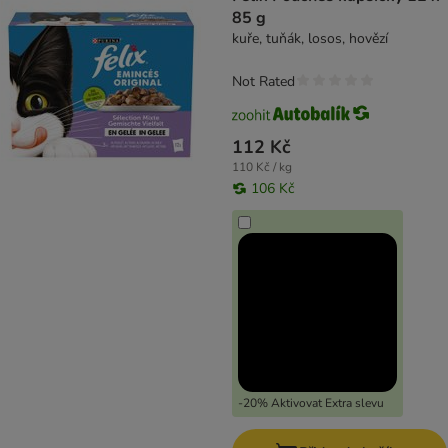
85 g
kuře, tuňák, losos, hovězí
Not Rated
112 Kč
110 Kč / kg
106 Kč
-20% Aktivovat Extra slevu