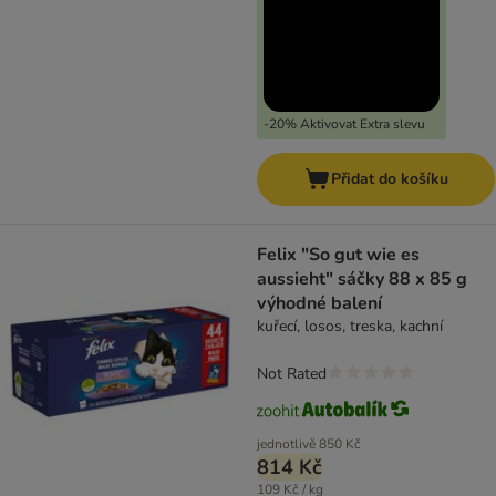
-20% Aktivovat Extra slevu
Přidat do košíku
Felix "So gut wie es
aussieht" sáčky 88 x 85 g
výhodné balení
kuřecí, losos, treska, kachní
Not Rated
jednotlivě
850 Kč
814 Kč
109 Kč / kg