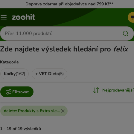
Doprava zdarma při objednávce nad 799 Kč**
Menu
Hledat
produkty
Zde najdete výsledek hledání pro
felix
Kategorie
Kočky
(
162
)
+ VET Dieta
(
5
)
Nejprodávanější
Filtrovat
delete
:
Produkty s Extra slevou
1 - 19 of 19 výsledků