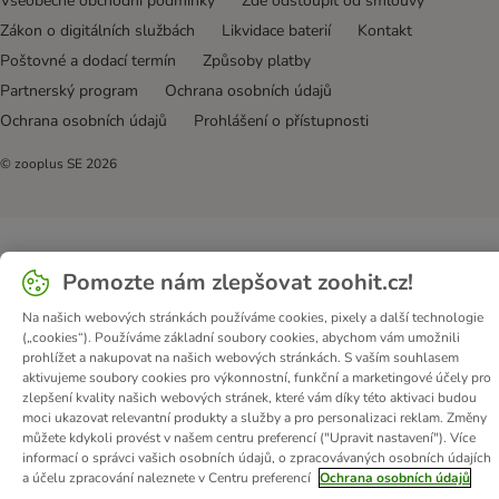
Všeobecné obchodní podmínky
Zde odstoupit od smlouvy
Zákon o digitálních službách
Likvidace baterií
Kontakt
Poštovné a dodací termín
Způsoby platby
Partnerský program
Ochrana osobních údajů
Ochrana osobních údajů
Prohlášení o přístupnosti
© zooplus SE
2026
Pomozte nám zlepšovat zoohit.cz!
Na našich webových stránkách používáme cookies, pixely a další technologie
(„cookies“). Používáme základní soubory cookies, abychom vám umožnili
prohlížet a nakupovat na našich webových stránkách. S vaším souhlasem
aktivujeme soubory cookies pro výkonnostní, funkční a marketingové účely pro
zlepšení kvality našich webových stránek, které vám díky této aktivaci budou
moci ukazovat relevantní produkty a služby a pro personalizaci reklam. Změny
můžete kdykoli provést v našem centru preferencí ("Upravit nastavení"). Více
informací o správci vašich osobních údajů, o zpracovávaných osobních údajích
a účelu zpracování naleznete v Centru preferencí
Ochrana osobních údajů