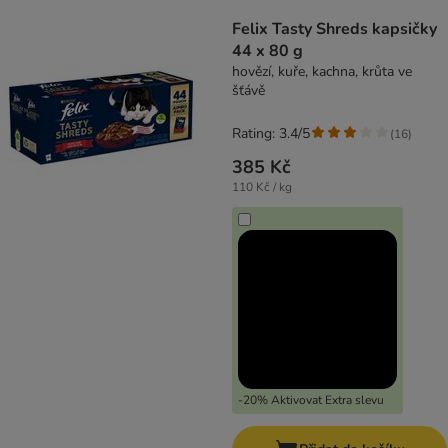
product items have been changed
Felix Tasty Shreds kapsičky
44 x 80 g
hovězí, kuře, kachna, krůta ve
šťávě
Rating: 3.4/5
(
16
)
385 Kč
110 Kč / kg
-20% Aktivovat Extra slevu