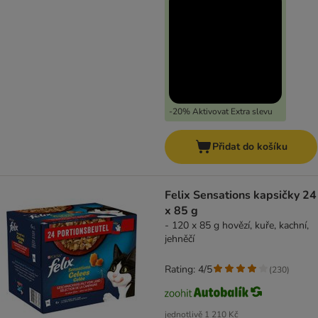
-20% Aktivovat Extra slevu
Přidat do košíku
Felix Sensations kapsičky 24
x 85 g
- 120 x 85 g hovězí, kuře, kachní,
jehněčí
Rating: 4/5
(
230
)
jednotlivě
1 210 Kč