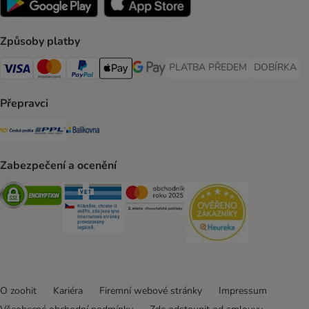
Způsoby platby
PLATBA PŘEDEM
DOBÍRKA
PLATBA PŘEDEM Payment Met
DOBÍRKA Pa
Visa Payment Method
Mastercard Payment Method
PayPal Payment Method
Apple pay Payment Method
GooglePay Payment Method
Přepravci
Česká pošta Shipping Method
PPL Shipping Method
Balíkovna Shipping Method
Zabezpečení a ocenění
Security
Security
Security
Security
O zoohit
Kariéra
Firemní webové stránky
Impressum