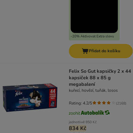
-20% Aktivovat Extra slevu
Přidat do košíku
Felix So Gut kapsičky 2 x 44
kapsiček 88 x 85 g
megabalení
kuřecí, hovězí, tuňák, losos
Rating: 4.2/5
(
2168
)
jednotlivě
850 Kč
834 Kč