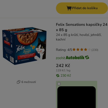
Přidat do košíku
Felix Sensations kapsičky 24
x 85 g
24 x 85 g krůtí, hovězí, jehněčí,
kachní
Rating: 4/5
(
230
)
242 Kč
119 Kč / kg
230 Kč
6 možností