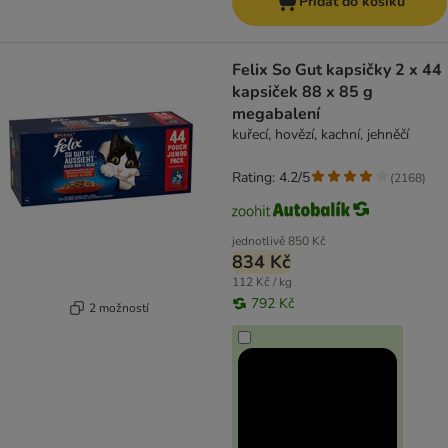
Přidat do košíku
Felix So Gut kapsičky 2 x 44
kapsiček 88 x 85 g
megabalení
kuřecí, hovězí, kachní, jehněčí
Rating: 4.2/5
(
2168
)
jednotlivě
850 Kč
834 Kč
112 Kč / kg
792 Kč
2 možností