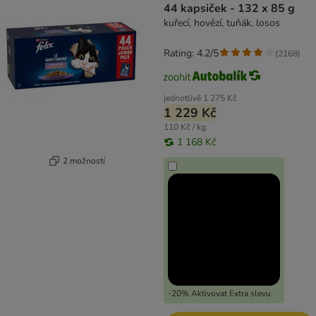
44 kapsiček - 132 x 85 g
kuřecí, hovězí, tuňák, losos
Rating: 4.2/5
(
2168
)
jednotlivě
1 275 Kč
1 229 Kč
110 Kč / kg
1 168 Kč
2 možností
-20% Aktivovat Extra slevu