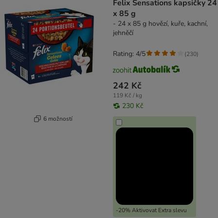
Felix Sensations kapsičky 24
x 85 g
- 24 x 85 g hovězí, kuře, kachní,
jehněčí
Rating: 4/5
(
230
)
242 Kč
119 Kč / kg
230 Kč
6 možností
-20% Aktivovat Extra slevu