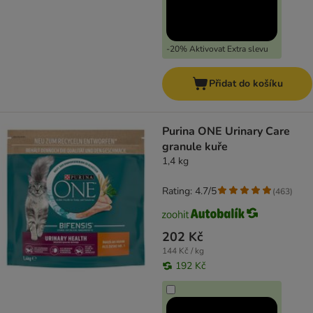
-20% Aktivovat Extra slevu
Přidat do košíku
Purina ONE Urinary Care
granule kuře
1,4 kg
Rating: 4.7/5
(
463
)
202 Kč
144 Kč / kg
192 Kč