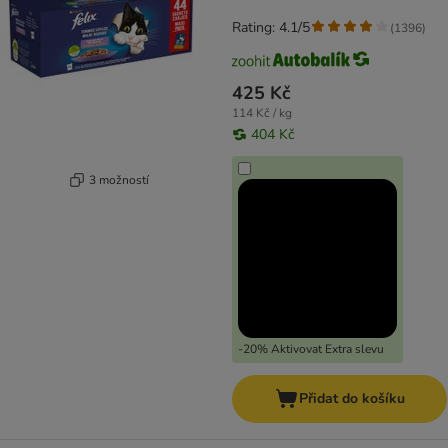
Rating: 4.1/5
(
1396
)
425 Kč
114 Kč / kg
404 Kč
3 možností
-20% Aktivovat Extra slevu
Přidat do košíku