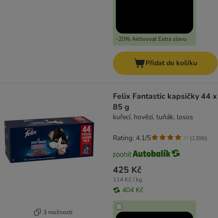
-20% Aktivovat Extra slevu
Přidat do košíku
Felix Fantastic kapsičky 44 x
85 g
kuřecí, hovězí, tuňák, losos
Rating: 4.1/5
(
1396
)
425 Kč
114 Kč / kg
404 Kč
3 možností