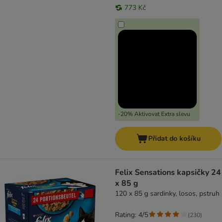
773 Kč
-20% Aktivovat Extra slevu
Přidat do košíku
Felix Sensations kapsičky 24
x 85 g
120 x 85 g sardinky, losos, pstruh
Rating: 4/5
(
230
)