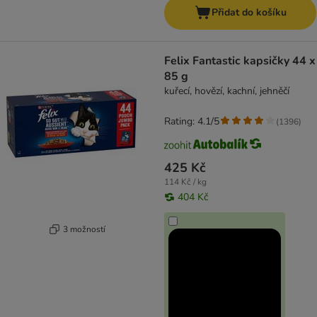
Přidat do košíku
Felix Fantastic kapsičky 44 x
85 g
kuřecí, hovězí, kachní, jehněčí
Rating: 4.1/5
(
1396
)
425 Kč
114 Kč / kg
404 Kč
3 možností