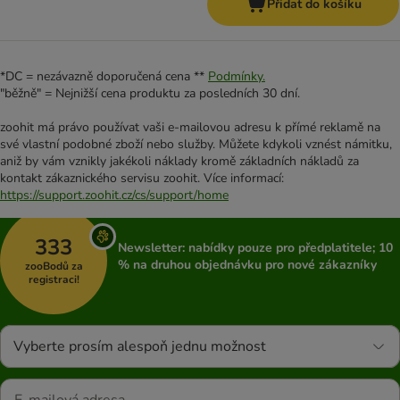
Přidat do košíku
*DC = nezávazně doporučená cena **
Podmínky.
"běžně" = Nejnižší cena produktu za posledních 30 dní.
zoohit má právo používat vaši e-mailovou adresu k přímé reklamě na
své vlastní podobné zboží nebo služby. Můžete kdykoli vznést námitku,
aniž by vám vznikly jakékoli náklady kromě základních nákladů za
kontakt zákaznického servisu zoohit. Více informací:
https://support.zoohit.cz/cs/support/home
333
Newsletter: nabídky pouze pro předplatitele; 10
% na druhou objednávku pro nové zákazníky
zooBodů za
registraci!
Vyberte prosím alespoň jednu možnost