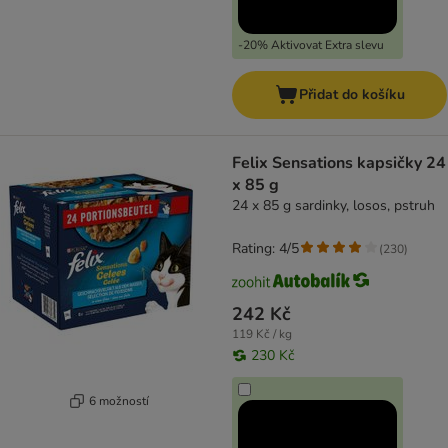
-20% Aktivovat Extra slevu
Přidat do košíku
Felix Sensations kapsičky 24
x 85 g
24 x 85 g sardinky, losos, pstruh
Rating: 4/5
(
230
)
242 Kč
119 Kč / kg
230 Kč
6 možností