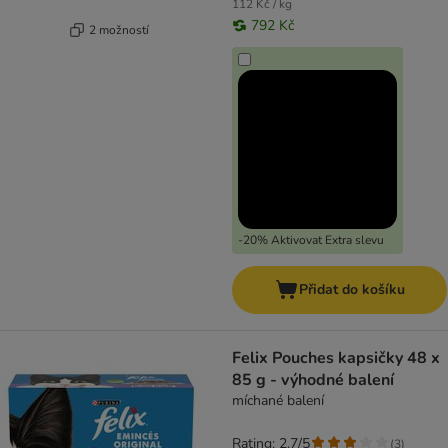
112 Kč / kg
792 Kč
2 možností
-20% Aktivovat Extra slevu
Přidat do košíku
Felix Pouches kapsičky 48 x
85 g - výhodné balení
míchané balení
Rating: 2.7/5
(
3
)