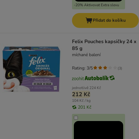
-20% Aktivovat Extra slevu
Přidat do košíku
Felix Pouches kapsičky 24 x
85 g
míchané balení
Rating: 3/5
(
3
)
jednotlivě
224 Kč
212 Kč
104 Kč / kg
201 Kč