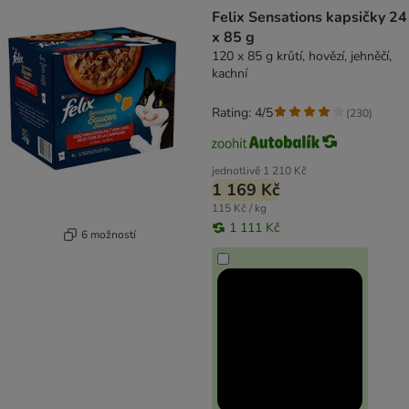
Felix Sensations kapsičky 24
x 85 g
120 x 85 g krůtí, hovězí, jehněčí,
kachní
Rating: 4/5
(
230
)
jednotlivě
1 210 Kč
1 169 Kč
115 Kč / kg
1 111 Kč
6 možností