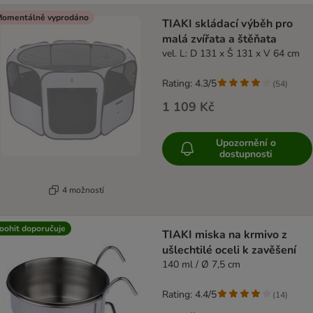
omentálně vyprodáno
TIAKI skládací výběh pro
malá zvířata a štěňata
vel. L: D 131 x Š 131 x V 64 cm
Rating: 4.3/5
(
54
)
1 109 Kč
Upozornění o
dostupnosti
4 možností
oohit doporučuje
TIAKI miska na krmivo z
ušlechtilé oceli k zavěšení
140 ml / Ø 7,5 cm
Rating: 4.4/5
(
14
)