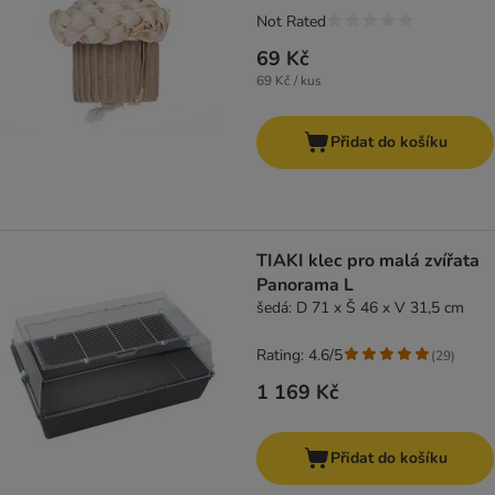
Not Rated
69 Kč
69 Kč / kus
Přidat do košíku
TIAKI klec pro malá zvířata
Panorama L
šedá: D 71 x Š 46 x V 31,5 cm
Rating: 4.6/5
(
29
)
1 169 Kč
Přidat do košíku