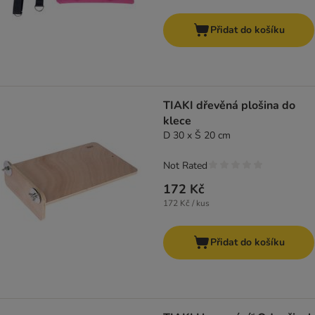
Přidat do košíku
TIAKI dřevěná plošina do
klece
D 30 x Š 20 cm
Not Rated
172 Kč
172 Kč / kus
Přidat do košíku