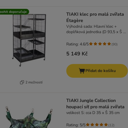
oohit doporučuje
TIAKI klec pro malá zvířata
Étagère
Výhodná sada: Hlavní klec +
doplňková jednotka (D 93,5 x Š 63
x V 157,8 cm)
Rating: 4.6/5
(
90
)
5 149 Kč
Přidat do košíku
2 možností
TIAKI Jungle Collection
houpací síť pro malá zvířata
velikost S: cca D 35 x Š 35 cm
Rating: 5/5
(
12
)