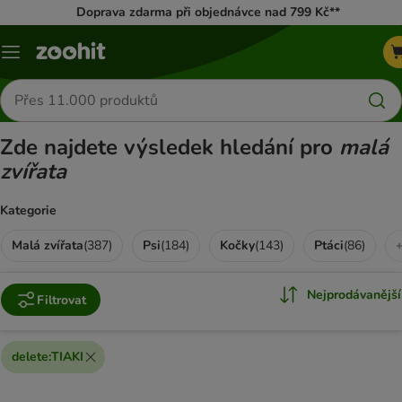
Doprava zdarma při objednávce nad 799 Kč**
Menu
Hledat
produkty
Zde najdete výsledek hledání pro
malá
zvířata
Kategorie
Malá zvířata
(
387
)
Psi
(
184
)
Kočky
(
143
)
Ptáci
(
86
)
Nejprodávanější
Filtrovat
delete
:
TIAKI