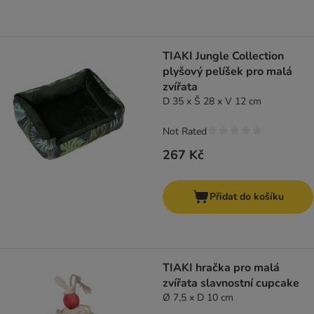
TIAKI Jungle Collection
plyšový pelíšek pro malá
zvířata
D 35 x Š 28 x V 12 cm
Not Rated
267 Kč
Přidat do košíku
TIAKI hračka pro malá
zvířata slavnostní cupcake
Ø 7,5 x D 10 cm