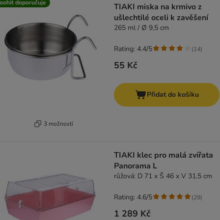
oohit doporučuje
TIAKI miska na krmivo z
ušlechtilé oceli k zavěšení
265 ml / Ø 9,5 cm
Rating: 4.4/5
(
14
)
55 Kč
Přidat do košíku
3 možností
TIAKI klec pro malá zvířata
Panorama L
růžová: D 71 x Š 46 x V 31,5 cm
Rating: 4.6/5
(
29
)
1 289 Kč