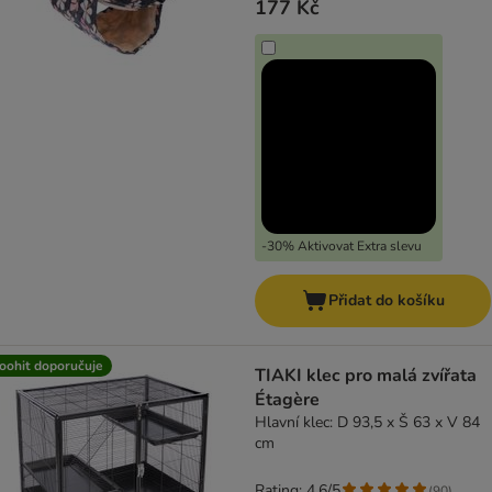
177 Kč
-30% Aktivovat Extra slevu
Přidat do košíku
oohit doporučuje
TIAKI klec pro malá zvířata
Étagère
Hlavní klec: D 93,5 x Š 63 x V 84
cm
Rating: 4.6/5
(
90
)