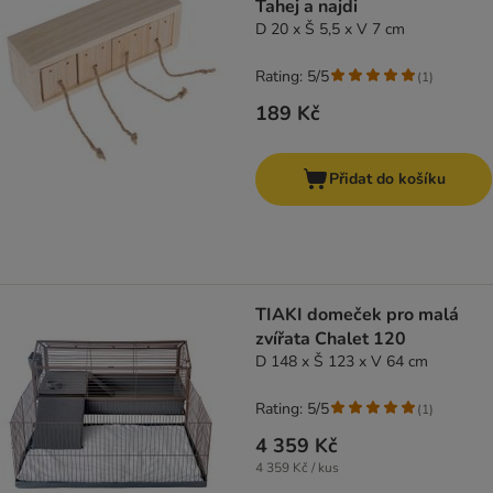
Tahej a najdi
D 20 x Š 5,5 x V 7 cm
Rating: 5/5
(
1
)
189 Kč
Přidat do košíku
TIAKI domeček pro malá
zvířata Chalet 120
D 148 x Š 123 x V 64 cm
Rating: 5/5
(
1
)
4 359 Kč
4 359 Kč / kus