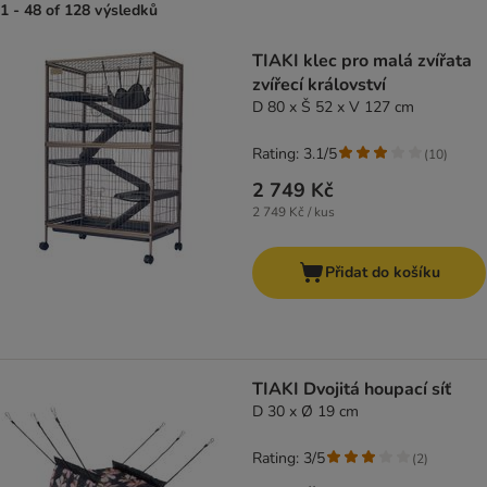
1 - 48 of 128 výsledků
product items have been changed
TIAKI klec pro malá zvířata
zvířecí království
D 80 x Š 52 x V 127 cm
Rating: 3.1/5
(
10
)
2 749 Kč
2 749 Kč / kus
Přidat do košíku
TIAKI Dvojitá houpací síť
D 30 x Ø 19 cm
Rating: 3/5
(
2
)