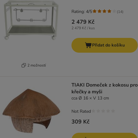
Rating: 4/5
(
14
)
2 479 Kč
2 479 Kč / kus
Přidat do košíku
2 možností
TIAKI Domeček z kokosu pro
křečky a myši
cca Ø 16 × V 13 cm
Not Rated
309 Kč