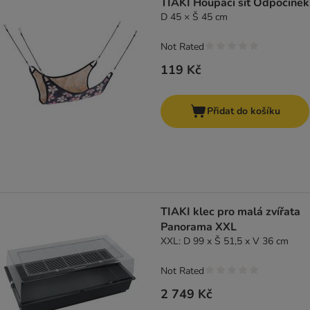
TIAKI Houpací síť Odpočinek
D 45 × Š 45 cm
Not Rated
119 Kč
Přidat do košíku
TIAKI klec pro malá zvířata
Panorama XXL
XXL: D 99 x Š 51,5 x V 36 cm
Not Rated
2 749 Kč