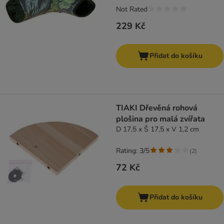
Not Rated
229 Kč
Přidat do košíku
TIAKI Dřevěná rohová
plošina pro malá zvířata
D 17,5 x Š 17,5 x V 1,2 cm
Rating: 3/5
(
2
)
72 Kč
Přidat do košíku