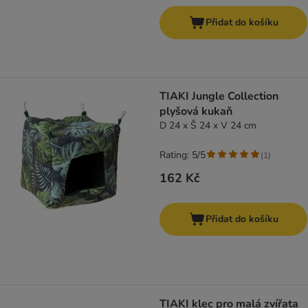
Přidat do košíku
TIAKI Jungle Collection
plyšová kukaň
D 24 x Š 24 x V 24 cm
Rating: 5/5
(
1
)
162 Kč
Přidat do košíku
TIAKI klec pro malá zvířata