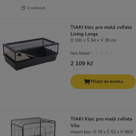
2 možností
TIAKI klec pro malá zvířata
Living Large
D 100 × Š 54 × V 39 cm
Not Rated
2 109 Kč
Přidat do košíku
TIAKI Klec pro malá zvířata
Vila
Hlavní klec: D 79 x Š 52 x V 99,5