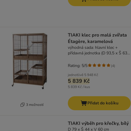
TIAKI klec pro malá zvířata
Étagère, karamelová
výhodná sada: hlavní klec +
přídavná jednotka (D 93,5 x Š 63 x
V 157,8 cm)
Rating: 5/5
(
4
)
jednotlivě
5 948 Kč
5 839 Kč
5 839 Kč / kus
Přidat do košíku
3 možností
TIAKI výběh pro křečky, bílý
D 79 x Š 44 x V 60 cm