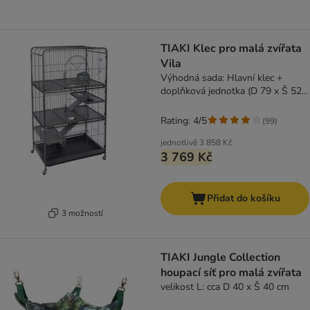
TIAKI Klec pro malá zvířata
Vila
Výhodná sada: Hlavní klec +
doplňková jednotka (D 79 x Š 52 x
V 142 cm)
Rating: 4/5
(
99
)
jednotlivě
3 858 Kč
3 769 Kč
Přidat do košíku
3 možností
TIAKI Jungle Collection
houpací síť pro malá zvířata
velikost L: cca D 40 x Š 40 cm