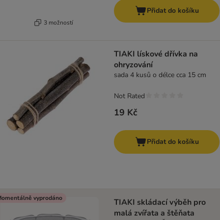
Přidat do košíku
3 možností
TIAKI lískové dřívka na
ohryzování
sada 4 kusů o délce cca 15 cm
Not Rated
19 Kč
Přidat do košíku
omentálně vyprodáno
TIAKI skládací výběh pro
malá zvířata a štěňata