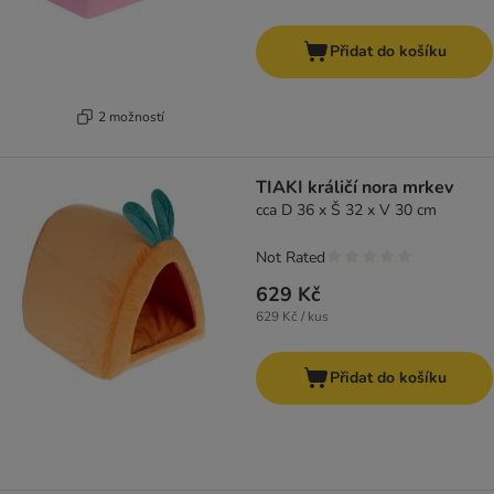
Přidat do košíku
2 možností
TIAKI králičí nora mrkev
cca D 36 x Š 32 x V 30 cm
Not Rated
629 Kč
629 Kč / kus
Přidat do košíku