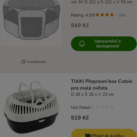
vel. M: D 101 x Š 101 x V 53 cm
Rating: 4.3/5
(
54
)
849 Kč
Upozornění o
dostupnosti
4 možností
TIAKI Přepravní box Cutsie
pro malá zvířata
D 36 x Š 26 x V 23 cm
Not Rated
519 Kč
Přidat do košíku