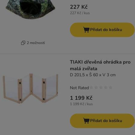
227 Kč
227 Kč / kus
Přidat do košíku
2 možností
TIAKI dřevěná ohrádka pro
malá zvířata
D 201,5 x Š 60 x V 3 cm
Not Rated
1 199 Kč
1 199 Kč / kus
Přidat do košíku