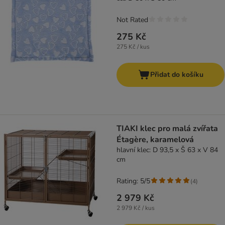
Not Rated
275 Kč
275 Kč / kus
Přidat do košíku
TIAKI klec pro malá zvířata
Étagère, karamelová
hlavní klec: D 93,5 x Š 63 x V 84
cm
Rating: 5/5
(
4
)
2 979 Kč
2 979 Kč / kus