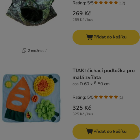
Rating: 5/5
(
12
)
269 Kč
269 Kč / kus
Přidat do košíku
2 možností
TIAKI čichací podložka pro
malá zvířata
cca D 60 x Š 50 cm
Rating: 5/5
(
1
)
325 Kč
325 Kč / kus
Přidat do košíku