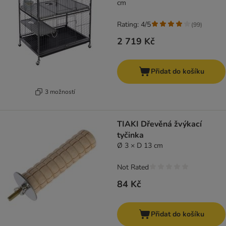
cm
Rating: 4/5
(
99
)
2 719 Kč
Přidat do košíku
3 možností
TIAKI Dřevěná žvýkací
tyčinka
Ø 3 × D 13 cm
Not Rated
84 Kč
Přidat do košíku