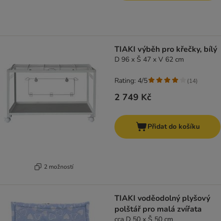
TIAKI výběh pro křečky, bílý
D 96 x Š 47 x V 62 cm
Rating: 4/5
(
14
)
2 749 Kč
Přidat do košíku
2 možností
TIAKI voděodolný plyšový
polštář pro malá zvířata
cca D 50 x Š 50 cm