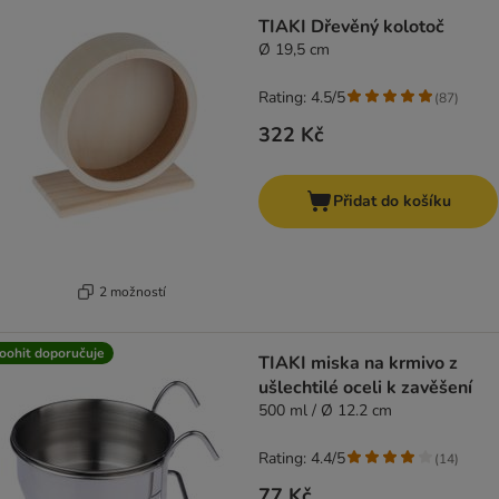
TIAKI Dřevěný kolotoč
Ø 19,5 cm
Rating: 4.5/5
(
87
)
322 Kč
Přidat do košíku
2 možností
oohit doporučuje
TIAKI miska na krmivo z
ušlechtilé oceli k zavěšení
500 ml / Ø 12.2 cm
Rating: 4.4/5
(
14
)
77 Kč