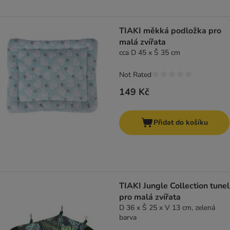
TIAKI měkká podložka pro
malá zvířata
cca D 45 x Š 35 cm
Not Rated
149 Kč
Přidat do košíku
TIAKI Jungle Collection tunel
pro malá zvířata
D 36 x Š 25 x V 13 cm, zelená
barva