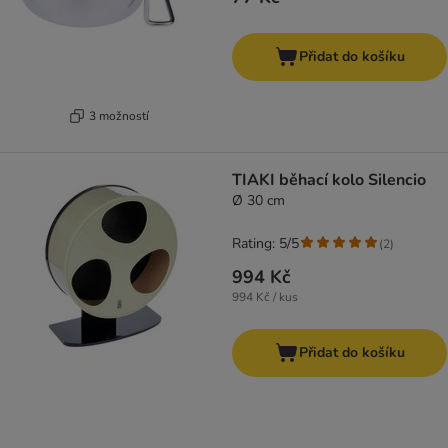
Přidat do košíku
3 možností
TIAKI běhací kolo Silencio
Ø 30 cm
Rating: 5/5
(
2
)
994 Kč
994 Kč / kus
Přidat do košíku