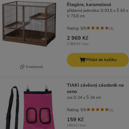
Étagère, karamelová
přídavná jednotka: D 93,5 x Š 63 x
V 73,8 cm
Rating: 5/5
(
4
)
2 969 Kč
2 969 Kč / kus
Přidat do košíku
3 možností
TIAKI závěsný zásobník na
seno
cca D 24 x Š 34 cm
Rating: 5/5
(
1
)
159 Kč
159 Kč / kus