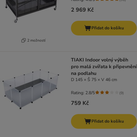
2 969 Kč
Přidat do košíku
2 možností
TIAKI Indoor volný výběh
pro malá zvířata k připevnění
na podlahu
D 145 × Š 75 × V 46 cm
Rating: 2.8/5
(
9
)
759 Kč
Přidat do košíku