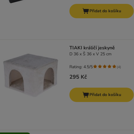
Přidat do košíku
TIAKI králičí jeskyně
D 36 x Š 36 x V 25 cm
Rating: 4.5/5
(
4
)
295 Kč
Přidat do košíku