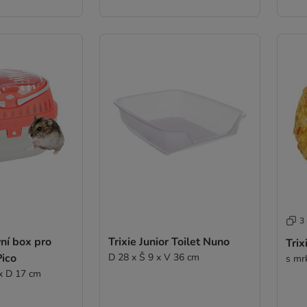
3
vní box pro
Trixie Junior Toilet Nuno
Trix
Pico
D 28 x Š 9 x V 36 cm
s mr
 x D 17 cm