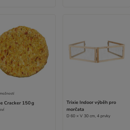
 možností
Trixie Indoor výběh pro
ie Cracker 150 g
morčata
kví
D 60 × V 30 cm, 4 prvky