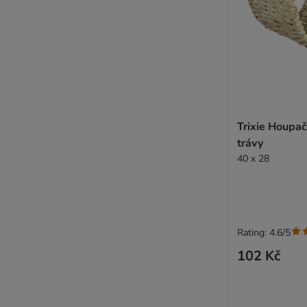
Trixie Houpa
trávy
40 x 28
Rating: 4.6/5
102 Kč