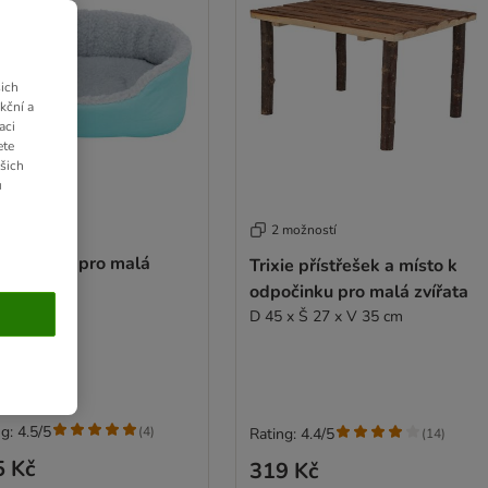
ich
kční a
aci
ete
ašich
u
2 možností
ie pelíšek pro malá
Trixie přístřešek a místo k
ata
odpočinku pro malá zvířata
 28 cm
D 45 x Š 27 x V 35 cm
g: 4.5/5
(
4
)
Rating: 4.4/5
(
14
)
5 Kč
319 Kč