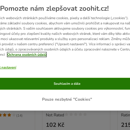
Pomozte nám zlepšovat zoohit.cz!
ich webových stránkách používáme cookies, pixely a další technologie („cookies“).
áme základní soubory cookies, abychom vám umožnili prohlížet a nakupovat na naš
ch stránkách. S vaším souhlasem aktivujeme soubory cookies pro výkonnostní, fun
ingové účely pro zlepšení kvality našich webových stránek, které vám díky této aktiv
moci ukazovat relevantní produkty a služby a pro personalizaci reklam. Změny můž
i provést v našem centru preferencí ("Upravit nastavení"). Více informací o správci v
ch údajů, o zpracovávaných osobních údajích a účelu zpracování naleznete v Centr
encí
Ochrana osobních údajů
t nastavení
Trixie keramická miska pro
Trix
šek a místo k
malá zvířata, oválná
zvíř
 malá zvířata
600 ml
35 x
Souhlasím a dále
 22 cm
Pouze nezbytné "Cookies"
Not Rated
Ratin
(
14
)
102 Kč
21