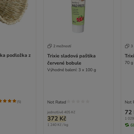
2 možností
3
čka podložka z
Trixie sladová paštika
Trix
červené bobule
70 g
Výhodné balení: 3 x 100 g
(
5
)
Not Rated
Not 
72 
jednotlivě
405 Kč
372 Kč
1 029
1 240 Kč / kg
6