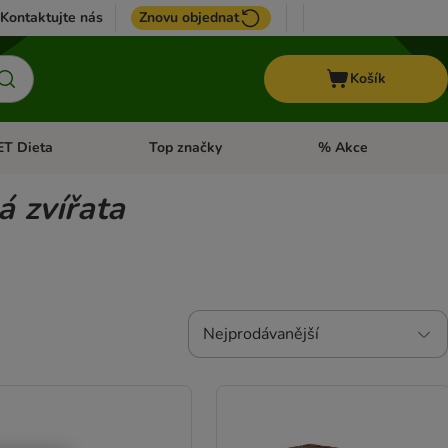
Kontaktujte nás
Znovu objednat
Košík
ET Dieta
Top značky
% Akce
t menu: Koně
Otevřít menu: + VET Dieta
Otevřít menu: Top znač
á zvířata
Nejprodávanější