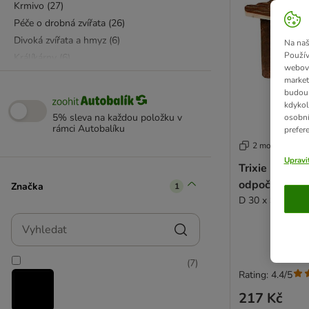
Krmivo
(
27
)
Péče o drobná zvířata
(
26
)
Divoká zvířata a hmyz
(
6
)
Na naš
Použív
Králíkárny
(
6
)
webový
Psi
(
184
)
market
Hračky & sport
(
60
)
budou 
kdykol
Vše pro štěňata
(
50
)
5% sleva na každou položku v
osobní
Hygiena & péče
(
43
)
rámci Autobalíku
prefer
Přepravky & tašky
(
22
)
2 možností
Speciální a doplňkové krmivo
(
21
)
Upravi
Trixie přístře
Vše pro starší psy
(
17
)
odpočinku pro
Značka
1
Boudy & výběhy
(
13
)
D 30 x Š 25 x V
Antiparazitika
(
12
)
Vyhledat
Misky & podložky
(
10
)
BARF & mražené krmivo
(
9
)
(
7
)
Pamlsky
(
9
)
Rating: 4.4/5
Pelíšky & deky
(
7
)
217 Kč
Vodítka & obojky
(
4
)