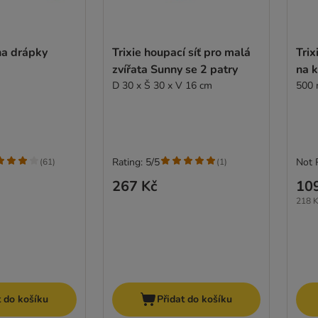
 na drápky
Trixie houpací síť pro malá
Trix
zvířata Sunny se 2 patry
na k
D 30 x Š 30 x V 16 cm
500 
Rating: 5/5
Not 
(
61
)
(
1
)
267 Kč
10
218 Kč
t do košíku
Přidat do košíku