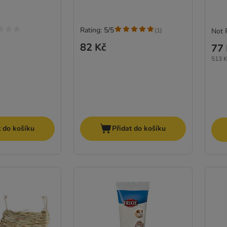
Rating: 5/5
(
1
)
Not 
82 Kč
77 
513 K
t do košíku
Přidat do košíku