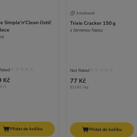
3 možností
ie Simple'n'Clean čistič
Trixie Cracker 150 g
lece
s červenou řepou
ml
Rated
Not Rated
9 Kč
77 Kč
 / l
513 Kč / kg
Přidat do košíku
Přidat do košíku