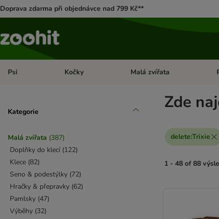
Doprava zdarma při objednávce nad 799 Kč**
Psi
Kočky
Malá zvířata
Otevřít menu: Psi
Otevřít menu: Kočky
Ote
Zde naj
Kategorie
delete
:
Trixie
Malá zvířata
(
387
)
Doplňky do klecí
(
122
)
Klece
(
82
)
1 - 48 of 88 výsl
Seno & podestýlky
(
72
)
Hračky & přepravky
(
62
)
product items ha
Pamlsky
(
47
)
Výběhy
(
32
)