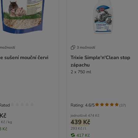
 možností
3 možností
ie sušení mouční červi
Trixie Simple'n'Clean stop
zápachu
2 x 750 ml
Rated
Rating: 4.6/5
(
37
)
Kč
jednotlivě
474 Kč
439 Kč
 Kč / kg
8 Kč
293 Kč / l
417 Kč