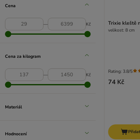
Ptáci
(
86
)
Cena
Back 2 Nature
Krmivo
(
29
)
Doplňky do klecí
(
28
)
(
5
)
Trixie kleště
―
Kč
Ptáci a zvířata žijící v přírodě
(
28
)
velikost: 8 cm
Hračky
(
20
)
Podestýlky
(
8
)
Bactador
Klece & voliéry
(
4
)
Cena za kilogram
Pamlsky a doplňky krmiva
(
2
)
(
1
)
Drůbež
(
1
)
Rating: 3.8/5
+ VET Dieta
(
28
)
―
Kč
74 Kč
Bark
Veterinární krmivo pro psy
(
22
)
Veterinární krmivo pro kočky
(
11
)
Materiál
Přida
Hodnocení