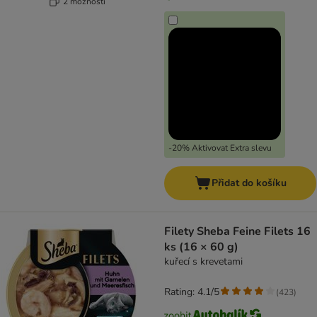
2 možností
-20% Aktivovat Extra slevu
Přidat do košíku
Filety Sheba Feine Filets 16
ks (16 × 60 g)
kuřecí s krevetami
Rating: 4.1/5
(
423
)