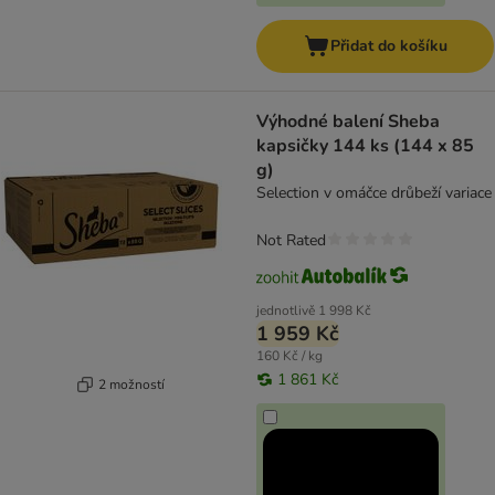
Přidat do košíku
Výhodné balení Sheba
kapsičky 144 ks (144 x 85
g)
Selection v omáčce drůbeží variace
Not Rated
jednotlivě
1 998 Kč
1 959 Kč
160 Kč / kg
1 861 Kč
2 možností