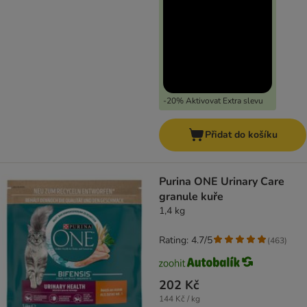
-20% Aktivovat Extra slevu
Přidat do košíku
Purina ONE Urinary Care
granule kuře
1,4 kg
Rating: 4.7/5
(
463
)
202 Kč
144 Kč / kg