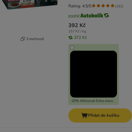
Rating: 4.5/5
(
182
)
392 Kč
157 Kč / kg
372 Kč
3 možností
-20% Aktivovat Extra slevu
Přidat do košíku