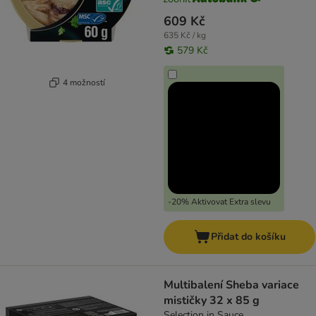
609 Kč
635 Kč / kg
579 Kč
4 možností
-20% Aktivovat Extra slevu
Přidat do košíku
Multibalení Sheba variace
mističky 32 x 85 g
Selection in Sauce