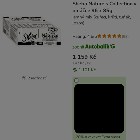
Sheba Nature's Collection v
omáčce 96 x 85g
jemný mix (kuřecí, krůtí, tuňák,
losos)
Rating: 4.6/5
(
58
)
1 159 Kč
142 Kč / kg
1 101 Kč
2 možností
-20% Aktivovat Extra slevu