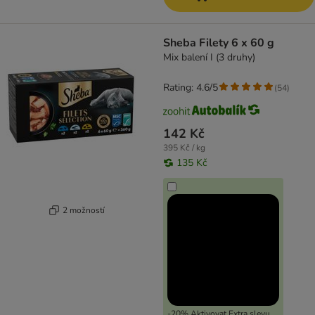
Sheba Filety 6 x 60 g
Mix balení I (3 druhy)
Rating: 4.6/5
(
54
)
142 Kč
395 Kč / kg
135 Kč
2 možností
-20% Aktivovat Extra slevu