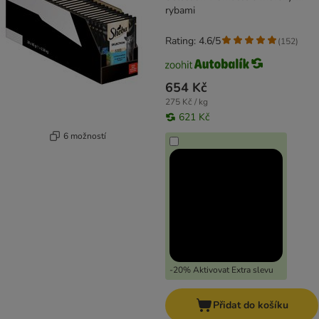
rybami
Rating: 4.6/5
(
152
)
654 Kč
275 Kč / kg
621 Kč
6 možností
-20% Aktivovat Extra slevu
Přidat do košíku