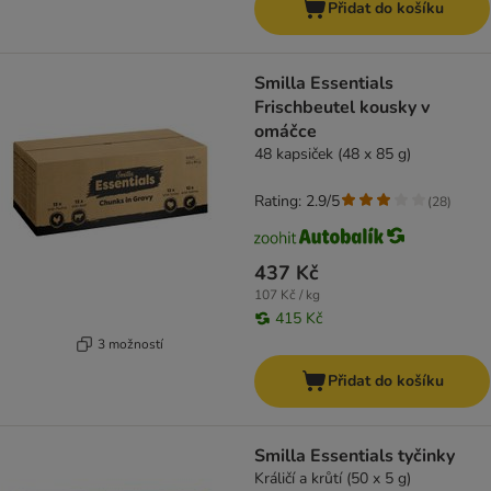
Přidat do košíku
Smilla Essentials
Frischbeutel kousky v
omáčce
48 kapsiček (48 x 85 g)
Rating: 2.9/5
(
28
)
437 Kč
107 Kč / kg
415 Kč
3 možností
Přidat do košíku
Smilla Essentials tyčinky
Králičí a krůtí (50 x 5 g)