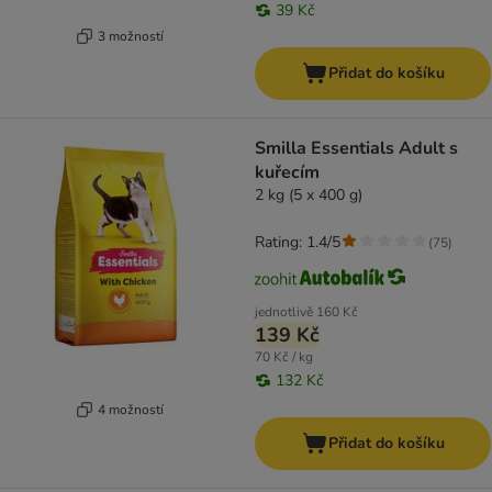
39 Kč
3 možností
Přidat do košíku
Smilla Essentials Adult s
kuřecím
2 kg (5 x 400 g)
Rating: 1.4/5
(
75
)
jednotlivě
160 Kč
139 Kč
70 Kč / kg
132 Kč
4 možností
Přidat do košíku