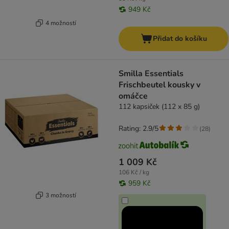
949 Kč
4 možností
Přidat do košíku
Smilla Essentials
Frischbeutel kousky v
omáčce
112 kapsiček (112 x 85 g)
Rating: 2.9/5
(
28
)
1 009 Kč
106 Kč / kg
959 Kč
3 možností