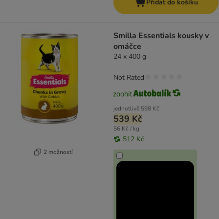
Přidat do košíku
Smilla Essentials kousky v
omáčce
24 x 400 g
Not Rated
jednotlivě
598 Kč
539 Kč
56 Kč / kg
512 Kč
2 možností