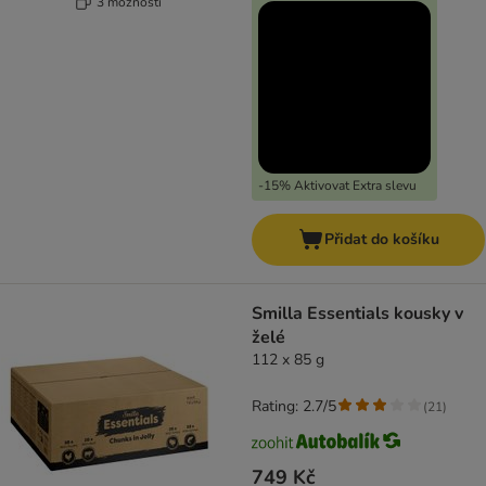
3 možností
-15% Aktivovat Extra slevu
Přidat do košíku
Smilla Essentials kousky v
želé
112 x 85 g
Rating: 2.7/5
(
21
)
749 Kč