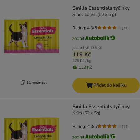
Smilla Essentials tyčinky
Směs balení (50 x 5 g)
Rating: 4.3/5
(
11
)
jednotlivě
135 Kč
119 Kč
476 Kč / kg
113 Kč
11 možností
Přidat do košíku
Smilla Essentials tyčinky
Krůtí (50 x 5g)
Rating: 4.3/5
(
11
)