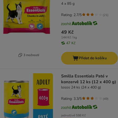
4 x 85 g
Rating: 2.7/5
(
21
)
49 Kč
144 Kč / kg
47 Kč
3 možností
Přidat do košíku
Smilla Essentials Paté v
konzervě 12 ks (12 x 400 g)
losos 24 ks (24 x 400 g)
Rating: 3.3/5
(
49
)
jednotlivě
598 Kč