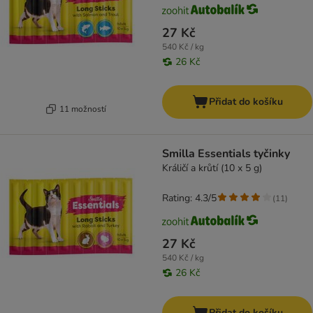
27 Kč
540 Kč / kg
26 Kč
Přidat do košíku
11 možností
Smilla Essentials tyčinky
Králičí a krůtí (10 x 5 g)
Rating: 4.3/5
(
11
)
27 Kč
540 Kč / kg
26 Kč
Přidat do košíku