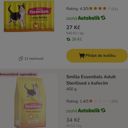
Rating: 4.3/5
(
11
)
27 Kč
540 Kč / kg
26 Kč
Přidat do košíku
11 možností
omentálně vyprodáno
Smilla Essentials Adult
Sterilised s kuřecím
400 g
Rating: 1.4/5
(
57
)
34 Kč
85 Kč / kg