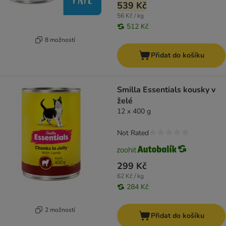
539 Kč
56 Kč / kg
512 Kč
8 možností
Přidat do košíku
Smilla Essentials kousky v
želé
12 x 400 g
Not Rated
299 Kč
62 Kč / kg
284 Kč
2 možností
Přidat do košíku