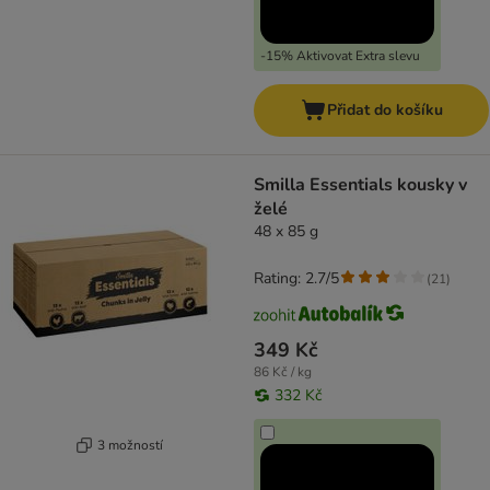
-15% Aktivovat Extra slevu
Přidat do košíku
Smilla Essentials kousky v
želé
48 x 85 g
Rating: 2.7/5
(
21
)
349 Kč
86 Kč / kg
332 Kč
3 možností