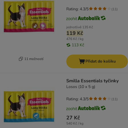
Rating: 4.3/5
(
11
)
jednotlivě
135 Kč
119 Kč
476 Kč / kg
113 Kč
11 možností
Přidat do košíku
Smilla Essentials tyčinky
Losos (10 x 5 g)
Rating: 4.3/5
(
11
)
27 Kč
540 Kč / kg