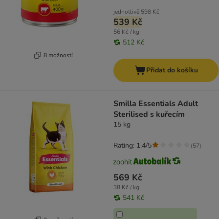
jednotlivě
598 Kč
539 Kč
56 Kč / kg
512 Kč
8 možností
Přidat do košíku
Smilla Essentials Adult
Sterilised s kuřecím
15 kg
Rating: 1.4/5
(
57
)
569 Kč
38 Kč / kg
541 Kč