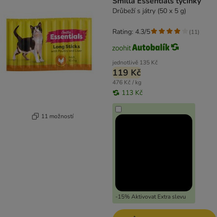
Smilla Essentials tyčinky
Drůbeží s játry (50 x 5 g)
Rating: 4.3/5
(
11
)
jednotlivě
135 Kč
119 Kč
476 Kč / kg
113 Kč
11 možností
-15% Aktivovat Extra slevu