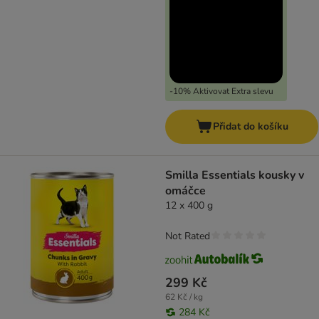
-10% Aktivovat Extra slevu
Přidat do košíku
Smilla Essentials kousky v
omáčce
12 x 400 g
Not Rated
299 Kč
62 Kč / kg
284 Kč