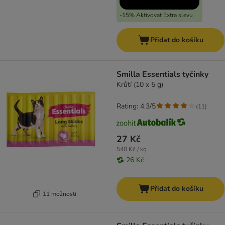
-15% Aktivovat Extra slevu
Přidat do košíku
Smilla Essentials tyčinky
Krůtí (10 x 5 g)
Rating: 4.3/5
(
11
)
27 Kč
540 Kč / kg
26 Kč
Přidat do košíku
11 možností