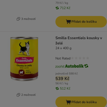
79 Kč / kg
712 Kč
3 možností
Přidat do košíku
Smilla Essentials kousky v
želé
24 x 400 g
Not Rated
jednotlivě
598 Kč
539 Kč
56 Kč / kg
512 Kč
2 možností
Přidat do košíku