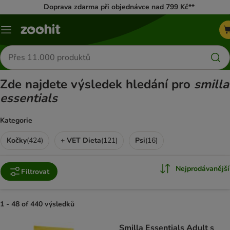
Doprava zdarma při objednávce nad 799 Kč**
Menu
Hledat
produkty
Zde najdete výsledek hledání pro
smilla
essentials
Kategorie
Kočky
(
424
)
+ VET Dieta
(
121
)
Psi
(
16
)
Nejprodávanější
Filtrovat
1 - 48 of 440 výsledků
product items have been changed
Smilla Essentials Adult s