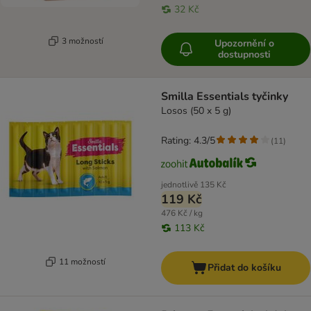
32 Kč
3 možností
Upozornění o
dostupnosti
Smilla Essentials tyčinky
Losos (50 x 5 g)
Rating: 4.3/5
(
11
)
jednotlivě
135 Kč
119 Kč
476 Kč / kg
113 Kč
11 možností
Přidat do košíku