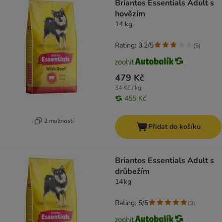
Briantos Essentials Adult s
hovězím
14 kg
Rating: 3.2/5
(
5
)
479 Kč
34 Kč / kg
455 Kč
2 možností
Přidat do košíku
Briantos Essentials Adult s
drůbežím
14 kg
Rating: 5/5
(
3
)