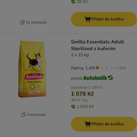
26 Kč
Přidat do košíku
11 možností
Smilla Essentials Adult
Sterilised s kuřecím
2 x 15 kg
Rating: 1.4/5
(
57
)
jednotlivě
1 138 Kč
1 079 Kč
36 Kč / kg
1 025 Kč
3 možností
Přidat do košíku