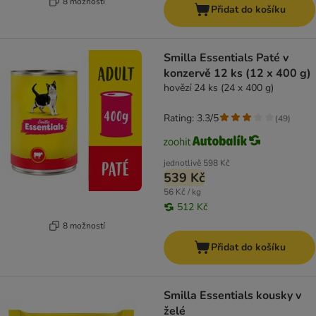
8 možností
Přidat do košíku
Smilla Essentials Paté v
konzervě 12 ks (12 x 400 g)
hovězí 24 ks (24 x 400 g)
Rating: 3.3/5
(
49
)
jednotlivě
598 Kč
539 Kč
56 Kč / kg
512 Kč
8 možností
Přidat do košíku
Smilla Essentials kousky v
želé