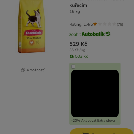
kuřecím
15 kg
Rating: 1.4/5
(
75
)
529 Kč
35 Kč / kg
503 Kč
4 možností
-20% Aktivovat Extra slevu