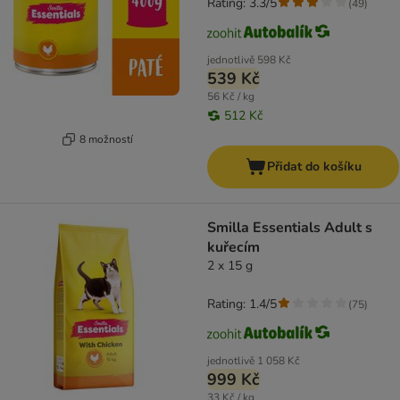
Rating: 3.3/5
(
49
)
jednotlivě
598 Kč
539 Kč
56 Kč / kg
512 Kč
8 možností
Přidat do košíku
Smilla Essentials Adult s
kuřecím
2 x 15 g
Rating: 1.4/5
(
75
)
jednotlivě
1 058 Kč
999 Kč
33 Kč / kg