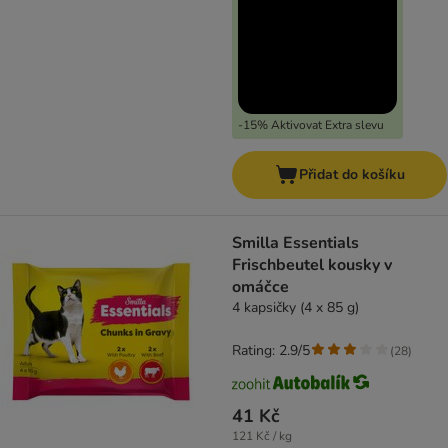
-15% Aktivovat Extra slevu
Přidat do košíku
Smilla Essentials
Frischbeutel kousky v
omáčce
4 kapsičky (4 x 85 g)
Rating: 2.9/5
(
28
)
41 Kč
121 Kč / kg