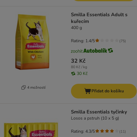
Smilla Essentials Adult s
kuřecím
400 g
Rating: 1.4/5
(
75
)
32 Kč
80 Kč / kg
30 Kč
4 možností
Přidat do košíku
Smilla Essentials tyčinky
Losos a pstruh (10 x 5 g)
Rating: 4.3/5
(
11
)