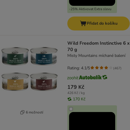
-25% Aktivovat Extra slevu
Přidat do košíku
Wild Freedom Instinctive 6 x
70 g
Misty Mountains míchané balení
Rating: 4.1/5
(
467
)
179 Kč
426 Kč / kg
170 Kč
6 možností