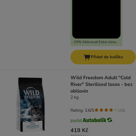
-15% Aktivovat Extra slevu
Přidat do košíku
Wild Freedom Adult "Cold
River" Sterilised losos - bez
obliovin
2 kg
Rating: 3.6/5
(
72
)
419 Kč