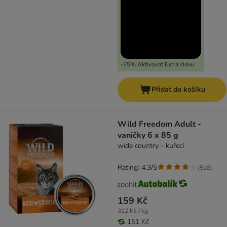
-25% Aktivovat Extra slevu
Přidat do košíku
Wild Freedom Adult -
vaničky 6 x 85 g
wide country - kuřecí
Rating: 4.3/5
(
518
)
159 Kč
312 Kč / kg
151 Kč