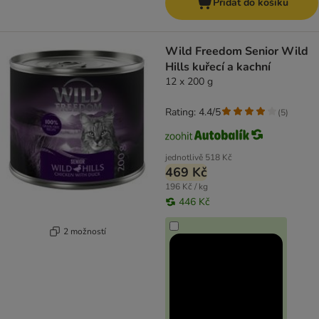
Přidat do košíku
Wild Freedom Senior Wild
Hills kuřecí a kachní
12 x 200 g
Rating: 4.4/5
(
5
)
jednotlivě
518 Kč
469 Kč
196 Kč / kg
446 Kč
2 možností