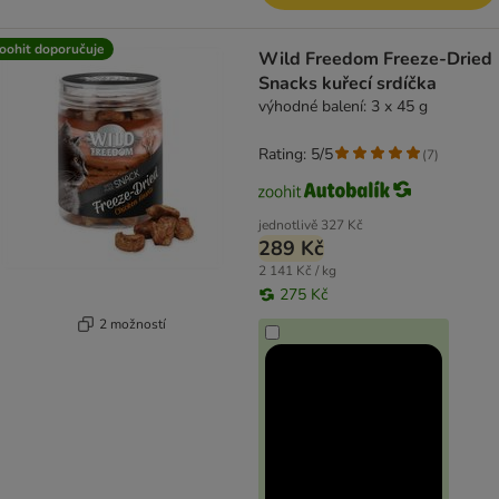
oohit doporučuje
Wild Freedom Freeze-Dried
Snacks kuřecí srdíčka
výhodné balení: 3 x 45 g
Rating: 5/5
(
7
)
jednotlivě
327 Kč
289 Kč
2 141 Kč / kg
275 Kč
2 možností