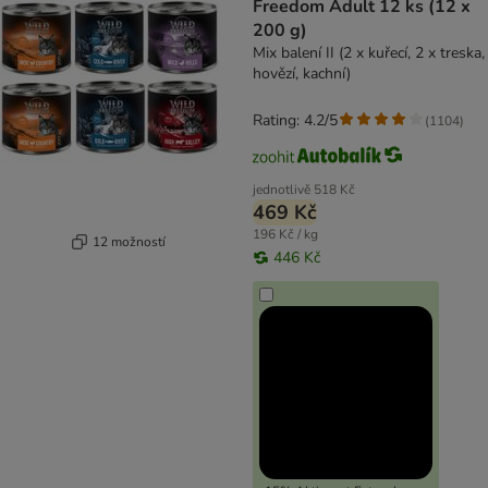
Freedom Adult 12 ks (12 x
200 g)
Mix balení II (2 x kuřecí, 2 x treska,
hovězí, kachní)
Rating: 4.2/5
(
1104
)
jednotlivě
518 Kč
469 Kč
196 Kč / kg
12 možností
446 Kč