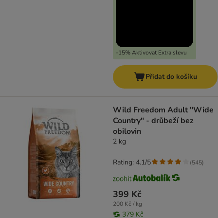
-15% Aktivovat Extra slevu
Přidat do košíku
Wild Freedom Adult "Wide
Country" - drůbeží bez
obilovin
2 kg
Rating: 4.1/5
(
545
)
399 Kč
200 Kč / kg
379 Kč