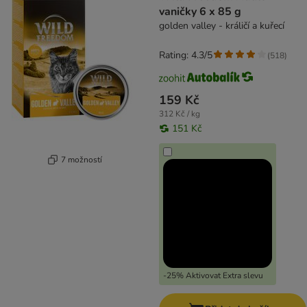
vaničky 6 x 85 g
golden valley - králičí a kuřecí
Rating: 4.3/5
(
518
)
159 Kč
312 Kč / kg
151 Kč
7 možností
-25% Aktivovat Extra slevu