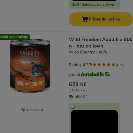
-25% Aktivovat Extra slevu
Přidat do košíku
oohit doporučuje
Wild Freedom Adult 6 x 800
g – bez obilovin
Wide Country - kuře
Rating: 4.7/5
(
629
)
629 Kč
131 Kč / kg
598 Kč
4 možností