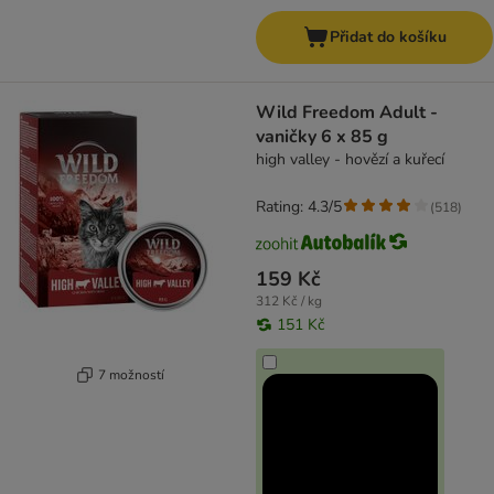
Přidat do košíku
Wild Freedom Adult -
vaničky 6 x 85 g
high valley - hovězí a kuřecí
Rating: 4.3/5
(
518
)
159 Kč
312 Kč / kg
151 Kč
7 možností