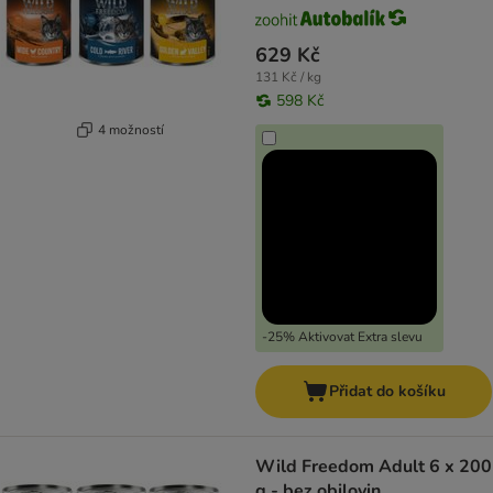
629 Kč
131 Kč / kg
598 Kč
4 možností
-25% Aktivovat Extra slevu
Přidat do košíku
Wild Freedom Adult 6 x 200
g - bez obilovin