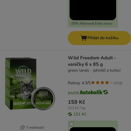
-25% Aktivovat Extra slevu
Přidat do košíku
Wild Freedom Adult -
vaničky 6 x 85 g
green lands - jehněčí a kuřecí
Rating: 4.3/5
(
518
)
159 Kč
312 Kč / kg
151 Kč
7 možností