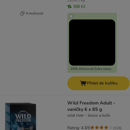
210 Kč / kg
398 Kč
4 možností
-25% Aktivovat Extra slevu
Přidat do košíku
Wild Freedom Adult -
vaničky 6 x 85 g
cold river - losos a kuře
Rating: 4.3/5
(
518
)