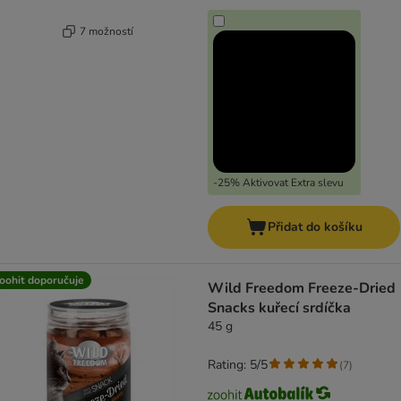
7 možností
-25% Aktivovat Extra slevu
Přidat do košíku
oohit doporučuje
Wild Freedom Freeze-Dried
Snacks kuřecí srdíčka
45 g
Rating: 5/5
(
7
)