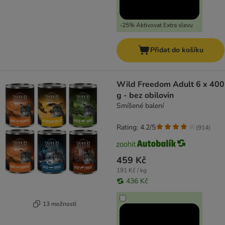
-25% Aktivovat Extra slevu
Přidat do košíku
Wild Freedom Adult 6 x 400
g - bez obilovin
Smíšené balení
Rating: 4.2/5
(
914
)
459 Kč
191 Kč / kg
436 Kč
13 možností