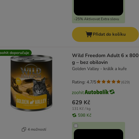
-25% Aktivovat Extra slevu
Přidat do košíku
oohit doporučuje
Wild Freedom Adult 6 x 800
g – bez obilovin
Golden Valley - králík a kuře
Rating: 4.7/5
(
629
)
629 Kč
131 Kč / kg
598 Kč
4 možností