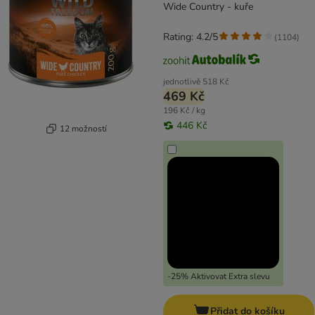
Wide Country - kuře
Rating: 4.2/5
(
1104
)
jednotlivě
518 Kč
469 Kč
196 Kč / kg
446 Kč
12 možností
-25% Aktivovat Extra slevu
Přidat do košíku