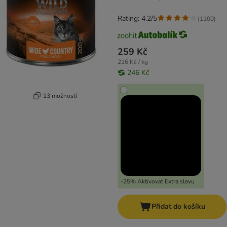
Rating: 4.2/5
(
1100
)
259 Kč
216 Kč / kg
246 Kč
13 možností
-25% Aktivovat Extra slevu
Přidat do košíku