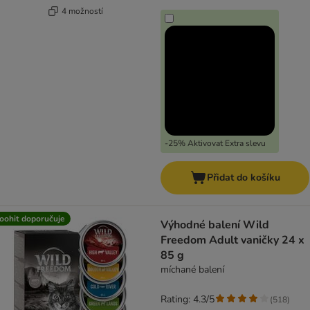
4 možností
-25% Aktivovat Extra slevu
Přidat do košíku
oohit doporučuje
Výhodné balení Wild
Freedom Adult vaničky 24 x
85 g
míchané balení
Rating: 4.3/5
(
518
)