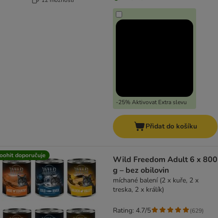
-25% Aktivovat Extra slevu
Přidat do košíku
oohit doporučuje
Wild Freedom Adult 6 x 800
g – bez obilovin
míchané balení (2 x kuře, 2 x
treska, 2 x králík)
Rating: 4.7/5
(
629
)