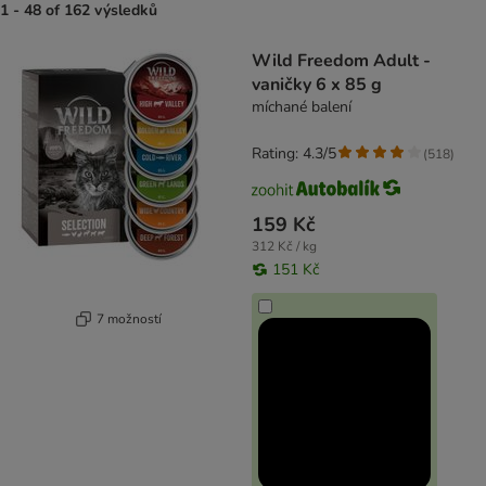
1 - 48 of 162 výsledků
product items have been changed
Wild Freedom Adult -
vaničky 6 x 85 g
míchané balení
Rating: 4.3/5
(
518
)
159 Kč
312 Kč / kg
151 Kč
7 možností