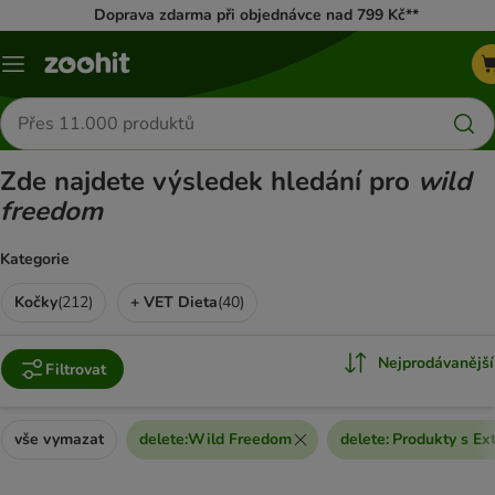
Doprava zdarma při objednávce nad 799 Kč**
Menu
Hledat
produkty
Zde najdete výsledek hledání pro
wild
freedom
Kategorie
Kočky
(
212
)
+ VET Dieta
(
40
)
Nejprodávanější
Filtrovat
vše vymazat
delete
:
Wild Freedom
delete
:
Produkty s Ext