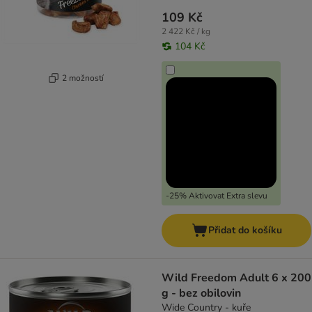
109 Kč
2 422 Kč / kg
104 Kč
2 možností
-25% Aktivovat Extra slevu
Přidat do košíku
Wild Freedom Adult 6 x 200
g - bez obilovin
Wide Country - kuře