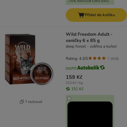
-15% Aktivovat Extra slevu
Přidat do košíku
Wild Freedom Adult -
vaničky 6 x 85 g
deep forest - zvěřina a kuřecí
Rating: 4.3/5
(
518
)
159 Kč
312 Kč / kg
151 Kč
7 možností