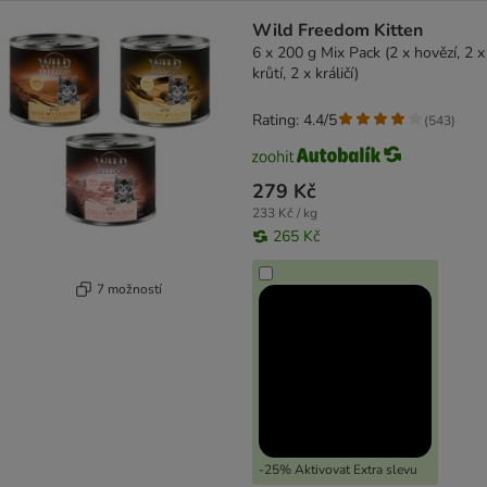
Wild Freedom Kitten
6 x 200 g Mix Pack (2 x hovězí, 2 x
krůtí, 2 x králičí)
Rating: 4.4/5
(
543
)
279 Kč
233 Kč / kg
265 Kč
7 možností
-25% Aktivovat Extra slevu