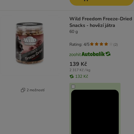
Wild Freedom Freeze-Dried
Snacks - hovězí játra
60 g
Rating: 4/5
(
2
)
139 Kč
2 317 Kč / kg
132 Kč
2 možností