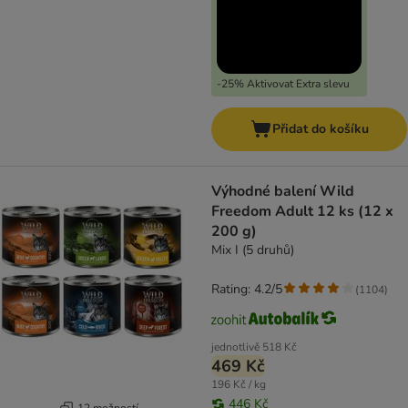
-25% Aktivovat Extra slevu
Přidat do košíku
Výhodné balení Wild
Freedom Adult 12 ks (12 x
200 g)
Mix I (5 druhů)
Rating: 4.2/5
(
1104
)
jednotlivě
518 Kč
469 Kč
196 Kč / kg
446 Kč
12 možností