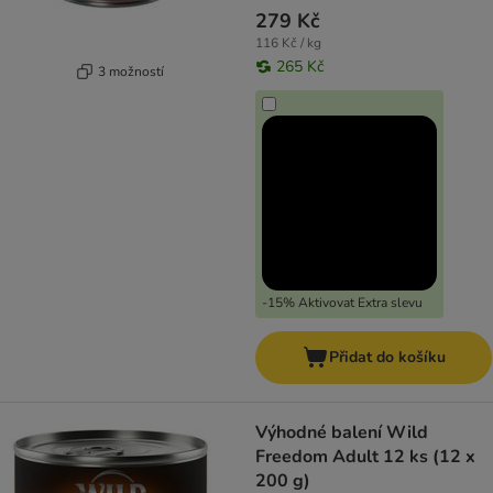
279 Kč
116 Kč / kg
265 Kč
3 možností
-15% Aktivovat Extra slevu
Přidat do košíku
Výhodné balení Wild
Freedom Adult 12 ks (12 x
200 g)