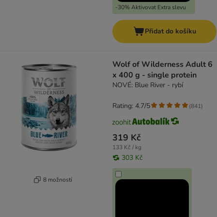
-30% Aktivovat Extra slevu
Přidat do košíku
Wolf of Wilderness Adult 6
x 400 g - single protein
NOVÉ: Blue River - rybí
Rating: 4.7/5
(
841
)
319 Kč
133 Kč / kg
303 Kč
8 možností