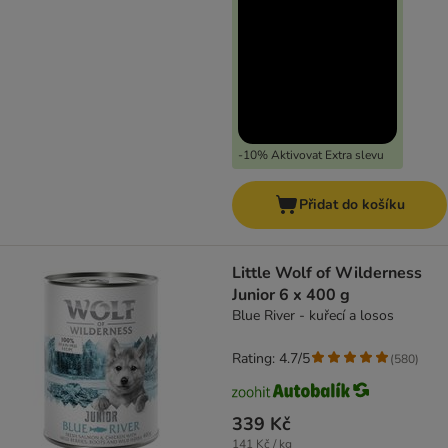
-10% Aktivovat Extra slevu
Přidat do košíku
Little Wolf of Wilderness
Junior 6 x 400 g
Blue River - kuřecí a losos
Rating: 4.7/5
(
580
)
339 Kč
141 Kč / kg