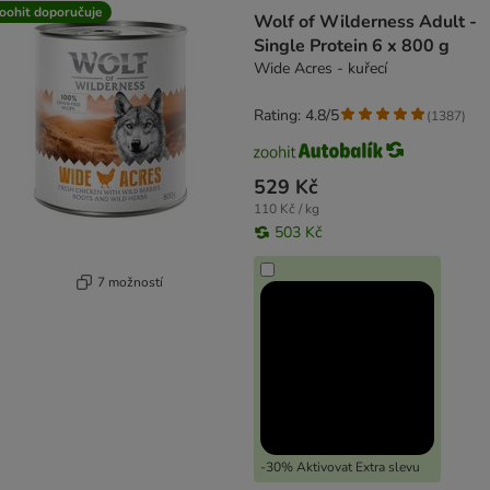
oohit doporučuje
Wolf of Wilderness Adult -
Single Protein 6 x 800 g
Wide Acres - kuřecí
Rating: 4.8/5
(
1387
)
529 Kč
110 Kč / kg
503 Kč
7 možností
-30% Aktivovat Extra slevu