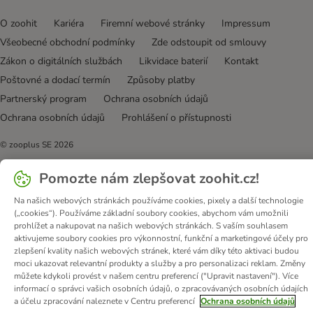
O zoohit
Kariéra
Firemní webové stránky
Impressum
Všeobecné obchodní podmínky
Zde odstoupit od smlouvy
Zákon o digitálních službách
Likvidace baterií
Kontakt
Poštovné a dodací termín
Způsoby platby
Partnerský program
Ochrana osobních údajů
Ochrana osobních údajů
Prohlášení o přístupnosti
© zooplus SE
2026
Pomozte nám zlepšovat zoohit.cz!
Na našich webových stránkách používáme cookies, pixely a další technologie
(„cookies“). Používáme základní soubory cookies, abychom vám umožnili
prohlížet a nakupovat na našich webových stránkách. S vaším souhlasem
aktivujeme soubory cookies pro výkonnostní, funkční a marketingové účely pro
zlepšení kvality našich webových stránek, které vám díky této aktivaci budou
moci ukazovat relevantní produkty a služby a pro personalizaci reklam. Změny
můžete kdykoli provést v našem centru preferencí ("Upravit nastavení"). Více
informací o správci vašich osobních údajů, o zpracovávaných osobních údajích
a účelu zpracování naleznete v Centru preferencí
Ochrana osobních údajů