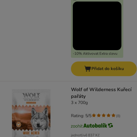
-10% Aktivovat Extra slevu
Přidat do košíku
Wolf of Wilderness Kuřecí
pařáty
3 x 700g
Rating: 5/5
(
8
)
jednotlivě
837 Kč