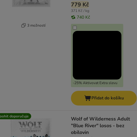
779 Kč
371 Kč / kg
740 Kč
3 možností
-25% Aktivovat Extra slevu
Přidat do košíku
oohit doporučuje
Wolf of Wilderness Adult
"Blue River" losos - bez
obilovin