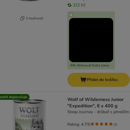
322 Kč
2 možností
-5% Aktivovat Extra slevu
Přidat do košíku
oohit doporučuje
Wolf of Wilderness Junior
"Expedition", 6 x 400 g
Steep Journey - drůbež s jehněčím
Rating: 4.7/5
(
9
)