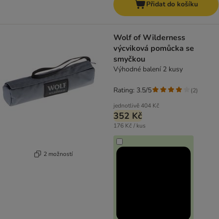
Přidat do košíku
Wolf of Wilderness
výcviková pomůcka se
smyčkou
Výhodné balení 2 kusy
Rating: 3.5/5
(
2
)
jednotlivě
404 Kč
352 Kč
176 Kč / kus
2 možností