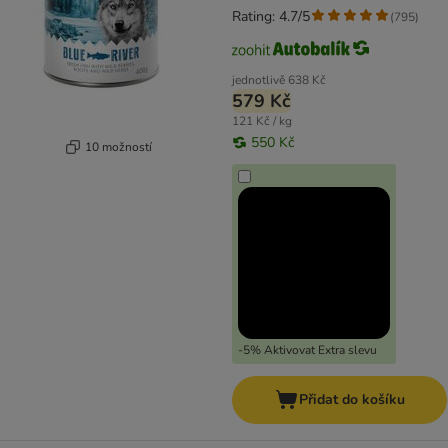
Rating: 4.7/5
(
795
)
jednotlivě
638 Kč
579 Kč
121 Kč / kg
550 Kč
10 možností
-5% Aktivovat Extra slevu
Přidat do košíku