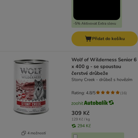
-5% Aktivovat Extra slevu
Přidat do košíku
Wolf of Wilderness Senior 6
x 400 g - se spoustou
čerstvé drůbeže
Stony Creek - drůbež s hovězím
Rating: 4.8/5
(
16
)
309 Kč
129 Kč / kg
294 Kč
4 možností