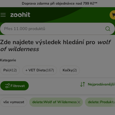
Doprava zdarma při objednávce nad 799 Kč**
Menu
Hledat
produkty
Zde najdete výsledek hledání pro
wolf
of wilderness
Kategorie
Psi
(
412
)
+ VET Dieta
(
167
)
Kočky
(
2
)
Nejprodávanější
Filtrovat
vše vymazat
delete
:
Wolf of Wilderness
delete
:
Produkty