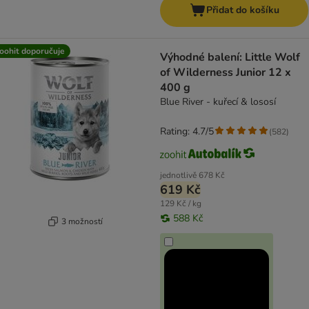
Přidat do košíku
oohit doporučuje
Výhodné balení: Little Wolf
of Wilderness Junior 12 x
400 g
Blue River - kuřecí & lososí
Rating: 4.7/5
(
582
)
jednotlivě
678 Kč
619 Kč
129 Kč / kg
588 Kč
3 možností