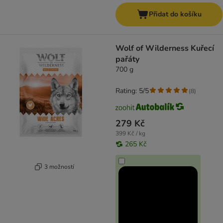
Přidat do košíku
Wolf of Wilderness Kuřecí
pařáty
700 g
Rating: 5/5
(
8
)
279 Kč
399 Kč / kg
265 Kč
3 možností