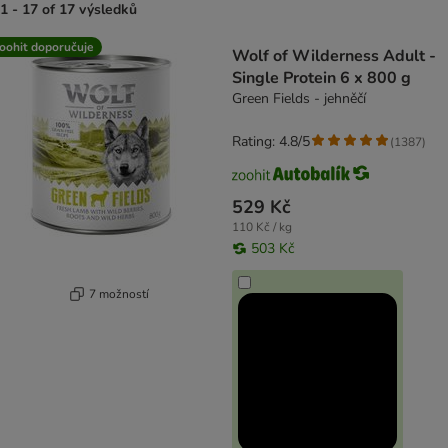
1 - 17 of 17 výsledků
product items have been changed
oohit doporučuje
Wolf of Wilderness Adult -
Single Protein 6 x 800 g
Green Fields - jehněčí
Rating: 4.8/5
(
1387
)
529 Kč
110 Kč / kg
503 Kč
7 možností