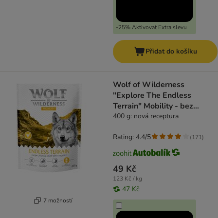
-25% Aktivovat Extra slevu
Přidat do košíku
Wolf of Wilderness
"Explore The Endless
Terrain" Mobility - bez
obilovin
400 g: nová receptura
Rating: 4.4/5
(
171
)
49 Kč
123 Kč / kg
47 Kč
7 možností