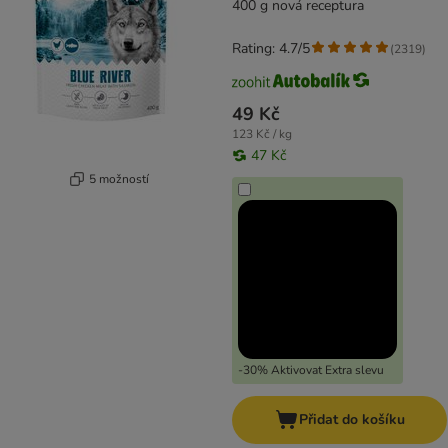
400 g nová receptura
Rating: 4.7/5
(
2319
)
49 Kč
123 Kč / kg
47 Kč
5 možností
-30% Aktivovat Extra slevu
Přidat do košíku