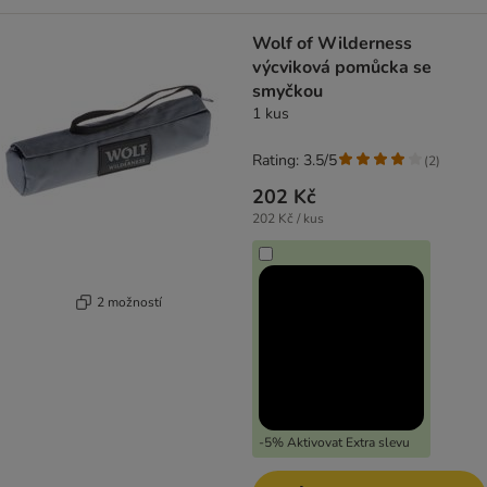
Wolf of Wilderness
výcviková pomůcka se
smyčkou
1 kus
Rating: 3.5/5
(
2
)
202 Kč
202 Kč / kus
2 možností
-5% Aktivovat Extra slevu