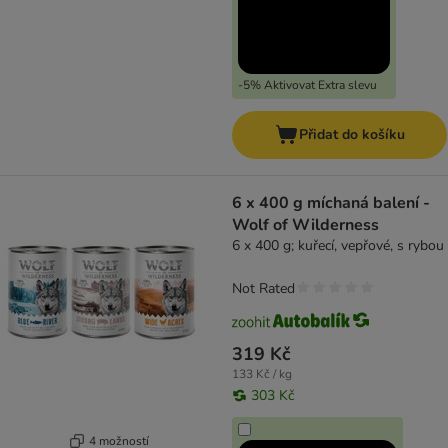
-5% Aktivovat Extra slevu
Přidat do košíku
6 x 400 g míchaná balení -
Wolf of Wilderness
6 x 400 g; kuřecí, vepřové, s rybou
Not Rated
319 Kč
133 Kč / kg
303 Kč
4 možností