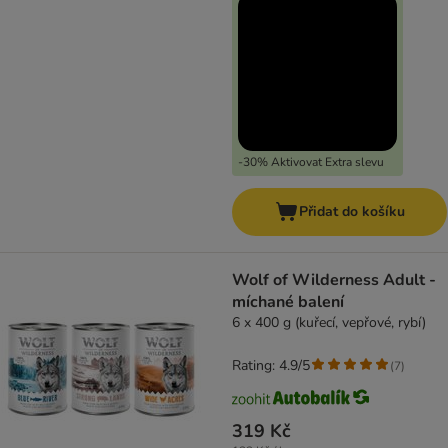
-30% Aktivovat Extra slevu
Přidat do košíku
Wolf of Wilderness Adult -
míchané balení
6 x 400 g (kuřecí, vepřové, rybí)
Rating: 4.9/5
(
7
)
319 Kč