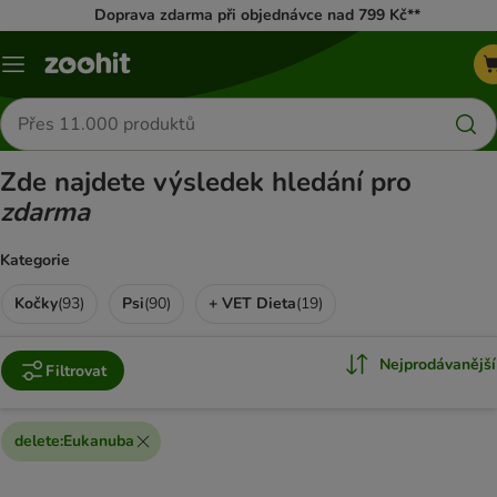
Doprava zdarma při objednávce nad 799 Kč**
Menu
Hledat
produkty
Zde najdete výsledek hledání pro
zdarma
Kategorie
Kočky
(
93
)
Psi
(
90
)
+ VET Dieta
(
19
)
Nejprodávanější
Filtrovat
delete
:
Eukanuba