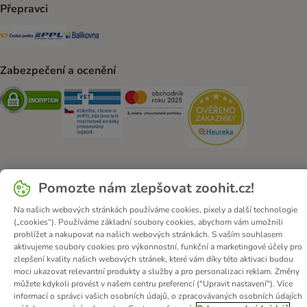
Přepravci
Česká pošta Shipping Method
PPL Shipping Method
Balíkovna Shipping Method
Zabezpečení a ocenění
Security
Security
Security
Security
Pomozte nám zlepšovat zoohit.cz!
O zoohit
Kariéra
Firemní webové stránky
Impressum
Na našich webových stránkách používáme cookies, pixely a další technologie
Všeobecné obchodní podmínky
Zde odstoupit od smlouvy
(„cookies“). Používáme základní soubory cookies, abychom vám umožnili
Zákon o digitálních službách
Likvidace baterií
Kontakt
prohlížet a nakupovat na našich webových stránkách. S vaším souhlasem
aktivujeme soubory cookies pro výkonnostní, funkční a marketingové účely pro
Poštovné a dodací termín
Způsoby platby
zlepšení kvality našich webových stránek, které vám díky této aktivaci budou
Partnerský program
Ochrana osobních údajů
moci ukazovat relevantní produkty a služby a pro personalizaci reklam. Změny
můžete kdykoli provést v našem centru preferencí ("Upravit nastavení"). Více
Ochrana osobních údajů
Prohlášení o přístupnosti
informací o správci vašich osobních údajů, o zpracovávaných osobních údajích