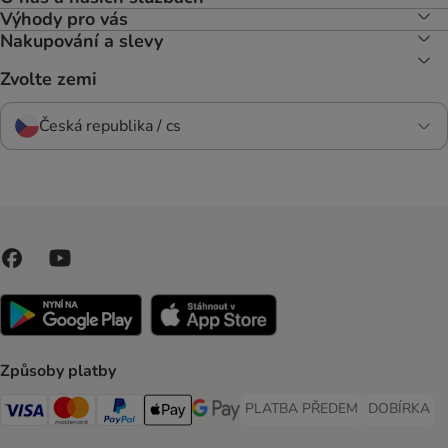
Výhody pro vás
Nakupování a slevy
Zvolte zemi
Česká republika / cs
Způsoby platby
PLATBA PŘEDEM
DOBÍRKA
PLATBA PŘEDEM Payment Met
DOBÍRKA Pa
Visa Payment Method
Mastercard Payment Method
PayPal Payment Method
Apple pay Payment Method
GooglePay Payment Method