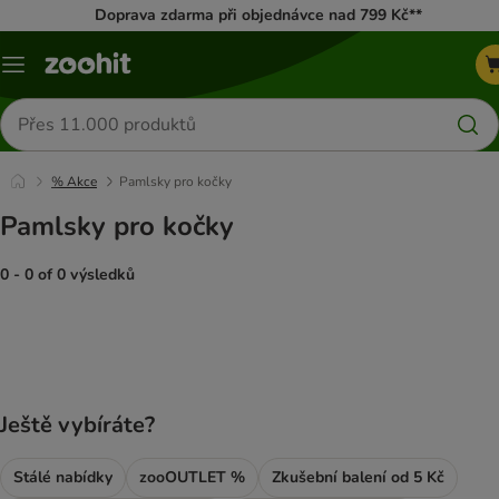
Doprava zdarma při objednávce nad 799 Kč**
Menu
Hledat
produkty
% Akce
Pamlsky pro kočky
Pamlsky pro kočky
0 - 0 of 0 výsledků
product items have been changed
Ještě vybíráte?
Stálé nabídky
zooOUTLET %
Zkušební balení od 5 Kč