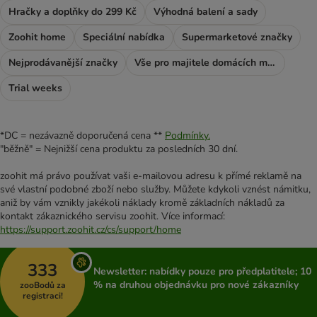
Hračky a doplňky do 299 Kč
Výhodná balení a sady
Zoohit home
Speciální nabídka
Supermarketové značky
Nejprodávanější značky
Vše pro majitele domácích mazlíčků
Trial weeks
*DC = nezávazně doporučená cena **
Podmínky.
"běžně" = Nejnižší cena produktu za posledních 30 dní.
zoohit má právo používat vaši e-mailovou adresu k přímé reklamě na
své vlastní podobné zboží nebo služby. Můžete kdykoli vznést námitku,
aniž by vám vznikly jakékoli náklady kromě základních nákladů za
kontakt zákaznického servisu zoohit. Více informací:
https://support.zoohit.cz/cs/support/home
333
Newsletter: nabídky pouze pro předplatitele; 10
% na druhou objednávku pro nové zákazníky
zooBodů za
registraci!