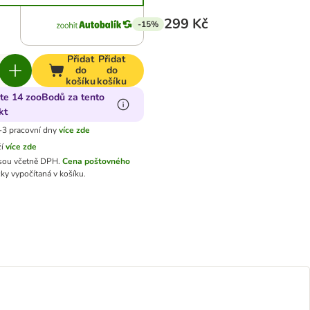
299 Kč
-15%
Přidat
Přidat
do
do
košíku
košíku
jte 14 zooBodů za tento
kt
-3 pracovní dny
více zde
ží
více zde
sou včetně DPH.
Cena poštovného
ky vypočítaná v košíku.