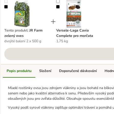
JR Farm zelený oves
Versele-Laga Cavia Complete pro 
Tento produkt
:
JR Farm
Versele-Laga Cavia
zelený oves
Complete pro morčata
dvojité balení 2 x 500 g
1,75 kg
Popis produktu
Složení
Doporučené dávkování
Hodn
Mladé rostlinky ovsa jsou zdrojem vlákniny a jsou bohaté na bílkov
senem nebo jako kvalitní alternativa k senu. Především vysoký podí
obsažených jsou pro zvířata důležité. Obsahuje spoustu esenciálních 
Vysoký podíl syrové vlákniny zajišťuje optimální trávení a pomáhá 