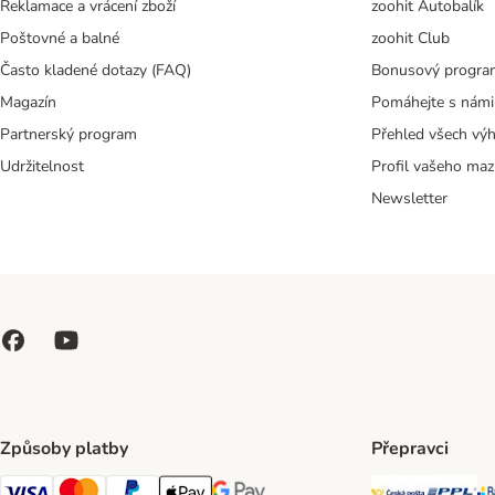
Reklamace a vrácení zboží
zoohit Autobalík
Poštovné a balné
zoohit Club
Často kladené dotazy (FAQ)
Bonusový progra
Magazín
Pomáhejte s námi
Partnerský program
Přehled všech vý
Udržitelnost
Profil vašeho maz
Newsletter
Způsoby platby
Přepravci
Česká poš
PP