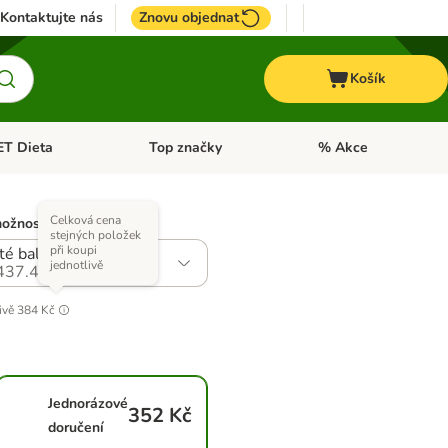
Kontaktujte nás
Znovu objednat
Košík
ET Dieta
Top značky
% Akce
t menu: Koně
Otevřít menu: + VET Dieta
Otevřít menu: Top znač
Celková cena
možností)
stejných položek
při koupi
ité balení 2 x 500 g
jednotlivě
437.4
ivě
384 Kč
Jednorázové
352 Kč
doručení