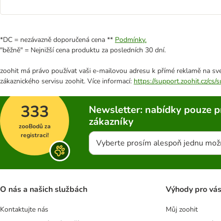
*DC = nezávazně doporučená cena **
Podmínky.
"běžně" = Nejnižší cena produktu za posledních 30 dní.
zoohit má právo používat vaši e-mailovou adresu k přímé reklamě na své
zákaznického servisu zoohit. Více informací:
https://support.zoohit.cz/cs
333
Newsletter: nabídky pouze p
zákazníky
zooBodů za
registraci!
Vyberte prosím alespoň jednu mož
O nás a našich službách
Výhody pro vá
Kontaktujte nás
Můj zoohit