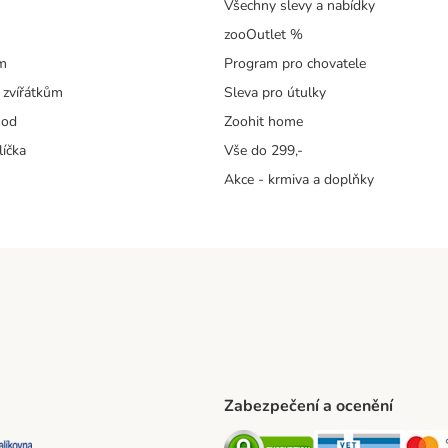
Všechny slevy a nabídky
zooOutlet %
m
Program pro chovatele
 zvířátkům
Sleva pro útulky
hod
Zoohit home
líčka
Vše do 299,-
Akce - krmiva a doplňky
Zabezpečení a ocenění
ta Shipping Method
L Shipping Method
Balíkovna Shipping Method
Security
Securit