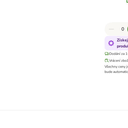
Získe
produ
Dodání za 1
Vrácení zbo
Všechny ceny j
bude automatic