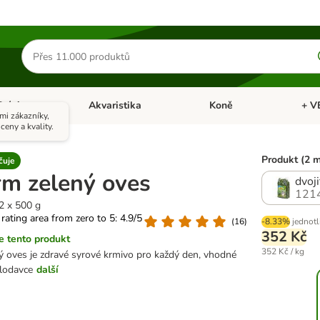
Hledat
produkty
Ptáci
Akvaristika
Koně
+ V
vřít menu: Malá zvířata
Otevřít menu: Ptáci
Otevřít menu: Akvaristika
Otevří
mi zákazníky,
ceny a kvality.
Produkt (2 
čuje
rm zelený oves
dvoj
121
 2 x 500 g
 rating area from zero to 5: 4.9/5
(
16
)
-8.33%
jednotl
352 Kč
 tento produkt
352 Kč / kg
ý oves je zdravé syrové krmivo pro každý den, vhodné
lodavce
další