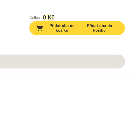
0 Kč
Celkem
Přidat oba do
Přidat oba do
košíku
košíku