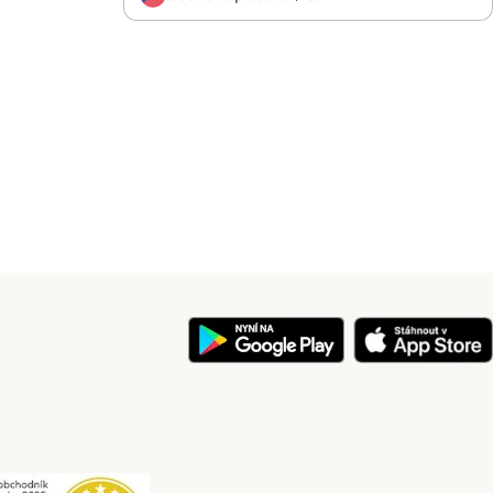
y
Security
Security