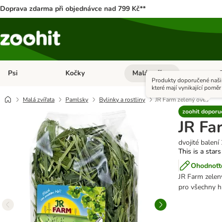
Doprava zdarma při objednávce nad 799 Kč**
Psi
Kočky
Malá zvířata
Otevřít menu: Psi
Otevřít menu: Kočky
Ote
Produkty doporučené naši
které mají vynikající poměr 
Malá zvířata
Pamlsky
Bylinky a rostliny
JR Farm zelený oves
zoohit doporu
JR Fa
dvojité balení
This is a stars
Ohodnoťte
JR Farm zelen
pro všechny h