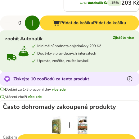
203 K
-15%
Přidat do košíku
Přidat do košíku
Zjistěte více
zoohit Autobalík
Minimální hodnota objednávky 299 Kč
Dodávky v pravidelných intervalech
Upravte, změňte, zrušte kdykoli
Získejte 10 zooBodů za tento produkt
Dodání za 1-3 pracovní dny
více zde
Vrácení zboží
více zde
Často dohromady zakoupené produkty
Celkem