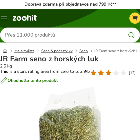
Doprava zdarma při objednávce nad 799 Kč**
Menu
Hledat
produkty
Malá zvířata
Seno & podestýlky
Seno
JR Farm seno z horských lu
JR Farm seno z horských luk
2,5 kg
This is a stars rating area from zero to 5: 2.9/5
(
12
)
Ohodnoťte tento produkt