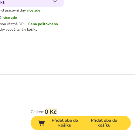
kt
-3 pracovní dny
více zde
ží
více zde
jsou včetně DPH.
Cena poštovného
ky vypočítaná v košíku.
0 Kč
Celkem
Přidat oba do
Přidat oba do
košíku
košíku