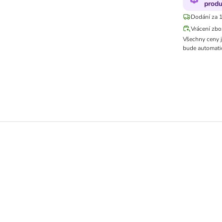
produ
Dodání za 1
Vrácení zbo
Všechny ceny 
bude automatic
(24 x 135 ml)