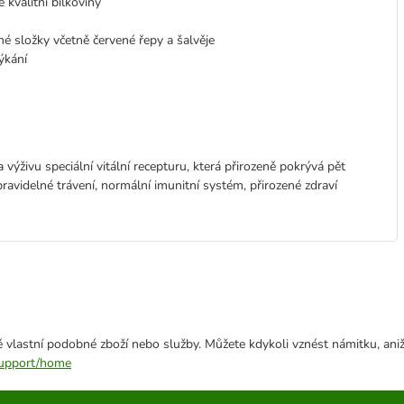
 kvalitní bílkoviny
é složky včetně červené řepy a šalvěje
ýkání
 výživu speciální vitální recepturu, která přirozeně pokrývá pět
ravidelné trávení, normální imunitní systém, přirozené zdraví
 vlastní podobné zboží nebo služby. Můžete kdykoli vznést námitku, aniž
/support/home