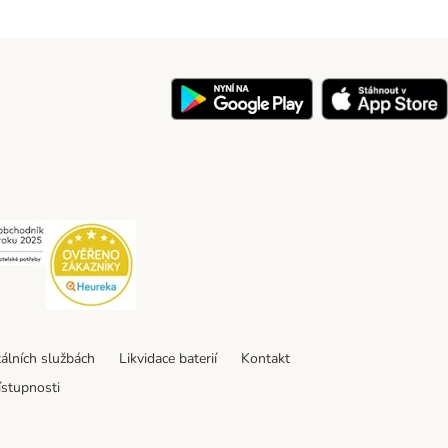
y
Security
Security
tálních službách
Likvidace baterií
Kontakt
ístupnosti