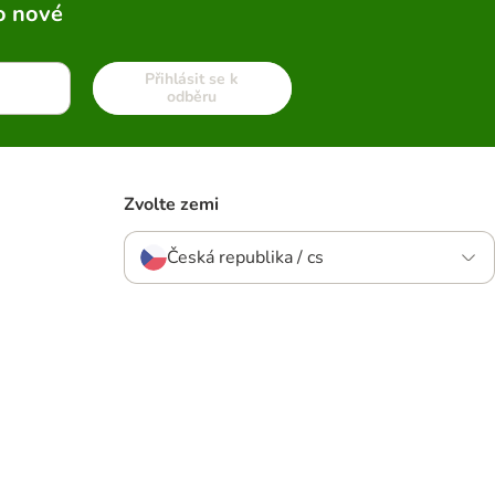
o nové
Přihlásit se k
odběru
Zvolte zemi
Česká republika / cs