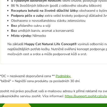
S vydatným bavorským hovězím:
velmi chutné, poskytuje vysoce
86 % živočišných bílkovin (podíl z celkového obsahu bílkovin)
Receptura bohatá na životně důležité látky:
obohacené o bylinn
Podpora péče o zuby:
extra velké krokety podporují důkladné žv
Obohaceno o novozélandskou slávku zelenoústou
Bez
přidaného cukru a sóji
Bez
umělých barviv, aromat a konzervantů
Místo výroby:
Německo
Na základě
Happy Cat Natural Life Concept®
vyvinuli odborníci na
nejdůležitějších potřeb kočky. Nutričně ověřený koncept podporuje p
močových cest a srdce a může podporovat kůži a srst.
*DC = nezávazně doporučená cena **
Podmínky.
"běžně" = Nejnižší cena produktu za posledních 30 dní.
zoohit má právo používat vaši e-mailovou adresu k přímé reklamě na své
zákaznického servisu zoohit. Více informací:
https://support.zoohit.cz/cs