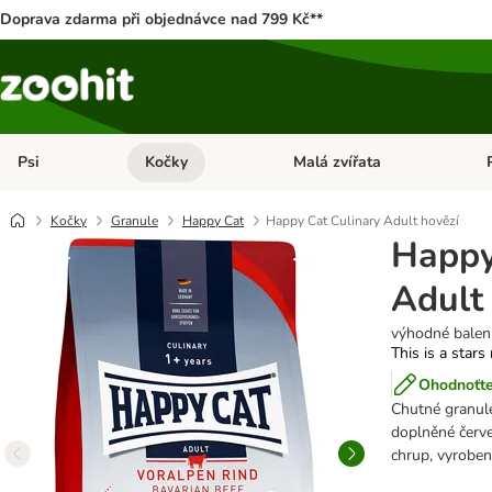
Doprava zdarma při objednávce nad 799 Kč**
Psi
Kočky
Malá zvířata
Otevřít menu: Psi
Otevřít menu: Kočky
Ote
Kočky
Granule
Happy Cat
Happy Cat Culinary Adult hovězí
Happy
Adult
výhodné balení
This is a stars
Ohodnoťte
Chutné granule
doplněné červe
chrup, vyrobe