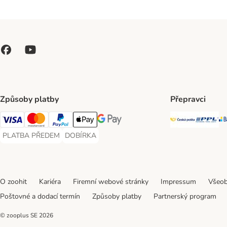
Způsoby platby
Přepravci
Česká poš
PP
Visa Payment Method
Mastercard Payment Method
PayPal Payment Method
Apple pay Payment Method
GooglePay Payment Method
PLATBA PŘEDEM
DOBÍRKA
PLATBA PŘEDEM Payment Method
DOBÍRKA Payment Method
O zoohit
Kariéra
Firemní webové stránky
Impressum
Všeob
Poštovné a dodací termín
Způsoby platby
Partnerský program
© zooplus SE
2026