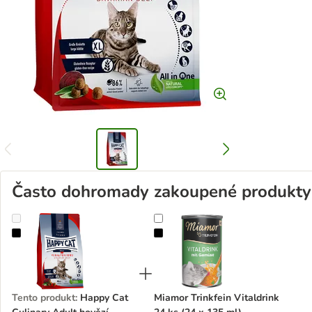
Často dohromady zakoupené produkty
Happy Cat Culinary Adult hovězí
Miamor Trinkfein Vitaldrink 24 ks 
Tento produkt
:
Happy Cat
Miamor Trinkfein Vitaldrink