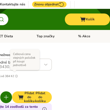
Kontaktujte nás
Znovu objednat
Košík
ET Dieta
Top značky
% Akce
t menu: Koně
Otevřít menu: + VET Dieta
Otevřít menu: Top znač
Celková cena
možností)
stejných položek
při koupi
dné balení: 2 x 1,3 kg
jednotlivě
3430.1
livě
384 Kč
Přidat
Přidat
do
do
košíku
košíku
jte 14 zooBodů za tento