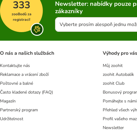
333
Newsletter: nabídky pouze p
zákazníky
zooBodů za
registraci!
Vyberte prosím alespoň jednu mož
O nás a našich službách
Výhody pro vá
Kontaktujte nás
Můj zoohit
Reklamace a vrácení zboží
zoohit Autobalík
Poštovné a balné
zoohit Club
Často kladené dotazy (FAQ)
Bonusový progra
Magazín
Pomáhejte s námi
Partnerský program
Přehled všech vý
Udržitelnost
Profil vašeho maz
Newsletter