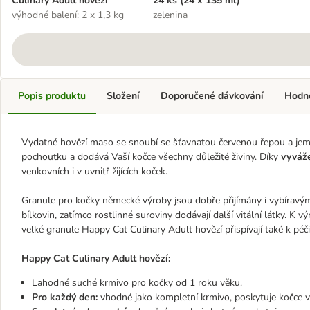
Culinary Adult hovězí
24 ks (24 x 135 ml)
výhodné balení: 2 x 1,3 kg
zelenina
Popis produktu
Složení
Doporučené dávkování
Hodn
Vydatné hovězí maso se snoubí se šťavnatou červenou řepou a jemno
pochoutku a dodává Vaší kočce všechny důležité živiny. Díky
vyváž
venkovních i v uvnitř žijících koček.
Granule pro kočky německé výroby jsou dobře přijímány i vybíravým
bílkovin, zatímco rostlinné suroviny dodávají další vitální látky. K 
velké granule Happy Cat Culinary Adult hovězí přispívají také k péč
Happy Cat Culinary Adult hovězí:
Lahodné suché krmivo pro kočky od 1 roku věku.
Pro každý den:
vhodné jako kompletní krmivo, poskytuje kočce vš