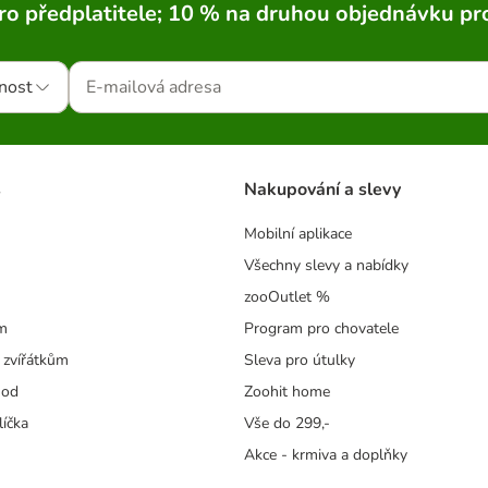
ro předplatitele; 10 % na druhou objednávku pr
nost
s
Nakupování a slevy
Mobilní aplikace
Všechny slevy a nabídky
zooOutlet %
m
Program pro chovatele
 zvířátkům
Sleva pro útulky
hod
Zoohit home
líčka
Vše do 299,-
Akce - krmiva a doplňky