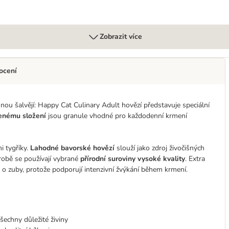
Zobrazit více
ocení
u šalvějí: Happy Cat Culinary Adult hovězí představuje speciální
enému složení
jsou granule vhodné pro každodenní krmení
i tygříky.
Lahodné bavorské hovězí
slouží jako zdroj živočišných
výrobě se používají vybrané
přírodní suroviny vysoké kvality
. Extra
i o zuby, protože podporují intenzivní žvýkání během krmení.
echny důležité živiny