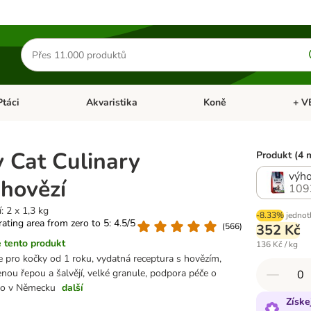
Hledat
produkty
Ptáci
Akvaristika
Koně
+ V
vřít menu: Malá zvířata
Otevřít menu: Ptáci
Otevřít menu: Akvaristika
Otevří
 Cat Culinary
Produkt (4 
výho
 hovězí
109
: 2 x 1,3 kg
-8.33%
jednot
 rating area from zero to 5: 4.5/5
(
566
)
352 Kč
 tento produkt
136 Kč / kg
 pro kočky od 1 roku, vydatná receptura s hovězím,
nou řepou a šalvějí, velké granule, podpora péče o
no v Německu
další
Získe