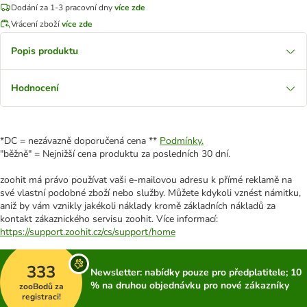
Dodání za 1-3 pracovní dny
více zde
Vrácení zboží
více zde
Popis produktu
Hodnocení
*DC = nezávazně doporučená cena **
Podmínky.
"běžně" = Nejnižší cena produktu za posledních 30 dní.
zoohit má právo používat vaši e-mailovou adresu k přímé reklamě na
své vlastní podobné zboží nebo služby. Můžete kdykoli vznést námitku,
aniž by vám vznikly jakékoli náklady kromě základních nákladů za
kontakt zákaznického servisu zoohit. Více informací:
https://support.zoohit.cz/cs/support/home
333
Newsletter: nabídky pouze pro předplatitele; 10
% na druhou objednávku pro nové zákazníky
zooBodů za
registraci!