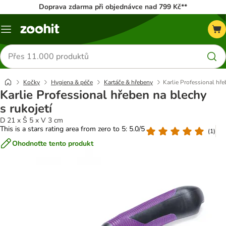
Doprava zdarma při objednávce nad 799 Kč**
Menu
Hledat
produkty
Kočky
Hygiena & péče
Kartáče & hřebeny
Karlie Professional hře
Karlie Professional hřeben na blechy
s rukojetí
D 21 x Š 5 x V 3 cm
This is a stars rating area from zero to 5: 5.0/5
(
1
)
Ohodnoťte tento produkt