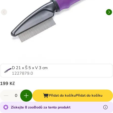
D 21 x Š 5 x V 3 cm
1227879.0
199 Kč
Přidat do košíku
Přidat do košíku
Získejte 8 zooBodů za tento produkt