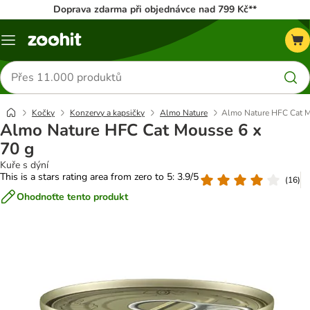
Doprava zdarma při objednávce nad 799 Kč**
Menu
Hledat
produkty
Kočky
Konzervy a kapsičky
Almo Nature
Almo Nature HFC Cat M
Almo Nature HFC Cat Mousse 6 x
70 g
Kuře s dýní
This is a stars rating area from zero to 5: 3.9/5
(
16
)
Ohodnoťte tento produkt