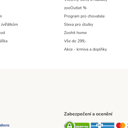
zooOutlet %
m
Program pro chovatele
 zvířátkům
Sleva pro útulky
hod
Zoohit home
líčka
Vše do 299,-
Akce - krmiva a doplňky
Zabezpečení a ocenění
ta Shipping Method
L Shipping Method
Balíkovna Shipping Method
Security
Securit