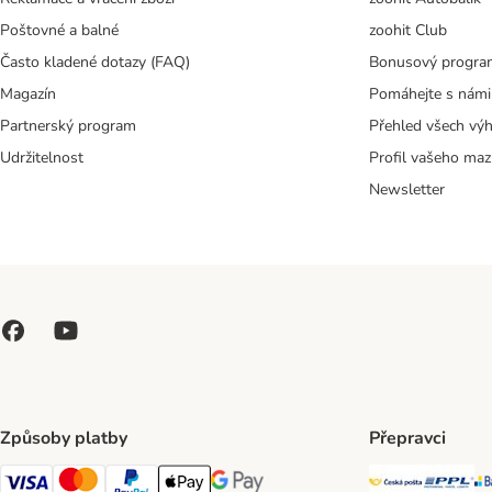
Poštovné a balné
zoohit Club
Často kladené dotazy (FAQ)
Bonusový progra
Magazín
Pomáhejte s námi
Partnerský program
Přehled všech vý
Udržitelnost
Profil vašeho maz
Newsletter
Způsoby platby
Přepravci
Česká poš
PP