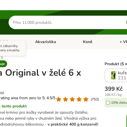
Hledat
produkty
Ptáci
Akvaristika
Koně
+ V
vřít menu: Malá zvířata
Otevřít menu: Ptáci
Otevřít menu: Akvaristika
Otevří
i zákazníky,
eny a kvality.
 g
Produkt (5 
uje
Original v želé 6 x
kuře
211
399 Kč
elé
166 Kč / kg
 rating area from zero to 5: 4.5/5
(
752
)
-15% Aktiv
 tento produkt
ové krmivo pro kočky vyrobené ze spousty čistého,
sa nebo jemné ryby v chutném želé. Vhodná výživa pro
jednodruhovou bílkovinou -
v praktické
400 g konzervě!