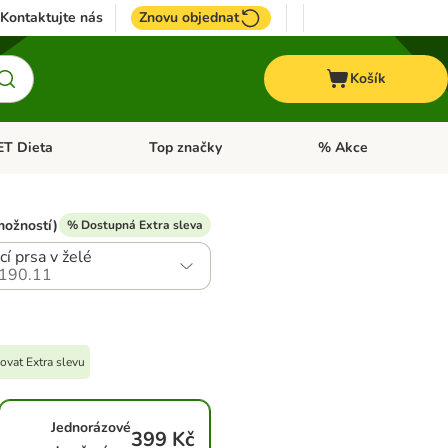
Kontaktujte nás
Znovu objednat
Košík
ET Dieta
Top značky
% Akce
t menu: Koně
Otevřít menu: + VET Dieta
Otevřít menu: Top znač
možností)
% Dostupná Extra sleva
cí prsa v želé
190.11
ovat Extra slevu
Jednorázové
399 Kč