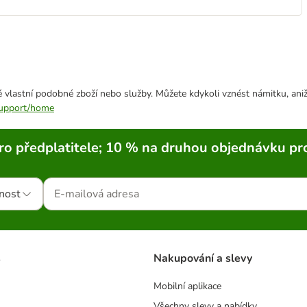
 vlastní podobné zboží nebo služby. Můžete kdykoli vznést námitku, aniž
/support/home
ro předplatitele; 10 % na druhou objednávku pr
nost
s
Nakupování a slevy
Mobilní aplikace
Všechny slevy a nabídky