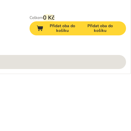
0 Kč
Celkem
Přidat oba do
Přidat oba do
košíku
košíku