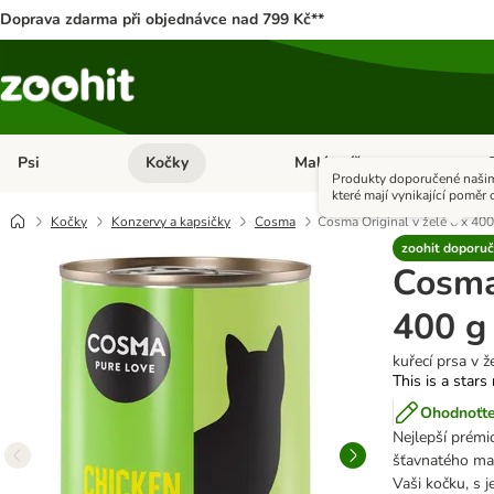
Doprava zdarma při objednávce nad 799 Kč**
Psi
Kočky
Malá zvířata
Otevřít menu: Psi
Otevřít menu: Kočky
Ote
Produkty doporučené našim
které mají vynikající poměr c
Kočky
Konzervy a kapsičky
Cosma
Cosma Original v želé 6 x 400
zoohit doporuč
Cosma 
400 g
kuřecí prsa v ž
This is a stars
Ohodnoťte
Nejlepší prémi
šťavnatého ma
Vaši kočku, s 