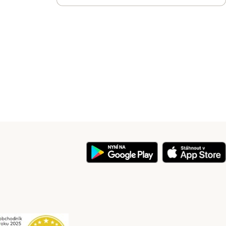
y
Security
Security