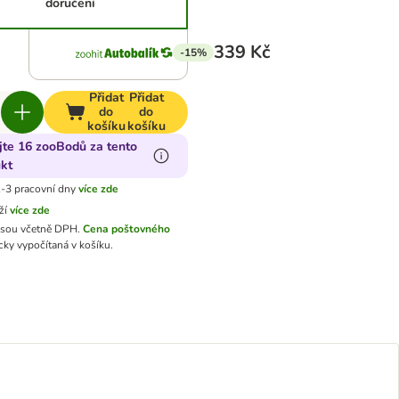
doručení
339 Kč
-15%
Přidat
Přidat
do
do
košíku
košíku
jte 16 zooBodů za tento
kt
-3 pracovní dny
více zde
ží
více zde
jsou včetně DPH.
Cena poštovného
ky vypočítaná v košíku.