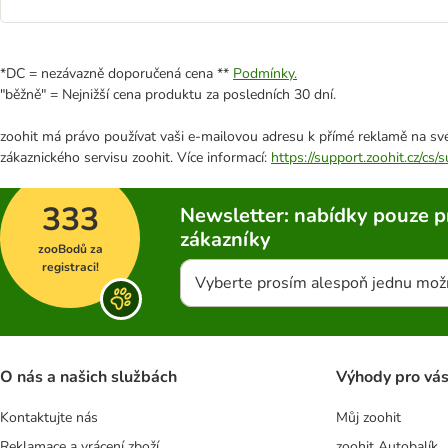
*DC = nezávazně doporučená cena **
Podmínky.
"běžně" = Nejnižší cena produktu za posledních 30 dní.
zoohit má právo používat vaši e-mailovou adresu k přímé reklamě na své
zákaznického servisu zoohit. Více informací:
https://support.zoohit.cz/cs
333
Newsletter: nabídky pouze p
zákazníky
zooBodů za
registraci!
Vyberte prosím alespoň jednu mož
O nás a našich službách
Výhody pro vá
Kontaktujte nás
Můj zoohit
Reklamace a vrácení zboží
zoohit Autobalík