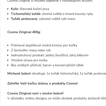
Cosma Original si můžete objednat v následujících druzích:
Kuře:
šťavnatá kuřecí prsa
Tichomořský tuňák:
chutné světlé a tmavé kousky ryby
Tuňák pruhovaný
: vybrané světlé rybí maso
Cosma Original 400g:
Prémiové doplňkové mokré krmivo pro kočky
Z čerstvého masa nebo ryb
Jednodruhový produkt: jediný živočišný zdroj bílkovin
Vhodná strava pro kočky
Bez umělých příchutí, barviv a konzervačních látek
Míchané balení
obsahuje: 1x tuňák tichomořský, 1x tuňák pruhovaný
Zahrňte Vaši kočku láskou a produkty Cosma!
Cosma Original nyní v novém balení!
V důsledku změny designu se může obrázek produktu dočasně liši