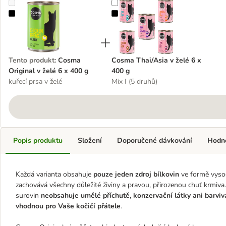
Cosma Original v želé 6 x 400 g
Cosma Thai/Asia v želé 6 x 400 g
Tento produkt
:
Cosma
Cosma Thai/Asia v želé 6 x
Original v želé 6 x 400 g
400 g
kuřecí prsa v želé
Mix I (5 druhů)
Popis produktu
Složení
Doporučené dávkování
Hodn
Každá varianta obsahuje
pouze jeden zdroj bílkovin
ve formě vysoc
zachovává všechny důležité živiny a pravou, přirozenou chuť krmiva
surovin
neobsahuje umělé příchutě, konzervační látky ani barviv
vhodnou pro Vaše kočičí přátele
.