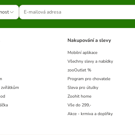
nost
s
Nakupování a slevy
Mobilní aplikace
Všechny slevy a nabídky
zooOutlet %
m
Program pro chovatele
 zvířátkům
Sleva pro útulky
hod
Zoohit home
líčka
Vše do 299,-
Akce - krmiva a doplňky