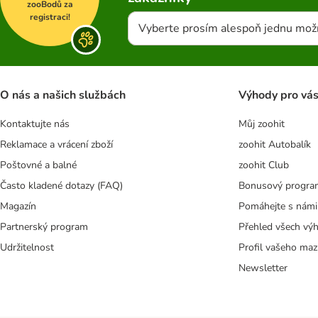
zooBodů za
registraci!
Vyberte prosím alespoň jednu mož
O nás a našich službách
Výhody pro vá
Kontaktujte nás
Můj zoohit
Reklamace a vrácení zboží
zoohit Autobalík
Poštovné a balné
zoohit Club
Často kladené dotazy (FAQ)
Bonusový progra
Magazín
Pomáhejte s námi
Partnerský program
Přehled všech vý
Udržitelnost
Profil vašeho maz
Newsletter