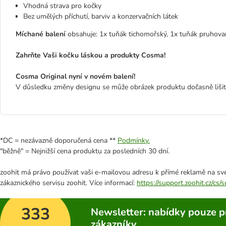
Vhodná strava pro kočky
Bez umělých příchutí, barviv a konzervačních látek
Míchané balení
obsahuje: 1x tuňák tichomořský, 1x tuňák pruhovaný
Zahrňte Vaši kočku láskou a produkty Cosma!
Cosma Original nyní v novém balení!
V důsledku změny designu se může obrázek produktu dočasně liši
*DC = nezávazně doporučená cena **
Podmínky.
"běžně" = Nejnižší cena produktu za posledních 30 dní.
zoohit má právo používat vaši e-mailovou adresu k přímé reklamě na své
zákaznického servisu zoohit. Více informací:
https://support.zoohit.cz/cs
333
Newsletter: nabídky pouze p
zákazníky