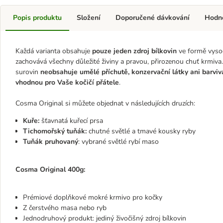
Popis produktu
Složení
Doporučené dávkování
Hodn
Každá varianta obsahuje
pouze jeden zdroj bílkovin
ve formě vysoc
zachovává všechny důležité živiny a pravou, přirozenou chuť krmiva
surovin
neobsahuje umělé příchutě, konzervační látky ani barviv
vhodnou pro Vaše kočičí přátele
.
Cosma Original si můžete objednat v následujících druzích:
Kuře:
šťavnatá kuřecí prsa
Tichomořský tuňák:
chutné světlé a tmavé kousky ryby
Tuňák pruhovaný
: vybrané světlé rybí maso
Cosma Original 400g:
Prémiové doplňkové mokré krmivo pro kočky
Z čerstvého masa nebo ryb
Jednodruhový produkt: jediný živočišný zdroj bílkovin