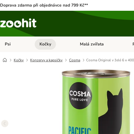
Doprava zdarma při objednávce nad 799 Kč**
Psi
Kočky
Malá zvířata
Otevřít menu: Psi
Otevřít menu: Kočky
Ote
Kočky
Konzervy a kapsičky
Cosma
Cosma Original v želé 6 x 400