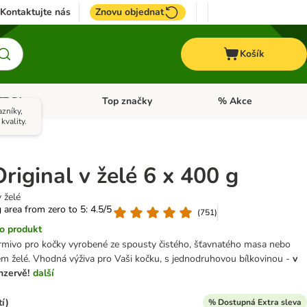
Kontaktujte nás
Znovu objednat
Košík
ET Dieta
Top značky
% Akce
t menu: Koně
Otevřít menu: + VET Dieta
Otevřít menu: Top znač
zníky,
kvality.
iginal v želé 6 x 400 g
 želé
g area from zero to 5: 4.5/5
(
751
)
o produkt
krmivo pro kočky vyrobené ze spousty čistého, šťavnatého masa nebo
m želé. Vhodná výživa pro Vaši kočku, s jednodruhovou bílkovinou -
v
nzervě!
další
í)
% Dostupná Extra sleva