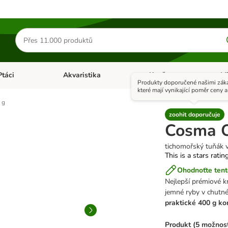
Hledat
produkty
Ptáci
Akvaristika
Koně
+ V
vřít menu: Malá zvířata
Otevřít menu: Ptáci
Otevřít menu: Akvaristika
Otevří
Produkty doporučené našimi záka
které mají vynikající poměr ceny a 
 g
zoohit doporučuje
Cosma Or
tichomořský tuňák v
This is a stars ratin
Ohodnoťte tent
Nejlepší prémiové 
jemné ryby v chutné
praktické
400 g ko
Produkt (5 možnost