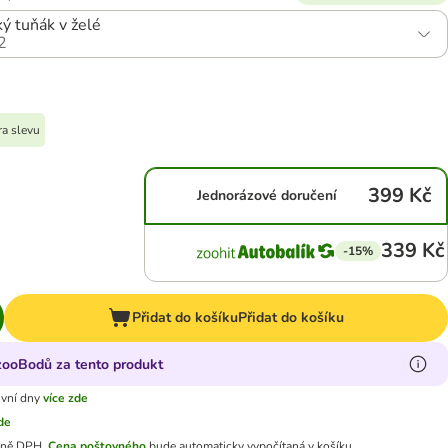
ý tuňák v želé
2
ra slevu
399 Kč
Jednorázové doručení
339 Kč
-15%
Přidat do košíku
Přidat do košíku
 zooBodů za tento produkt
ovní dny
více zde
zde
tně DPH.
Cena poštovného
bude automaticky vypočítaná v košíku.