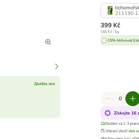
tichomořsk
211190.1
399 Kč
166 Kč / kg
-15% Aktivovat Ext
Zjistěte více
Získejte 16
Dodání za 1-3 prac
Vrácení zboží
více 
Všechny ceny jsou vče