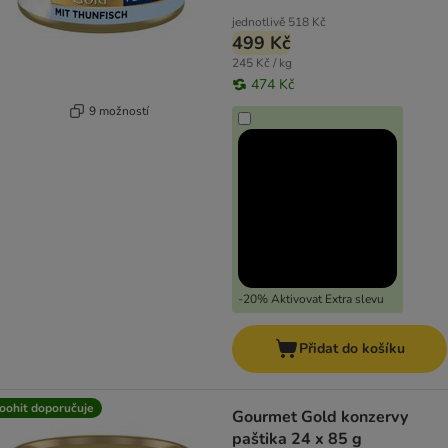
jednotlivě
518 Kč
499 Kč
245 Kč / kg
474 Kč
9 možností
-20% Aktivovat Extra slevu
Přidat do košíku
oohit doporučuje
Gourmet Gold konzervy
paštika 24 x 85 g