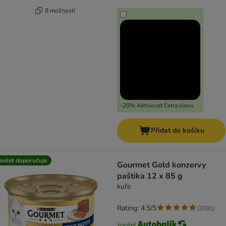
8 možností
-20% Aktivovat Extra slevu
Přidat do košíku
oohit doporučuje
Gourmet Gold konzervy
paštika 12 x 85 g
kuře
Rating: 4.5/5
(
2091
)