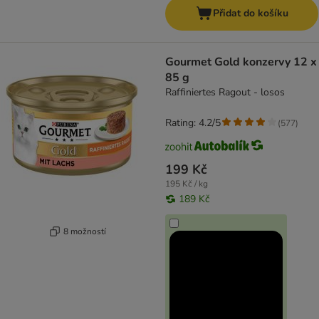
Přidat do košíku
Gourmet Gold konzervy 12 x
85 g
Raffiniertes Ragout - losos
Rating: 4.2/5
(
577
)
199 Kč
195 Kč / kg
189 Kč
8 možností