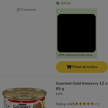
420 Kč
9 možností
-20% Aktivovat Extra slevu
Přidat do košíku
Gourmet Gold konzervy 12 x
85 g
kuře
Rating: 4.6/5
(
73
)