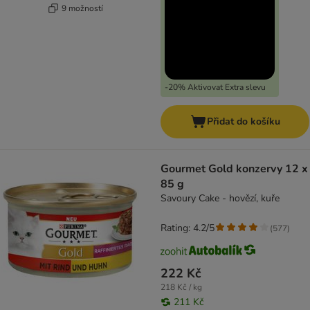
9 možností
-20% Aktivovat Extra slevu
Přidat do košíku
Gourmet Gold konzervy 12 x
85 g
Savoury Cake - hovězí, kuře
Rating: 4.2/5
(
577
)
222 Kč
218 Kč / kg
211 Kč