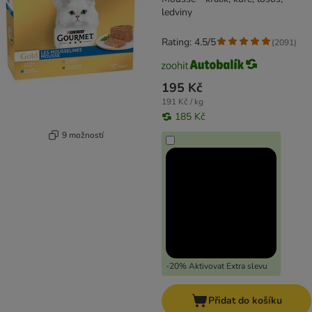
ledviny
Rating: 4.5/5
(
2091
)
195 Kč
191 Kč / kg
185 Kč
9 možností
-20% Aktivovat Extra slevu
Přidat do košíku