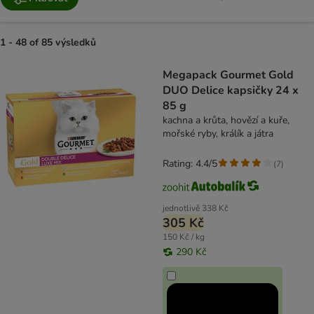
1 - 48 of 85 výsledků
product items have been changed
Megapack Gourmet Gold
DUO Delice kapsičky 24 x
85 g
kachna a krůta, hovězí a kuře,
mořské ryby, králík a játra
Rating: 4.4/5
(
7
)
jednotlivě
338 Kč
305 Kč
150 Kč / kg
290 Kč