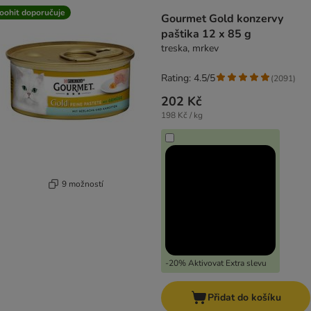
oohit doporučuje
Gourmet Gold konzervy
paštika 12 x 85 g
treska, mrkev
Rating: 4.5/5
(
2091
)
202 Kč
198 Kč / kg
9 možností
-20% Aktivovat Extra slevu
Přidat do košíku