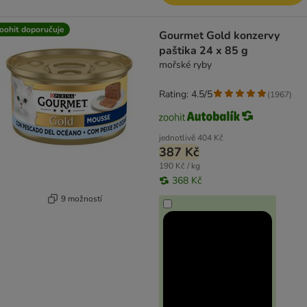
oohit doporučuje
Gourmet Gold konzervy
paštika 24 x 85 g
mořské ryby
Rating: 4.5/5
(
1967
)
jednotlivě
404 Kč
387 Kč
190 Kč / kg
368 Kč
9 možností