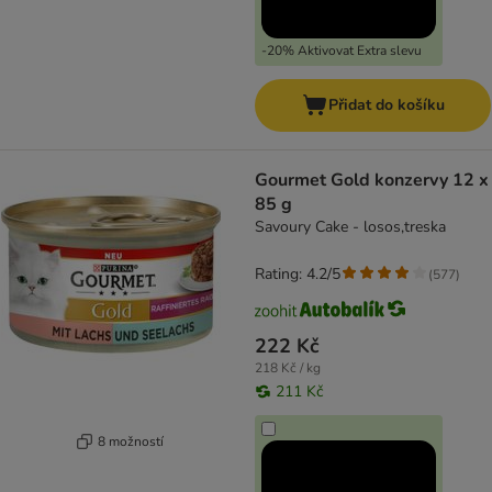
-20% Aktivovat Extra slevu
Přidat do košíku
Gourmet Gold konzervy 12 x
85 g
Savoury Cake - losos,treska
Rating: 4.2/5
(
577
)
222 Kč
218 Kč / kg
211 Kč
8 možností