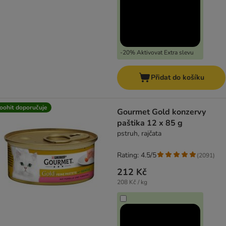
-20% Aktivovat Extra slevu
Přidat do košíku
oohit doporučuje
Gourmet Gold konzervy
paštika 12 x 85 g
pstruh, rajčata
Rating: 4.5/5
(
2091
)
212 Kč
208 Kč / kg