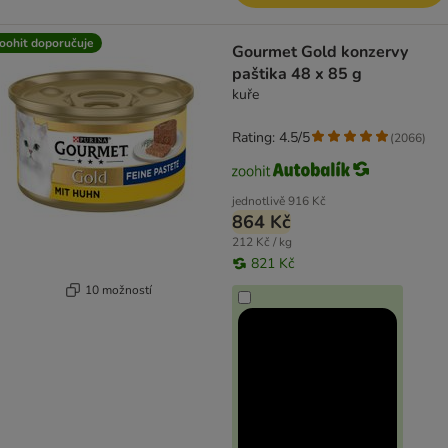
oohit doporučuje
Gourmet Gold konzervy
paštika 48 x 85 g
kuře
Rating: 4.5/5
(
2066
)
jednotlivě
916 Kč
864 Kč
212 Kč / kg
821 Kč
10 možností