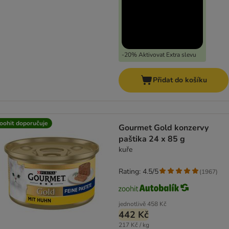
-20% Aktivovat Extra slevu
Přidat do košíku
oohit doporučuje
Gourmet Gold konzervy
paštika 24 x 85 g
kuře
Rating: 4.5/5
(
1967
)
jednotlivě
458 Kč
442 Kč
217 Kč / kg