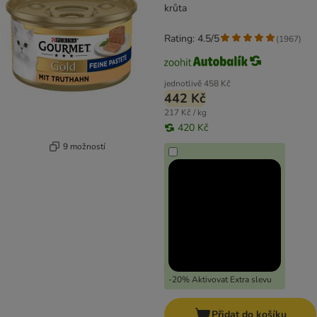
krůta
Rating: 4.5/5
(
1967
)
jednotlivě
458 Kč
442 Kč
217 Kč / kg
420 Kč
9 možností
-20% Aktivovat Extra slevu
Přidat do košíku