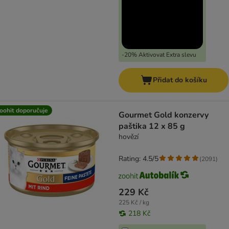
-20% Aktivovat Extra slevu
Přidat do košíku
oohit doporučuje
Gourmet Gold konzervy
paštika 12 x 85 g
hovězí
Rating: 4.5/5
(
2091
)
229 Kč
225 Kč / kg
218 Kč