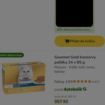
-20% Aktivovat Extra slevu
Přidat do košíku
oohit doporučuje
Gourmet Gold konzervy
paštika 24 x 85 g
Mousse - králík, kuře, losos,
ledviny
Rating: 4.5/5
(
1967
)
jednotlivě
390 Kč
357 Kč