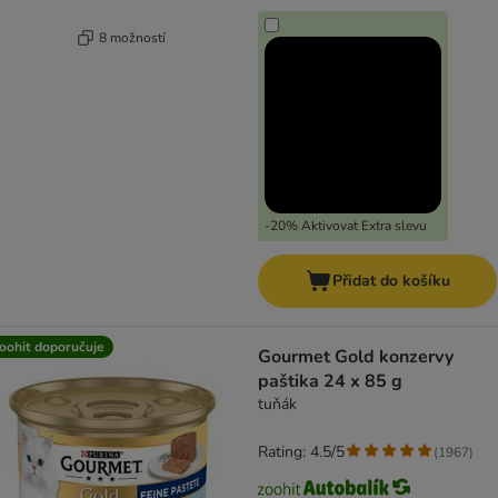
8 možností
-20% Aktivovat Extra slevu
Přidat do košíku
oohit doporučuje
Gourmet Gold konzervy
paštika 24 x 85 g
tuňák
Rating: 4.5/5
(
1967
)