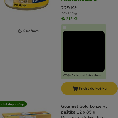
229 Kč
225 Kč / kg
218 Kč
9 možností
-20% Aktivovat Extra slevu
Přidat do košíku
oohit doporučuje
Gourmet Gold konzervy
paštika 12 x 85 g
Mousse - králík, kuře, losos,