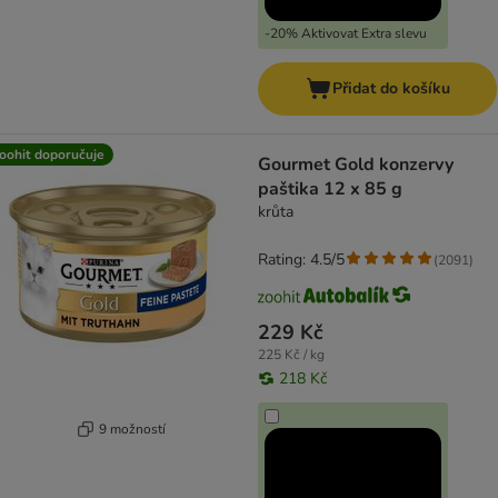
-20% Aktivovat Extra slevu
Přidat do košíku
oohit doporučuje
Gourmet Gold konzervy
paštika 12 x 85 g
krůta
Rating: 4.5/5
(
2091
)
229 Kč
225 Kč / kg
218 Kč
9 možností