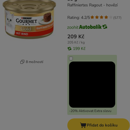
Raffiniertes Ragout - hovězí
Rating: 4.2/5
(
577
)
209 Kč
205 Kč / kg
199 Kč
8 možností
-20% Aktivovat Extra slevu
Přidat do košíku