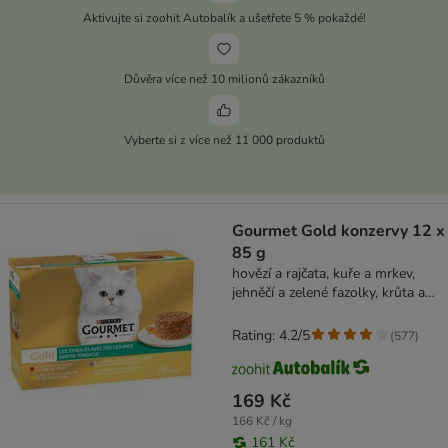
Aktivujte si zoohit Autobalík a ušetřete 5 % pokaždé!
Důvěra více než 10 milionů zákazníků
Vyberte si z více než 11 000 produktů
Gourmet Gold konzervy 12 x
85 g
hovězí a rajčata, kuře a mrkev,
jehněčí a zelené fazolky, krůta a
špenát
Rating: 4.2/5
(
577
)
169 Kč
166 Kč / kg
161 Kč