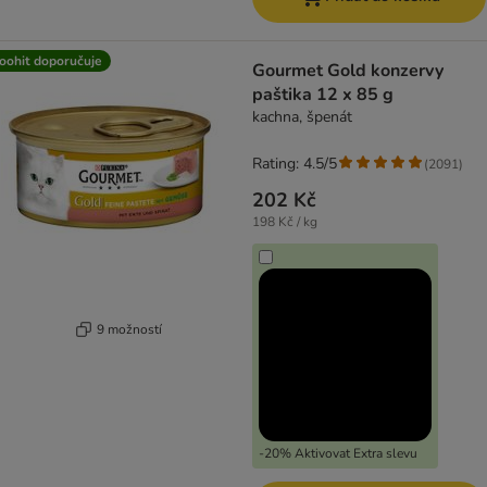
oohit doporučuje
Gourmet Gold konzervy
paštika 12 x 85 g
kachna, špenát
Rating: 4.5/5
(
2091
)
202 Kč
198 Kč / kg
9 možností
-20% Aktivovat Extra slevu