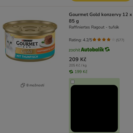
Gourmet Gold konzervy 12 x
85 g
Raffiniertes Ragout - tuňák
Rating: 4.2/5
(
577
)
209 Kč
205 Kč / kg
199 Kč
8 možností