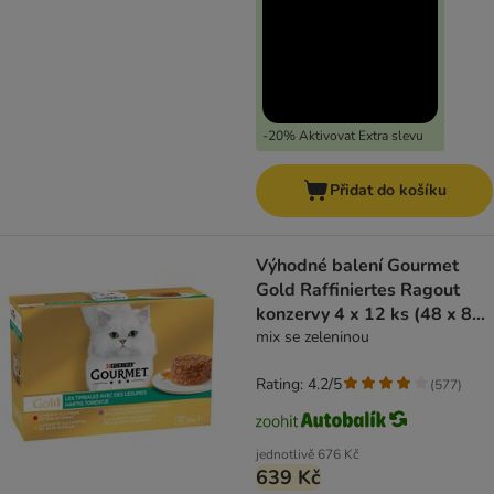
-20% Aktivovat Extra slevu
Přidat do košíku
Výhodné balení Gourmet
Gold Raffiniertes Ragout
konzervy 4 x 12 ks (48 x 85
g)
mix se zeleninou
Rating: 4.2/5
(
577
)
jednotlivě
676 Kč
639 Kč