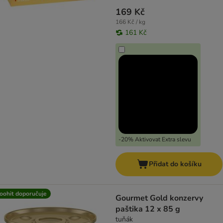
169 Kč
166 Kč / kg
161 Kč
-20% Aktivovat Extra slevu
Přidat do košíku
oohit doporučuje
Gourmet Gold konzervy
paštika 12 x 85 g
tuňák