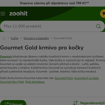
Doprava zdarma při objednávce nad 799 Kč**
Menu
Hledat
produkty
Kočky
Konzervy a kapsičky
Gourmet Gold
Gourmet Gold krmivo pro kočky
Gourmet
představuje lákavou nabídku kvalitních krmiv s neodolatelnými složkami,
které rozmazlí i ty nejnáročnější kočky. Vaše kočka si zaslouží jen to nejlepší. Krmiva
Gourmet se vyrábí ve velkém množství různých příchutí a druhů - suflé, paštika,
jemné kousky v omáčce. Každé krmivo Gourmet se vyznačuje harmonií kvalitních
přísad a jedinečné receptury. Gourmet - požitek, kterému Vaše kočka neodolá.
Další druhy krmiva Gourmet naleznete zde:
Gourmet Perle
,
Gourmet A la Carte
,
Gourmet Mon Petit,
Rybí delikatesa
,
Nejprodávanější
Filtrovat