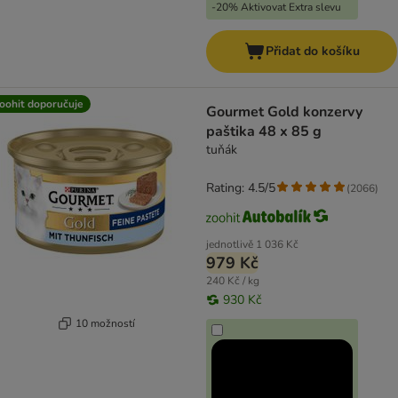
-20% Aktivovat Extra slevu
Přidat do košíku
oohit doporučuje
Gourmet Gold konzervy
paštika 48 x 85 g
tuňák
Rating: 4.5/5
(
2066
)
jednotlivě
1 036 Kč
979 Kč
240 Kč / kg
930 Kč
10 možností