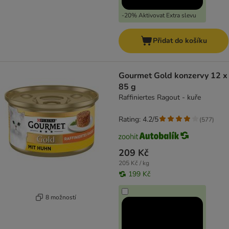
-20% Aktivovat Extra slevu
Přidat do košíku
Gourmet Gold konzervy 12 x
85 g
Raffiniertes Ragout - kuře
Rating: 4.2/5
(
577
)
209 Kč
205 Kč / kg
199 Kč
8 možností