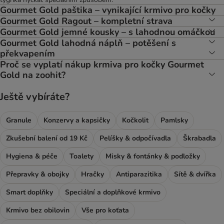
Gourmet Gold paštika – vynikající krmivo pro kočky
Gourmet Gold Ragout – kompletní strava
Gourmet Gold jemné kousky – s lahodnou omáčkou
Gourmet Gold lahodná náplň – potěšení s
překvapením
Proč se vyplatí nákup krmiva pro kočky Gourmet
Gold na zoohit?
Ještě vybíráte?
Granule
Konzervy a kapsičky
Kočkolit
Pamlsky
Zkušební balení od 19 Kč
Pelíšky & odpočívadla
Škrabadla
Hygiena & péče
Toalety
Misky & fontánky & podložky
Přepravky & obojky
Hračky
Antiparazitika
Sítě & dvířka
Smart doplňky
Speciální a doplňkové krmivo
Krmivo bez obilovin
Vše pro koťata