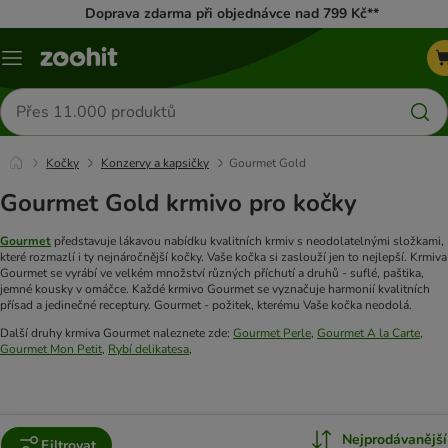
Doprava zdarma při objednávce nad 799 Kč**
Menu
Hledat
produkty
Kočky
Konzervy a kapsičky
Gourmet Gold
Gourmet Gold krmivo pro kočky
Gourmet
představuje lákavou nabídku kvalitních krmiv s neodolatelnými složkami,
které rozmazlí i ty nejnáročnější kočky. Vaše kočka si zaslouží jen to nejlepší. Krmiva
Gourmet se vyrábí ve velkém množství různých příchutí a druhů - suflé, paštika,
jemné kousky v omáčce. Každé krmivo Gourmet se vyznačuje harmonií kvalitních
přísad a jedinečné receptury. Gourmet - požitek, kterému Vaše kočka neodolá.
Další druhy krmiva Gourmet naleznete zde:
Gourmet Perle
,
Gourmet A la Carte
,
Gourmet Mon Petit,
Rybí delikatesa
,
Nejprodávanější
Filtrovat