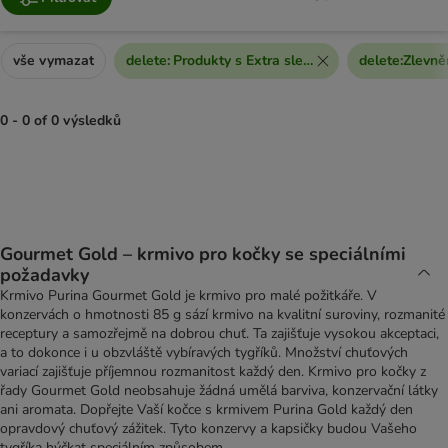
vše vymazat
delete
:
Produkty s Extra slevou
delete
:
Zlevně
0 - 0 of 0 výsledků
product items have been changed
Gourmet Gold – krmivo pro kočky se speciálními
požadavky
Krmivo Purina Gourmet Gold je krmivo pro malé požitkáře. V
konzervách o hmotnosti 85 g sází krmivo na kvalitní suroviny, rozmanité
receptury a samozřejmě na dobrou chuť. Ta zajišťuje vysokou akceptaci,
a to dokonce i u obzvláště vybíravých tygříků. Množství chuťových
variací zajišťuje příjemnou rozmanitost každý den. Krmivo pro kočky z
řady Gourmet Gold neobsahuje žádná umělá barviva, konzervační látky
ani aromata. Dopřejte Vaší kočce s krmivem Purina Gold každý den
opravdový chuťový zážitek. Tyto konzervy a kapsičky budou Vašeho
tygříka hýčkat speciálním způsobem.