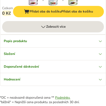
Celkem
Přidat oba do košíku
Přidat oba do košíku
0 Kč
Zobrazit více
Popis produktu
Složení
Doporučené dávkování
Hodnocení
*DC = nezávazně doporučená cena **
Podmínky.
"běžně" = Nejnižší cena produktu za posledních 30 dní.