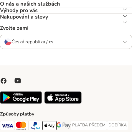
O nás a našich službách
Výhody pro vás
Nakupování a slevy
Zvolte zemi
Česká republika / cs
Způsoby platby
PLATBA PŘEDEM
DOBÍRKA
PLATBA PŘEDEM Payment Met
DOBÍRKA Pa
Visa Payment Method
Mastercard Payment Method
PayPal Payment Method
Apple pay Payment Method
GooglePay Payment Method