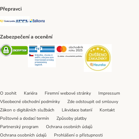
Přepravci
Česká pošta Shipping Method
PPL Shipping Method
Balíkovna Shipping Method
Zabezpečení a ocenění
Security
Security
Security
Security
O zoohit
Kariéra
Firemní webové stránky
Impressum
Všeobecné obchodní podmínky
Zde odstoupit od smlouvy
Zákon o digitálních službách
Likvidace baterií
Kontakt
Poštovné a dodací termín
Způsoby platby
Partnerský program
Ochrana osobních údajů
Ochrana osobních údajů
Prohlášení o přístupnosti