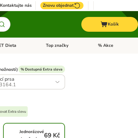
Kontaktujte nás
Znovu objednat
Košík
ET Dieta
Top značky
% Akce
t menu: Koně
Otevřít menu: + VET Dieta
Otevřít menu: Top znač
možností)
% Dostupná Extra sleva
cí prsa
3164.1
ovat Extra slevu
Jednorázové
69 Kč