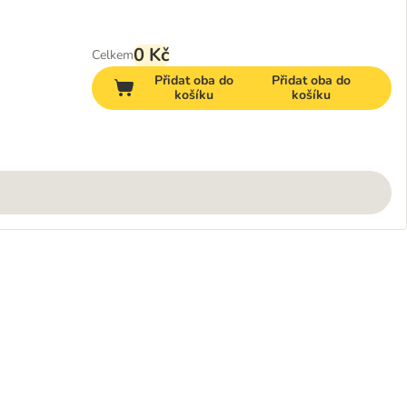
0 Kč
Celkem
Přidat oba do
Přidat oba do
košíku
košíku