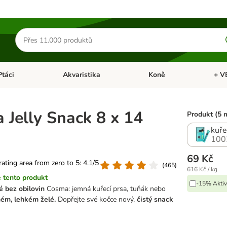
Hledat
produkty
Ptáci
Akvaristika
Koně
+ V
vřít menu: Malá zvířata
Otevřít menu: Ptáci
Otevřít menu: Akvaristika
Otevří
 Jelly Snack 8 x 14
Produkt (5 
kuře
100
69 Kč
 rating area from zero to 5: 4.1/5
(
465
)
616 Kč / kg
 tento produkt
-15% Aktiv
é bez obilovin
Cosma: jemná kuřecí prsa, tuňák nebo
ém, lehkém želé.
Dopřejte své kočce nový,
čistý snack