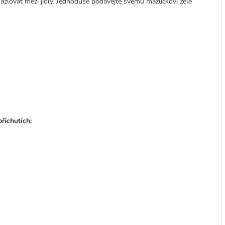
zlovat mezi jídly. Jednoduše podávejte svému mazlíčkovi želé
říchutích: