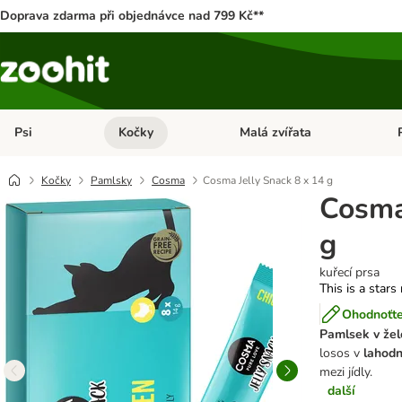
Doprava zdarma při objednávce nad 799 Kč**
Psi
Kočky
Malá zvířata
Otevřít menu: Psi
Otevřít menu: Kočky
Ote
Kočky
Pamlsky
Cosma
Cosma Jelly Snack 8 x 14 g
Cosma
g
kuřecí prsa
This is a stars
Ohodnoťte
Pamlsek v žel
losos v
lahodn
mezi jídly.
další