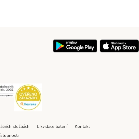
y
Security
Security
tálních službách
Likvidace baterií
Kontakt
ístupnosti