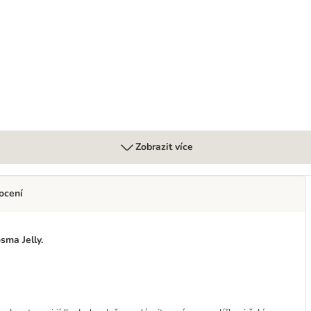
Zobrazit více
ocení
ma Jelly.