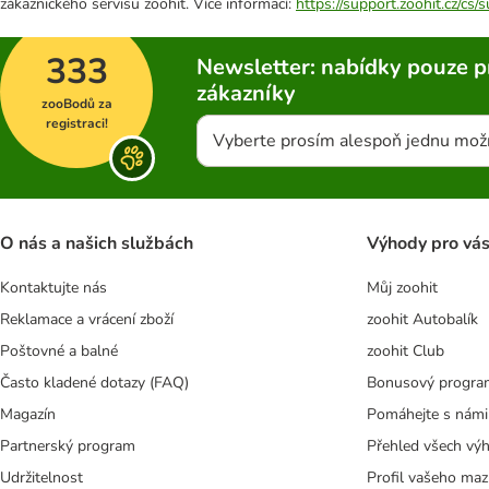
zákaznického servisu zoohit. Více informací:
https://support.zoohit.cz/cs
333
Newsletter: nabídky pouze p
zákazníky
zooBodů za
registraci!
Vyberte prosím alespoň jednu mož
O nás a našich službách
Výhody pro vá
Kontaktujte nás
Můj zoohit
Reklamace a vrácení zboží
zoohit Autobalík
Poštovné a balné
zoohit Club
Často kladené dotazy (FAQ)
Bonusový progra
Magazín
Pomáhejte s námi
Partnerský program
Přehled všech vý
Udržitelnost
Profil vašeho maz