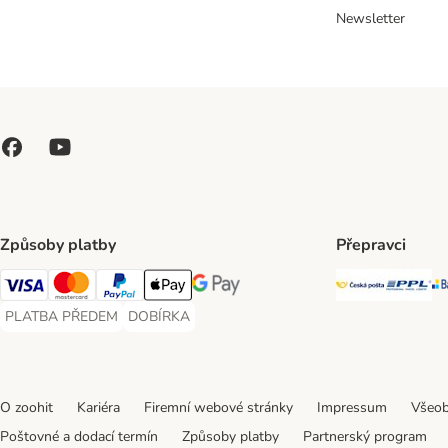
Newsletter
Způsoby platby
Přepravci
Česká poš
PP
Visa Payment Method
Mastercard Payment Method
PayPal Payment Method
Apple pay Payment Method
GooglePay Payment Method
PLATBA PŘEDEM
DOBÍRKA
PLATBA PŘEDEM Payment Method
DOBÍRKA Payment Method
O zoohit
Kariéra
Firemní webové stránky
Impressum
Všeob
Poštovné a dodací termín
Způsoby platby
Partnerský program