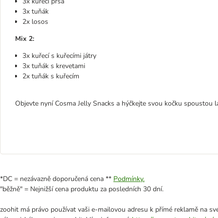
3x kuřecí prsa
3x tuňák
2x losos
Mix 2:
3x kuřecí s kuřecími játry
3x tuňák s krevetami
2x tuňák s kuřecím
Objevte nyní Cosma Jelly Snacks a hýčkejte svou kočku spoustou 
*DC = nezávazně doporučená cena **
Podmínky.
"běžně" = Nejnižší cena produktu za posledních 30 dní.
zoohit má právo používat vaši e-mailovou adresu k přímé reklamě na své