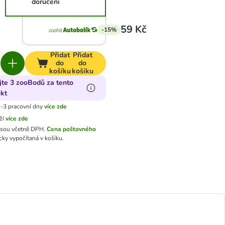
doručení
59 Kč
-15%
Přidat
Přidat
do
do
košíku
košíku
jte 3 zooBodů za tento
kt
-3 pracovní dny
více zde
ží
více zde
jsou včetně DPH.
Cena poštovného
ky vypočítaná v košíku.