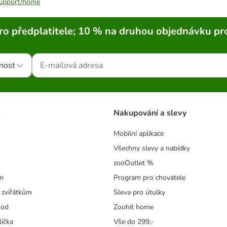
/support/home
ro předplatitele; 10 % na druhou objednávku pr
nost
s
Nakupování a slevy
Mobilní aplikace
Všechny slevy a nabídky
zooOutlet %
m
Program pro chovatele
 zvířátkům
Sleva pro útulky
hod
Zoohit home
líčka
Vše do 299,-