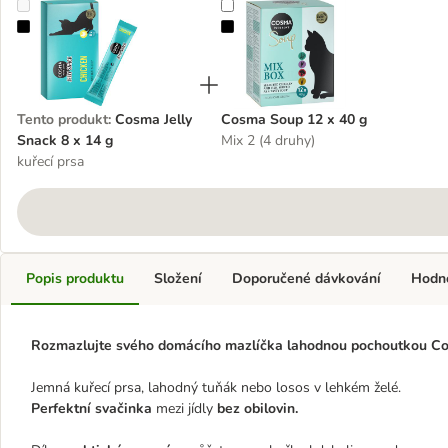
Cosma Jelly Snack 8 x 14 g
Cosma Soup 12 x 40 g
Tento produkt
:
Cosma Jelly
Cosma Soup 12 x 40 g
Snack 8 x 14 g
Mix 2 (4 druhy)
kuřecí prsa
Popis produktu
Složení
Doporučené dávkování
Hodn
Rozmazlujte svého domácího mazlíčka lahodnou pochoutkou Cos
Jemná kuřecí prsa, lahodný tuňák nebo losos v lehkém želé.
Perfektní svačinka
mezi jídly
bez obilovin.