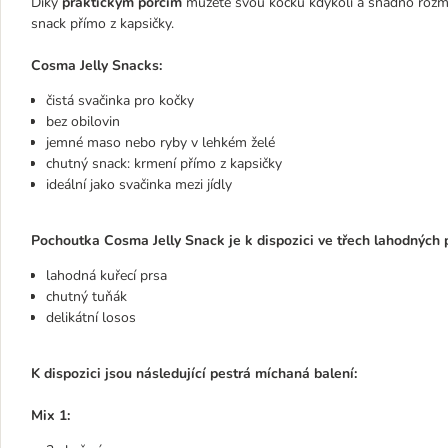
Díky
praktickým porcím
můžete svou kočku kdykoli a snadno rozma
snack přímo z kapsičky.
Cosma Jelly Snacks:
čistá svačinka pro kočky
bez obilovin
jemné maso nebo ryby v lehkém želé
chutný snack: krmení přímo z kapsičky
ideální jako svačinka mezi jídly
Pochoutka Cosma Jelly Snack je k dispozici ve třech lahodných p
lahodná kuřecí prsa
chutný tuňák
delikátní losos
K dispozici jsou následující pestrá míchaná balení:
Mix 1: