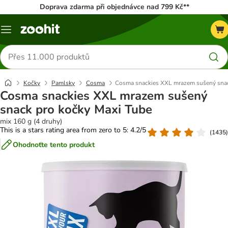
Doprava zdarma při objednávce nad 799 Kč**
Menu
Hledat
produkty
Kočky
Pamlsky
Cosma
Cosma snackies XXL mrazem sušený snac
Cosma snackies XXL mrazem sušený
snack pro kočky Maxi Tube
mix 160 g (4 druhy)
This is a stars rating area from zero to 5: 4.2/5
(
1435
)
Ohodnoťte tento produkt