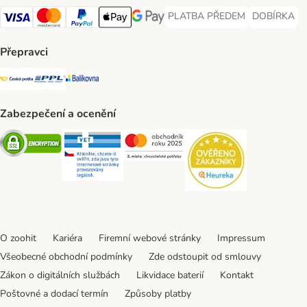
PLATBA PŘEDEM
DOBÍRKA
PLATBA PŘEDEM Payment Met
DOBÍRKA Pa
Visa Payment Method
Mastercard Payment Method
PayPal Payment Method
Apple pay Payment Method
GooglePay Payment Method
Přepravci
Česká pošta Shipping Method
PPL Shipping Method
Balíkovna Shipping Method
Zabezpečení a ocenění
Security
Security
Security
Security
O zoohit
Kariéra
Firemní webové stránky
Impressum
Všeobecné obchodní podmínky
Zde odstoupit od smlouvy
Zákon o digitálních službách
Likvidace baterií
Kontakt
Poštovné a dodací termín
Způsoby platby