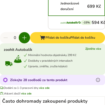
Jednorázové
699 Kč
doručení
594 K
-15%
Přidat do košíku
Přidat do košíku
Zjistěte více
zoohit Autobalík
Minimální hodnota objednávky 299 Kč
Dodávky v pravidelných intervalech
Upravte, změňte, zrušte kdykoli
Získejte 28 zooBodů za tento produkt
Dodání za 1-3 pracovní dny
více zde
Vrácení zboží
více zde
Často dohromady zakoupené produkty