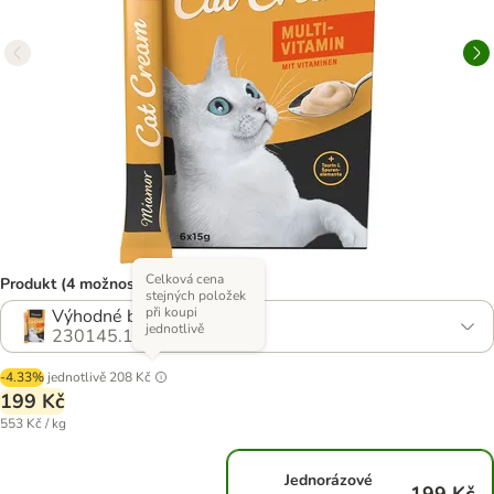
Celková cena
Produkt (4 možností)
stejných položek
při koupi
Výhodné balení 24 x 15 g
jednotlivě
230145.1
-4.33%
jednotlivě
208 Kč
199 Kč
553 Kč / kg
Jednorázové