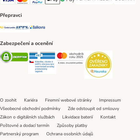
PLATBA PŘEDEM Payment Met
DOBÍRKA Pa
Visa Payment Method
Mastercard Payment Method
PayPal Payment Method
Apple pay Payment Method
GooglePay Payment Method
Přepravci
Česká pošta Shipping Method
PPL Shipping Method
Balíkovna Shipping Method
Zabezpečení a ocenění
Security
Security
Security
Security
O zoohit
Kariéra
Firemní webové stránky
Impressum
Všeobecné obchodní podmínky
Zde odstoupit od smlouvy
Zákon o digitálních službách
Likvidace baterií
Kontakt
Poštovné a dodací termín
Způsoby platby
Partnerský program
Ochrana osobních údajů