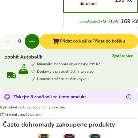
199 Kč
doručení
169 K
-15%
Přidat do košíku
Přidat do košíku
Zjistěte více
zoohit Autobalík
Minimální hodnota objednávky 299 Kč
Dodávky v pravidelných intervalech
Upravte, změňte, zrušte kdykoli
Získejte 8 zooBodů za tento produkt
Dodání za 1-3 pracovní dny
více zde
Vrácení zboží
více zde
Často dohromady zakoupené produkty