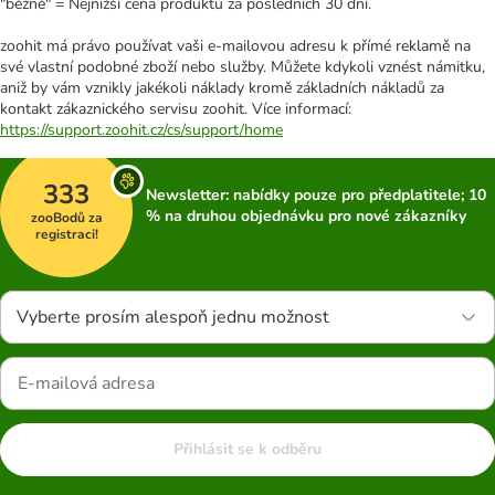
"běžně" = Nejnižší cena produktu za posledních 30 dní.
zoohit má právo používat vaši e-mailovou adresu k přímé reklamě na
své vlastní podobné zboží nebo služby. Můžete kdykoli vznést námitku,
aniž by vám vznikly jakékoli náklady kromě základních nákladů za
kontakt zákaznického servisu zoohit. Více informací:
https://support.zoohit.cz/cs/support/home
333
Newsletter: nabídky pouze pro předplatitele; 10
% na druhou objednávku pro nové zákazníky
zooBodů za
registraci!
Vyberte prosím alespoň jednu možnost
Přihlásit se k odběru