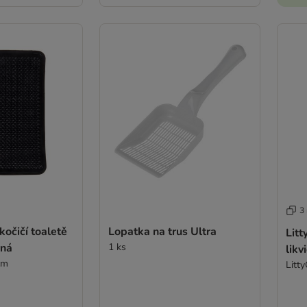
3
kočičí toaletě
Lopatka na trus Ultra
Litt
rná
1 ks
likv
0 cm
Litty