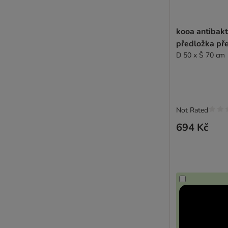
kooa antibakt
předložka pře
D 50 x Š 70 cm
Not Rated
694 Kč