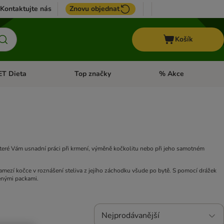
Kontaktujte nás
Znovu objednat
Košík
ET Dieta
Top značky
% Akce
t menu: Koně
Otevřít menu: + VET Dieta
Otevřít menu: Top znač
které Vám usnadní práci při krmení, výměně kočkolitu nebo při jeho samotném
amezí kočce v roznášení steliva z jejího záchodku všude po bytě. S pomocí drážek
těnými packami.
Nejprodávanější