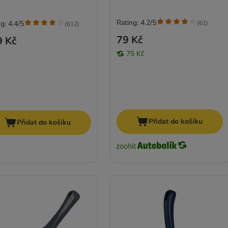
Rating: 4.2/5
(
61
)
g: 4.4/5
(
612
)
79 Kč
9 Kč
75 Kč
Přidat do košíku
Přidat do košíku