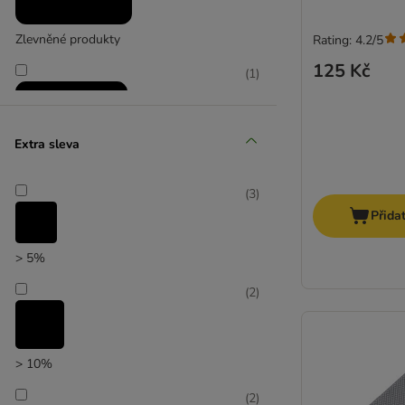
Zlevněné produkty
Rating: 4.2/5
125 Kč
(
1
)
Extra sleva
(
3
)
zoohit doporučuje
Přida
> 5%
(
2
)
> 10%
(
2
)