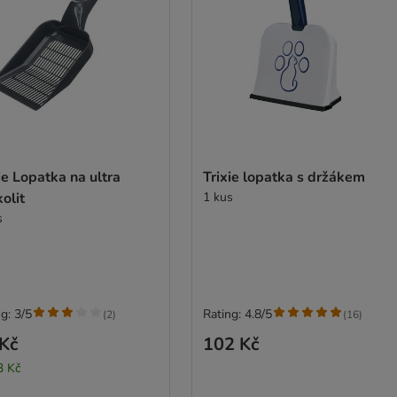
ie Lopatka na ultra
Trixie lopatka s držákem
olit
1 kus
s
g: 3/5
Rating: 4.8/5
(
2
)
(
16
)
Kč
102 Kč
3 Kč