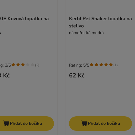
XIE Kovová lopatka na
Kerbl Pet Shaker lopatka na
stelivo
s
námořnická modrá
g: 3/5
Rating: 5/5
(
2
)
(
1
)
9 Kč
62 Kč
Přidat do košíku
Přidat do košíku