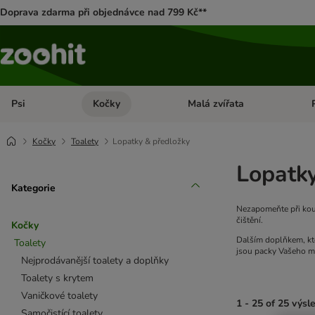
Doprava zdarma při objednávce nad 799 Kč**
Psi
Kočky
Malá zvířata
Otevřít menu: Psi
Otevřít menu: Kočky
Ote
Kočky
Toalety
Lopatky & předložky
Lopatky
Kategorie
Nezapomeňte při koup
čištění.
Kočky
Dalším doplňkem, kte
Toalety
jsou packy Vašeho mi
Nejprodávanější toalety a doplňky
Toalety s krytem
Vaničkové toalety
1 - 25 of 25 výsl
Samočistící toalety