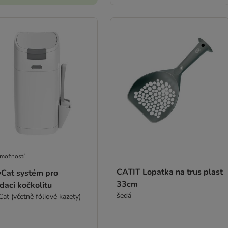
 možností
CATIT Lopatka na trus plast
yCat systém pro
33cm
idaci kočkolitu
šedá
Cat (včetně fóliové kazety)