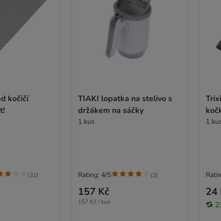
d kočičí
TIAKI lopatka na stelivo s
Trix
t!
držákem na sáčky
kočk
1 kus
1 ku
Rating: 4/5
Ratin
(
31
)
(
2
)
157 Kč
24 
157 Kč / kus
2