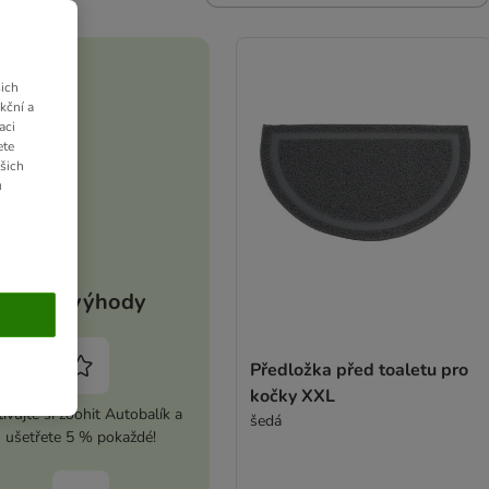
ich
kční a
aci
ete
ašich
u
Vaše výhody
Předložka před toaletu pro
kočky XXL
ivujte si zoohit Autobalík a
šedá
ušetřete 5 % pokaždé!