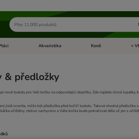
Hledat
produkty
Ptáci
Akvaristika
Koně
+ V
vřít menu: Malá zvířata
Otevřít menu: Ptáci
Otevřít menu: Akvaristika
Otevří
 & předložky
i nové toalety pro Vaši kočku na odpovídající doplňky. Zde najdete různé lopatky, 
rý jistě oceníte, může být předložka před kočičí toaletu. Taková vhodná předložka z
láčka očištěny, stelivo zachyceno a Váše kočka bude pokračovat déle už jen s očiš
edků