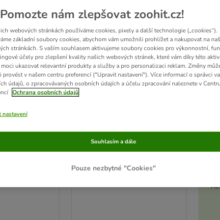
Pomozte nám zlepšovat zoohit.cz!
ve been changed
zoohit doporučuje
ich webových stránkách používáme cookies, pixely a další technologie („cookies“).
áme základní soubory cookies, abychom vám umožnili prohlížet a nakupovat na naš
ch stránkách. S vaším souhlasem aktivujeme soubory cookies pro výkonnostní, fun
ingové účely pro zlepšení kvality našich webových stránek, které vám díky této aktiv
moci ukazovat relevantní produkty a služby a pro personalizaci reklam. Změny můž
i provést v našem centru preferencí ("Upravit nastavení"). Více informací o správci v
ch údajů, o zpracovávaných osobních údajích a účelu zpracování naleznete v Centr
encí
Ochrana osobních údajů
t nastavení
Souhlasím a dále
d toaletu
Lopatka na trus
Pouze nezbytné "Cookies"
1 ks
Akt