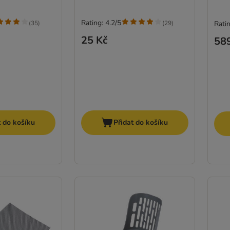
Rating: 4.2/5
(
35
)
(
29
)
Ratin
25 Kč
58
t do košíku
Přidat do košíku