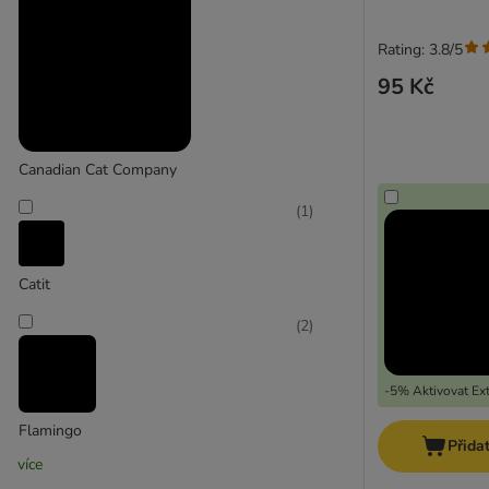
Rating: 3.8/5
95 Kč
Canadian Cat Company
(
1
)
Catit
(
2
)
-5% Aktivovat Ext
Flamingo
Přida
více
(
1
)