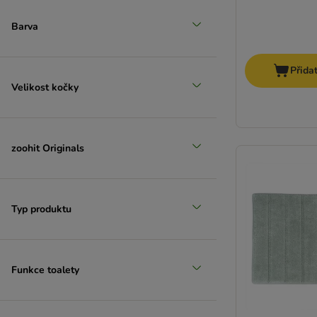
Barva
Přida
Velikost kočky
zoohit Originals
Typ produktu
Funkce toalety