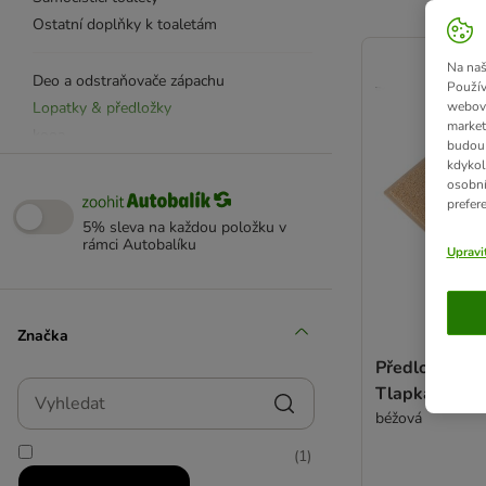
Ostatní doplňky k toaletám
product items ha
Na naš
Deo a odstraňovače zápachu
Použív
Lopatky & předložky
webový
market
kooa
budou 
Litter Champ
kdykol
osobní
Savic
prefer
TIAKI
5% sleva na každou položku v
Trixie
rámci Autobalíku
Upravi
Značka
Předložka pře
Vyhledat
Tlapka
béžová
(
1
)