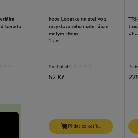
eriální
kooa Lopatka na stelivo z
TRI
d toaletu
recyklovaného materiálu s
trus
malým sítem
1 ku
1 kus
Not Rated
Ratin
52 Kč
22
Přidat do košíku