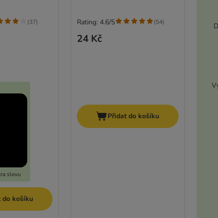
Rating: 4.6/5
(
37
)
(
54
)
D
24 Kč
Vy
Přidat do košíku
ra slevu
t do košíku