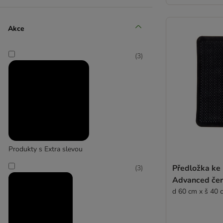
Akce
Kerbl Pet
(
3
)
(
5
)
kooa
(
1
)
Produkty s Extra slevou
LittyCat
Předložka ke 
(
3
)
Advanced če
d 60 cm x š 4