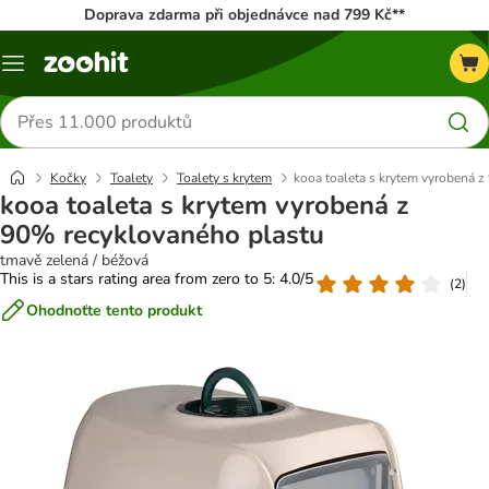
Doprava zdarma při objednávce nad 799 Kč**
Menu
Hledat
produkty
Kočky
Toalety
Toalety s krytem
kooa toaleta s krytem vyrobená 
kooa toaleta s krytem vyrobená z
90% recyklovaného plastu
tmavě zelená / béžová
This is a stars rating area from zero to 5: 4.0/5
(
2
)
Ohodnoťte tento produkt