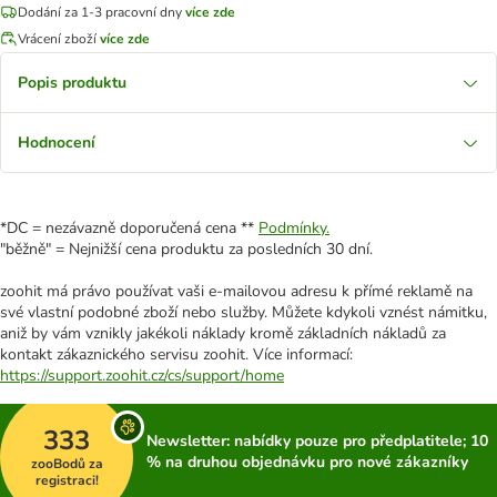
Dodání za 1-3 pracovní dny
více zde
Vrácení zboží
více zde
Popis produktu
Hodnocení
*DC = nezávazně doporučená cena **
Podmínky.
"běžně" = Nejnižší cena produktu za posledních 30 dní.
zoohit má právo používat vaši e-mailovou adresu k přímé reklamě na
své vlastní podobné zboží nebo služby. Můžete kdykoli vznést námitku,
aniž by vám vznikly jakékoli náklady kromě základních nákladů za
kontakt zákaznického servisu zoohit. Více informací:
https://support.zoohit.cz/cs/support/home
333
Newsletter: nabídky pouze pro předplatitele; 10
% na druhou objednávku pro nové zákazníky
zooBodů za
registraci!