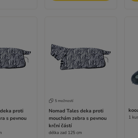
5 možností
koo
deka proti
Nomad Tales deka proti
1 ku
ra s pevnou
mouchám zebra s pevnou
krční částí
m
délka zad 125 cm