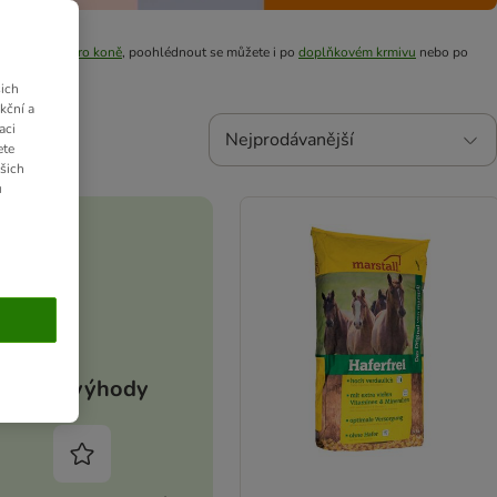
bídky
krmiva pro koně
, poohlédnout se můžete i po
doplňkovém krmivu
nebo po
ich
kční a
aci
Nejprodávanější
ete
ašich
u
Vaše výhody