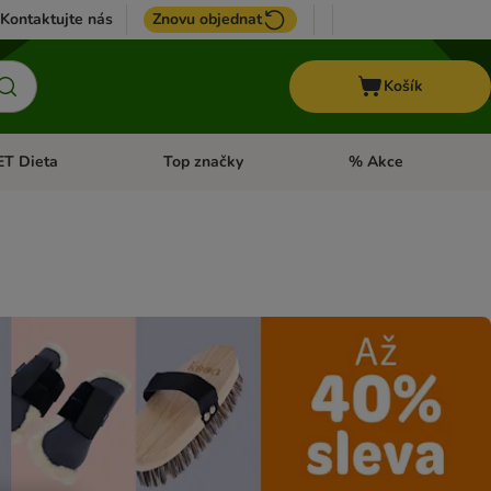
Kontaktujte nás
Znovu objednat
Košík
ET Dieta
Top značky
% Akce
t menu: Koně
Otevřít menu: + VET Dieta
Otevřít menu: Top znač