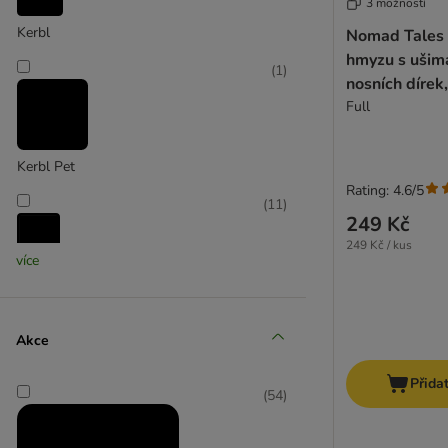
3 možností
Kerbl
Nomad Tales 
hmyzu s ušim
(
1
)
nosních dírek
Full
Kerbl Pet
Rating: 4.6/5
(
11
)
249 Kč
249 Kč / kus
více
kooa
(
19
)
Akce
Přida
(
54
)
Marstall
(
11
)