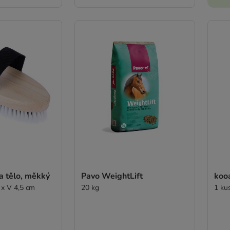
a tělo, měkký
Pavo WeightLift
kooa
 x V 4,5 cm
20 kg
1 ku