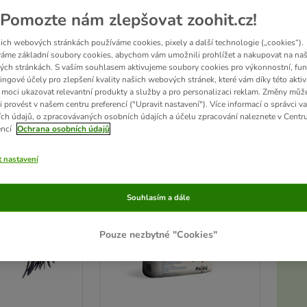
Pomozte nám zlepšovat zoohit.cz!
 koně najdete široký výběr potřeb a doplňků pro koně: vyberte si z naší obsáhlé na
ich webových stránkách používáme cookies, pixely a další technologie („cookies“).
 Přejeme vám mnoho zábavy při nákupu!
áme základní soubory cookies, abychom vám umožnili prohlížet a nakupovat na naš
ch stránkách. S vaším souhlasem aktivujeme soubory cookies pro výkonnostní, fun
ingové účely pro zlepšení kvality našich webových stránek, které vám díky této aktiv
sledků
moci ukazovat relevantní produkty a služby a pro personalizaci reklam. Změny můž
i provést v našem centru preferencí ("Upravit nastavení"). Více informací o správci v
ch údajů, o zpracovávaných osobních údajích a účelu zpracování naleznete v Centr
ve been changed
encí
Ochrana osobních údajů
t nastavení
Souhlasím a dále
Pouze nezbytné "Cookies"