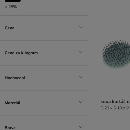
> 25%
(
3
)
Cena
> 35%
(
2
)
Cena za kilogram
> 50%
Hodnocení
kooa kartáč n
Materiál
D 23 x Š 10 x V
Barva