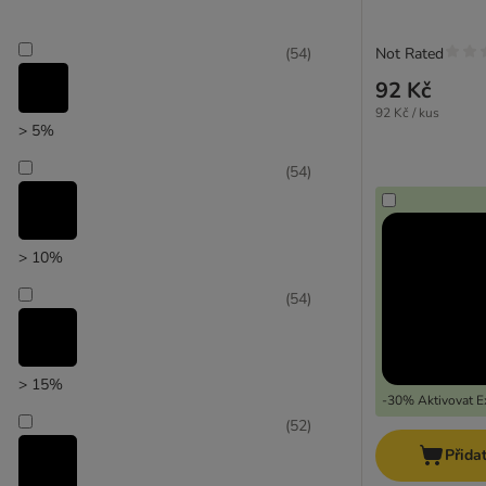
(
54
)
Not Rated
zoohit doporučuje
92 Kč
92 Kč / kus
> 5%
(
54
)
> 10%
(
54
)
> 15%
-30% Aktivovat Ex
(
52
)
Přida