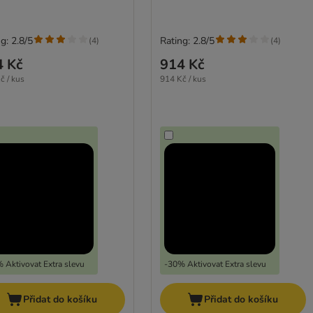
g: 2.8/5
Rating: 2.8/5
(
4
)
(
4
)
4 Kč
914 Kč
č / kus
914 Kč / kus
 Aktivovat Extra slevu
-30% Aktivovat Extra slevu
Přidat do košíku
Přidat do košíku