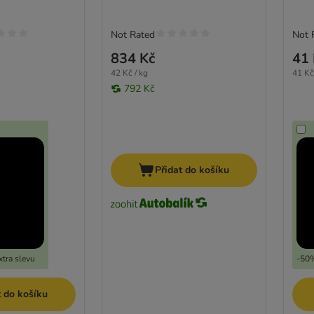
Not Rated
Not 
834 Kč
41 
42 Kč / kg
41 Kč
792 Kč
Přidat do košíku
tra slevu
-50%
t do košíku