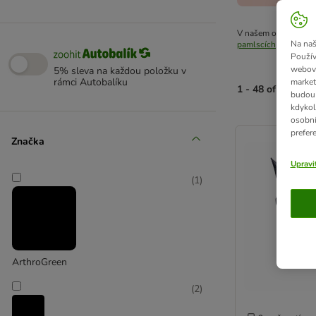
V našem oddělení pro
Na naš
pamlscích
pro koně.
Použív
webový
5% sleva na každou položku v
rámci Autobalíku
market
1 - 48 of 182 vý
budou 
kdykol
osobní
product items ha
prefer
Značka
Upravi
(
1
)
ArthroGreen
(
2
)