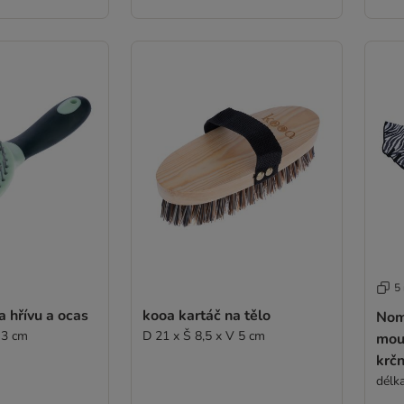
5
a hřívu a ocas
kooa kartáč na tělo
Nom
 3 cm
D 21 x Š 8,5 x V 5 cm
mou
krčn
délk