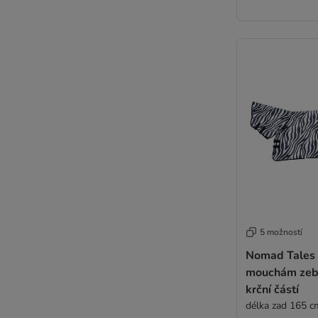
5 možností
Nomad Tales 
mouchám zeb
krční částí
délka zad 165 c