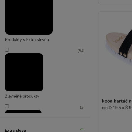
Mühldorfer
Produkty s Extra slevou
(
54
)
Zlevněné produkty
kooa kartáč n
(
3
)
cca D 19,5 x Š 9
Extra sleva