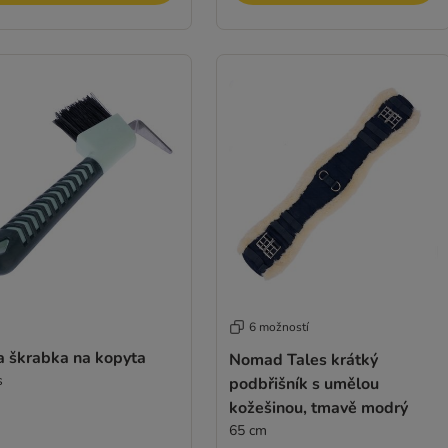
6 možností
a škrabka na kopyta
Nomad Tales krátký
s
podbřišník s umělou
kožešinou, tmavě modrý
65 cm