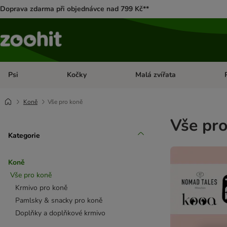
Doprava zdarma při objednávce nad 799 Kč**
Psi
Kočky
Malá zvířata
Otevřít menu: Psi
Otevřít menu: Kočky
Ote
Koně
Vše pro koně
Vše pr
Kategorie
Koně
Vše pro koně
Krmivo pro koně
Pamlsky & snacky pro koně
Doplňky a doplňkové krmivo