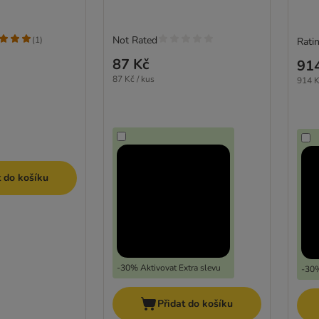
Not Rated
(
1
)
Ratin
87 Kč
91
87 Kč / kus
914 K
t do košíku
-30% Aktivovat Extra slevu
-30%
Přidat do košíku