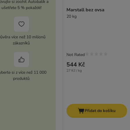
ivujte si zoohit Autobalík a
ušetřete 5 % pokaždé!
Marstall bez ovsa
20 kg
ůvěra více než 10 milionů
zákazníků
Not Rated
544 Kč
27 Kč / kg
berte si z více než 11 000
produktů
Přidat do košíku