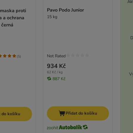
Akt
Pavo Podo Junior
maska proti
15 kg
a a ochrana
, černá
D
Not Rated
(
5
)
934 Kč
62 Kč / kg
Vy
887 Kč
Přidat do košíku
t do košíku