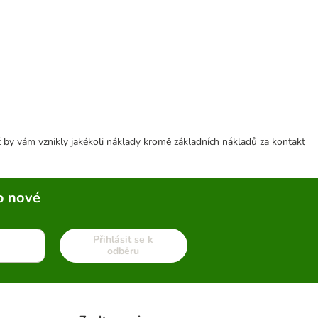
 by vám vznikly jakékoli náklady kromě základních nákladů za kontakt
o nové
Přihlásit se k
odběru