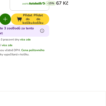
67 Kč
-15%
Přidat
Přidat
do
do
košíku
košíku
jte 3 zooBodů za tento
kt
-3 pracovní dny
více zde
ží
více zde
sou včetně DPH.
Cena poštovného
ky vypočítaná v košíku.