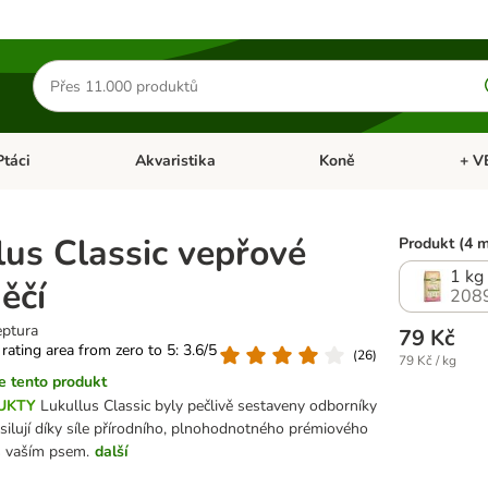
Hledat
produkty
Ptáci
Akvaristika
Koně
+ V
vřít menu: Malá zvířata
Otevřít menu: Ptáci
Otevřít menu: Akvaristika
Otevří
lus Classic vepřové
Produkt (4 
1 kg
ěčí
208
eptura
79 Kč
 rating area from zero to 5: 3.6/5
(
26
)
79 Kč / kg
 tento produkt
UKTY
Lukullus Classic byly pečlivě sestaveny odborníky
silují díky síle přírodního, plnohodnotného prémiového
s vaším psem.
další