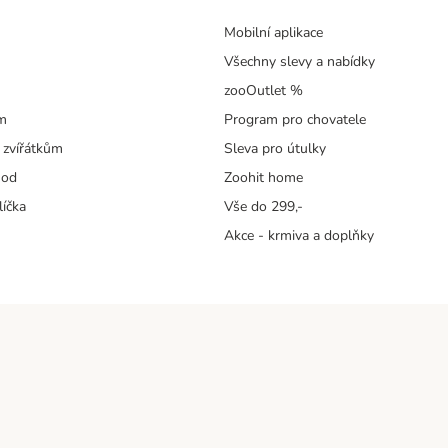
Mobilní aplikace
Všechny slevy a nabídky
zooOutlet %
m
Program pro chovatele
 zvířátkům
Sleva pro útulky
hod
Zoohit home
líčka
Vše do 299,-
Akce - krmiva a doplňky