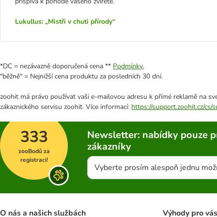
přispívá k pohodě vašeho zvířete.
Lukullus: „Mistři v chuti přírody“
*DC = nezávazně doporučená cena **
Podmínky.
"běžně" = Nejnižší cena produktu za posledních 30 dní.
zoohit má právo používat vaši e-mailovou adresu k přímé reklamě na své
zákaznického servisu zoohit. Více informací:
https://support.zoohit.cz/cs
333
Newsletter: nabídky pouze p
zákazníky
zooBodů za
registraci!
Vyberte prosím alespoň jednu mož
O nás a našich službách
Výhody pro vá