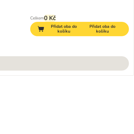
0 Kč
Celkem
Přidat oba do
Přidat oba do
košíku
košíku