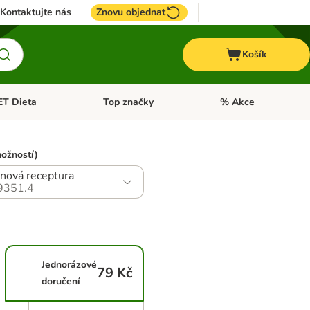
Kontaktujte nás
Znovu objednat
Košík
ET Dieta
Top značky
% Akce
t menu: Koně
Otevřít menu: + VET Dieta
Otevřít menu: Top znač
možností)
 nová receptura
9351.4
Jednorázové
79 Kč
doručení