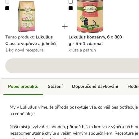
Lukullus Classic vepřové a jehněčí
Lukullus konzervy, 6 x 800 g - 5 +
Tento produkt
:
Lukullus
Lukullus konzervy, 6 x 800
Classic vepřové a jehněčí
g - 5 + 1 zdarma!
1 kg nová receptura
krůta a pstruh
Popis produktu
Složení
Doporučené dávkování
Hodn
My v Lukullus víme, že příroda poskytuje vše, co váš pes potřebuje 
a cenné oleje.
Naší misí je vytvářet lahodná, přírodě blízká krmiva z výběru těch ne
nezapomenutelné chvíle s vaším věrným společníkem. Receptura je 