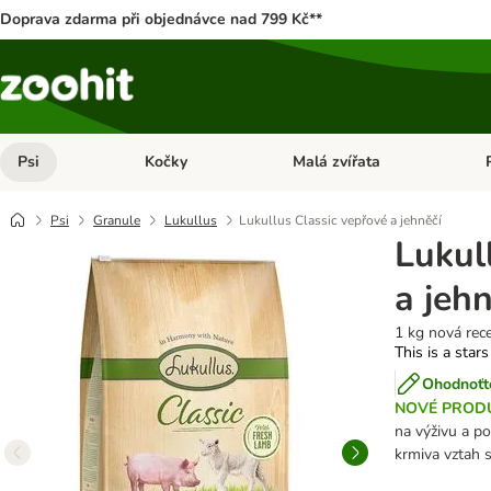
Doprava zdarma při objednávce nad 799 Kč**
Psi
Kočky
Malá zvířata
Otevřít menu: Psi
Otevřít menu: Kočky
Ote
Psi
Granule
Lukullus
Lukullus Classic vepřové a jehněčí
Lukul
a jehn
1 kg nová rec
This is a stars
Ohodnoťte
NOVÉ PROD
na výživu a po
krmiva vztah 