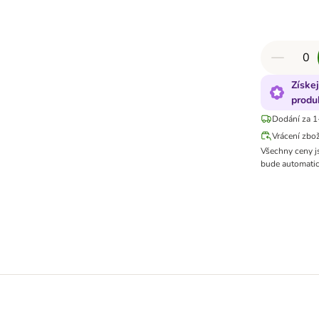
Získe
produ
Dodání za 1
Vrácení zbo
Všechny ceny j
bude automatic