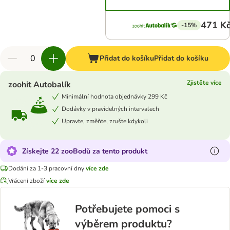
471 K
-15%
Přidat do košíku
Přidat do košíku
Zjistěte více
zoohit Autobalík
Minimální hodnota objednávky 299 Kč
Dodávky v pravidelných intervalech
Upravte, změňte, zrušte kdykoli
Získejte 22 zooBodů za tento produkt
Dodání za 1-3 pracovní dny
více zde
Vrácení zboží
více zde
Potřebujete pomoci s
výběrem produktu?