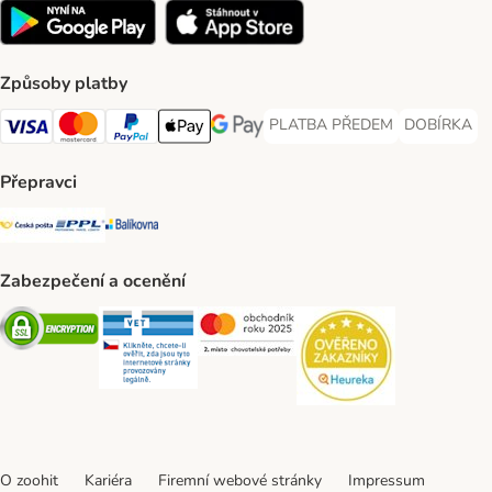
Způsoby platby
PLATBA PŘEDEM
DOBÍRKA
PLATBA PŘEDEM Payment Met
DOBÍRKA Pa
Visa Payment Method
Mastercard Payment Method
PayPal Payment Method
Apple pay Payment Method
GooglePay Payment Method
Přepravci
Česká pošta Shipping Method
PPL Shipping Method
Balíkovna Shipping Method
Zabezpečení a ocenění
Security
Security
Security
Security
O zoohit
Kariéra
Firemní webové stránky
Impressum