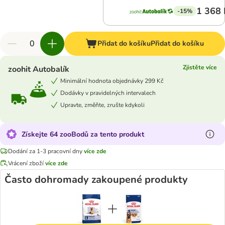
1 368 
-15%
Přidat do košíku
Přidat do košíku
Zjistěte více
zoohit Autobalík
Minimální hodnota objednávky 299 Kč
Dodávky v pravidelných intervalech
Upravte, změňte, zrušte kdykoli
Získejte 64 zooBodů za tento produkt
Dodání za 1-3 pracovní dny
více zde
Vrácení zboží
více zde
Často dohromady zakoupené produkty