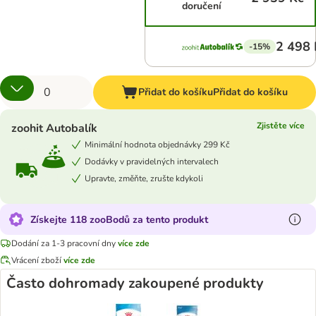
doručení
2 498 
-15%
Přidat do košíku
Přidat do košíku
Zjistěte více
zoohit Autobalík
Minimální hodnota objednávky 299 Kč
Dodávky v pravidelných intervalech
Upravte, změňte, zrušte kdykoli
Získejte 118 zooBodů za tento produkt
Dodání za 1-3 pracovní dny
více zde
Vrácení zboží
více zde
Často dohromady zakoupené produkty