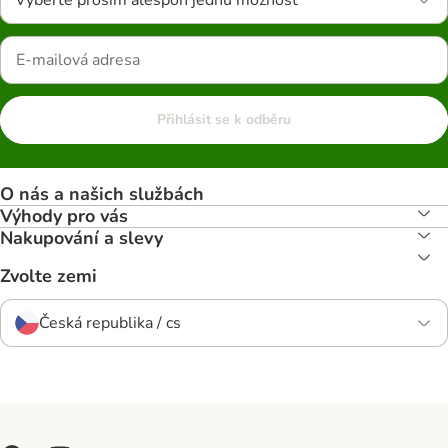
Vyberte prosím alespoň jednu možnost
Přihlásit se k odběru
O nás a našich službách
Výhody pro vás
Nakupování a slevy
Zvolte zemi
Česká republika / cs