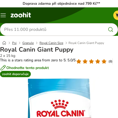
Doprava zdarma při objednávce nad 799 Kč**
Menu
Hledat
produkty
Psi
Granule
Royal Canin Size
Royal Canin Giant Puppy
Royal Canin Giant Puppy
2 x 15 kg
This is a stars rating area from zero to 5: 5.0/5
(
8
)
Ohodnoťte tento produkt
zoohit doporučuje