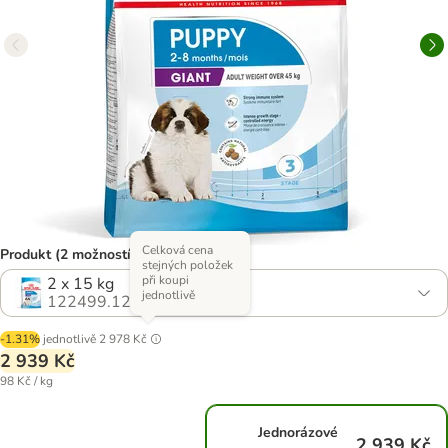
Celková cena
Produkt (2 možností)
stejných položek
při koupi
2 x 15 kg
jednotlivě
122499.12
-1.31%
jednotlivě
2 978 Kč
2 939 Kč
98 Kč / kg
Jednorázové
2 939 Kč