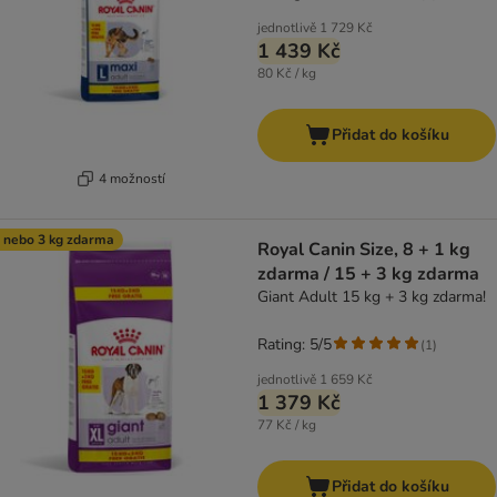
jednotlivě
1 729 Kč
1 439 Kč
80 Kč / kg
Přidat do košíku
4 možností
 nebo 3 kg zdarma
Royal Canin Size, 8 + 1 kg
zdarma / 15 + 3 kg zdarma
Giant Adult 15 kg + 3 kg zdarma!
Rating: 5/5
(
1
)
jednotlivě
1 659 Kč
1 379 Kč
77 Kč / kg
Přidat do košíku