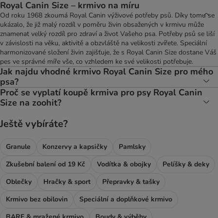
Royal Canin Size – krmivo na míru
Od roku 1968 zkoumá Royal Canin výživové potřeby psů. Díky tomu se
ukázalo, že již malý rozdíl v poměru živin obsažených v krmivu může
znamenat velký rozdíl pro zdraví a život Vašeho psa. Potřeby psů se liší
v závislosti na věku, aktivitě a obzvláště na velikosti zvířete. Speciální
harmonizované složení živin zajišťuje, že s Royal Canin Size dostane Váš
pes ve správné míře vše, co vzhledem ke své velikosti potřebuje.
Jak najdu vhodné krmivo Royal Canin Size pro mého
psa?
Proč se vyplatí koupě krmiva pro psy Royal Canin
Size na zoohit?
Ještě vybíráte?
Granule
Konzervy a kapsičky
Pamlsky
Zkušební balení od 19 Kč
Vodítka & obojky
Pelíšky & deky
Oblečky
Hračky & sport
Přepravky & tašky
Krmivo bez obilovin
Speciální a doplňkové krmivo
BARF & mražené krmivo
Boudy & výběhy