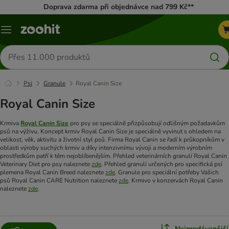
Doprava zdarma při objednávce nad 799 Kč**
Menu
Hledat
produkty
Psi
Granule
Royal Canin Size
Royal Canin Size
Krmiva
Royal Canin Size
pro psy se speciálně přizpůsobují odlišným požadavkům
psů na výživu. Koncept krmiv Royal Canin Size je speciálně vyvinut s ohledem na
velikost, věk, aktivitu a životní styl psů. Firma Royal Canin se řadí k průkopníkům v
oblasti výroby suchých krmiv a díky intenzivnímu vývoji a moderním výrobním
prostředkům patří k těm nejoblíbenějším.
Přehled veterinárních granulí Royal Canin
Veterinary Diet pro psy naleznete
zde
.
Přehled granulí určených pro specifická psí
plemena Royal Canin Breed naleznete
zde
.
Granule pro speciální potřeby Vašich
psů Royal Canin CARE Nutrition naleznete
zde
.
Krmivo v konzervách Royal Canin
naleznete
zde
.
Nejprodávanější