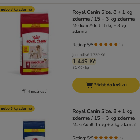
 nebo 3 kg zdarma
Royal Canin Size, 8 + 1 kg
zdarma / 15 + 3 kg zdarma
Medium Adult 15 kg + 3 kg
zdarma!
Rating: 5/5
(
1
)
jednotlivě
1 739 Kč
1 449 Kč
81 Kč / kg
Přidat do košíku
4 možností
 nebo 3 kg zdarma
Royal Canin Size, 8 + 1 kg
zdarma / 15 + 3 kg zdarma
Maxi Adult 15 kg + 3 kg zdarma!
Rating: 5/5
(
1
)