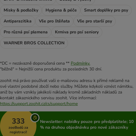
Misky & podložky
Hygiena & péče
Smart doplňky pro psy
Antiparazitika
Vše pro štěňata
Vše pro starší psy
Pro různá psí plemena
Krmiva pro psí seniory
WARNER BROS COLLECTION
*DC = nezávazně doporučená cena **
Podmínky.
"běžně" = Nejnižší cena produktu za posledních 30 dní.
zoohit má právo používat vaši e-mailovou adresu k přímé reklamě na
své vlastní podobné zboží nebo služby. Můžete kdykoli vznést námitku,
aniž by vám vznikly jakékoli náklady kromě základních nákladů za
kontakt zákaznického servisu zoohit. Více informací:
https://support.zoohit.cz/cs/support/home
333
Newsletter: nabídky pouze pro předplatitele; 10
% na druhou objednávku pro nové zákazníky
zooBodů za
registraci!