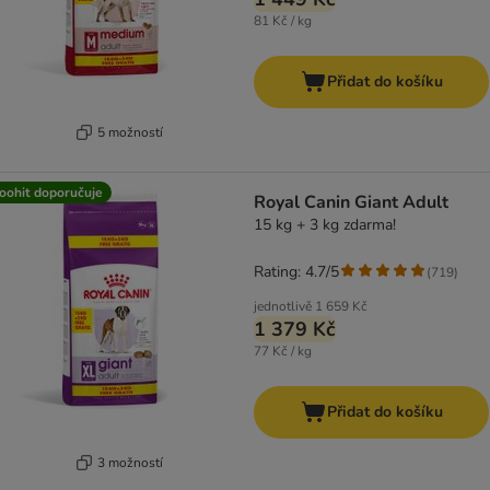
81 Kč / kg
Přidat do košíku
5 možností
oohit doporučuje
Royal Canin Giant Adult
15 kg + 3 kg zdarma!
Rating: 4.7/5
(
719
)
jednotlivě
1 659 Kč
1 379 Kč
77 Kč / kg
Přidat do košíku
3 možností