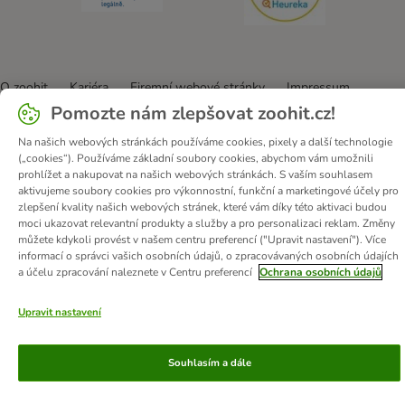
O zoohit
Kariéra
Firemní webové stránky
Impressum
Pomozte nám zlepšovat zoohit.cz!
Všeobecné obchodní podmínky
Zde odstoupit od smlouvy
Zákon o digitálních službách
Likvidace baterií
Kontakt
Na našich webových stránkách používáme cookies, pixely a další technologie
(„cookies“). Používáme základní soubory cookies, abychom vám umožnili
Poštovné a dodací termín
Způsoby platby
prohlížet a nakupovat na našich webových stránkách. S vaším souhlasem
Partnerský program
Ochrana osobních údajů
aktivujeme soubory cookies pro výkonnostní, funkční a marketingové účely pro
zlepšení kvality našich webových stránek, které vám díky této aktivaci budou
Ochrana osobních údajů
Prohlášení o přístupnosti
moci ukazovat relevantní produkty a služby a pro personalizaci reklam. Změny
můžete kdykoli provést v našem centru preferencí ("Upravit nastavení"). Více
© zooplus SE
2026
informací o správci vašich osobních údajů, o zpracovávaných osobních údajích
a účelu zpracování naleznete v Centru preferencí
Ochrana osobních údajů
Upravit nastavení
Souhlasím a dále