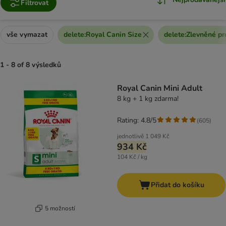
Filtrovat
vše vymazat
delete
:
Royal Canin Size
delete
:
Zlevněné pr
1 - 8 of 8 výsledků
product items have been changed
Royal Canin Mini Adult
8 kg + 1 kg zdarma!
Rating: 4.8/5
(
605
)
jednotlivě
1 049 Kč
934 Kč
104 Kč / kg
Přidat do košíku
5 možností