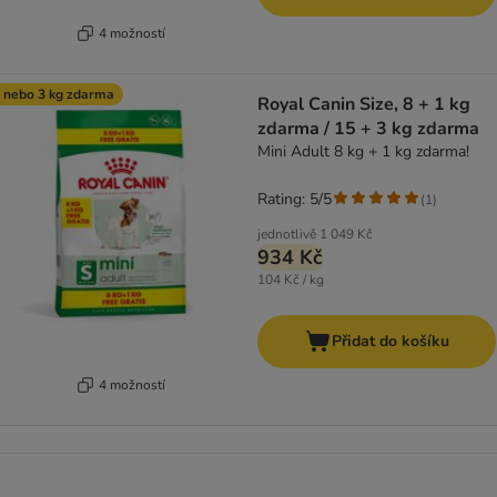
4 možností
 nebo 3 kg zdarma
Royal Canin Size, 8 + 1 kg
zdarma / 15 + 3 kg zdarma
Mini Adult 8 kg + 1 kg zdarma!
Rating: 5/5
(
1
)
jednotlivě
1 049 Kč
934 Kč
104 Kč / kg
Přidat do košíku
4 možností