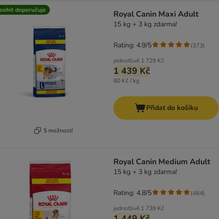
oohit doporučuje
Royal Canin Maxi Adult
15 kg + 3 kg zdarma!
Rating: 4.9/5
(
373
)
jednotlivě
1 729 Kč
1 439 Kč
80 Kč / kg
Přidat do košíku
5 možností
Royal Canin Medium Adult
15 kg + 3 kg zdarma!
Rating: 4.8/5
(
464
)
jednotlivě
1 739 Kč
1 449 Kč