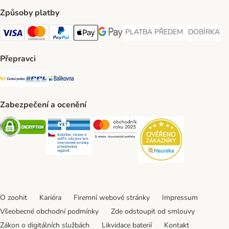
Způsoby platby
PLATBA PŘEDEM
DOBÍRKA
PLATBA PŘEDEM Payment Met
DOBÍRKA Pa
Visa Payment Method
Mastercard Payment Method
PayPal Payment Method
Apple pay Payment Method
GooglePay Payment Method
Přepravci
Česká pošta Shipping Method
PPL Shipping Method
Balíkovna Shipping Method
Zabezpečení a ocenění
Security
Security
Security
Security
O zoohit
Kariéra
Firemní webové stránky
Impressum
Všeobecné obchodní podmínky
Zde odstoupit od smlouvy
Zákon o digitálních službách
Likvidace baterií
Kontakt